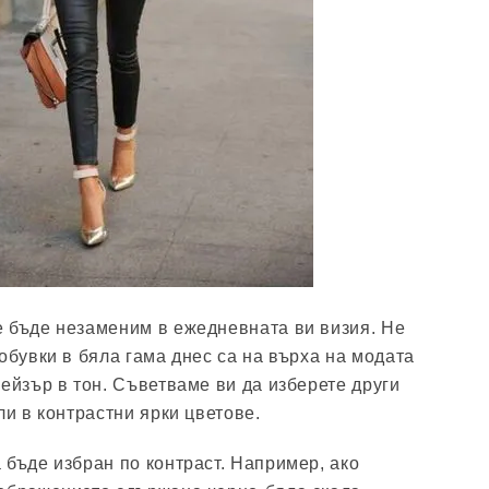
 бъде незаменим в ежедневната ви визия. Не
обувки в бяла гама днес са на върха на модата
лейзър в тон. Съветваме ви да изберете други
ли в контрастни ярки цветове.
 бъде избран по контраст. Например, ако