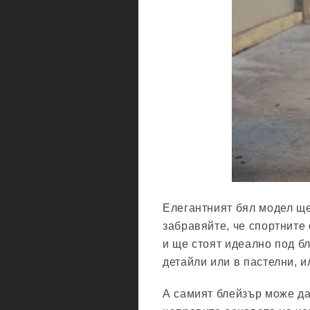
Елегантният бял модел ще
забравяйте, че спортните 
и ще стоят идеално под б
детайли или в пастелни, и
А самият блейзър може да