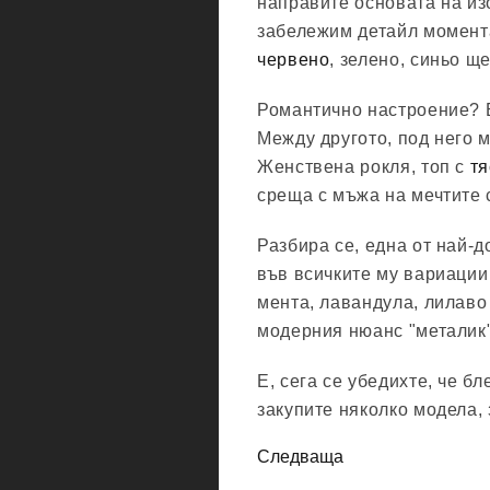
направите основата на из
забележим детайл момент
червено
, зелено, синьо щ
Романтично настроение? Б
Между другото, под него м
Женствена рокля, топ с
тя
среща с мъжа на мечтите 
Разбира се, една от най-
във всичките му вариации
мента, лавандула, лилаво 
модерния нюанс "металик"
Е, сега се убедихте, че б
закупите няколко модела, 
Следваща