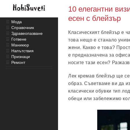
10 елегантни виз
есен с блейзър
☰
Мода
☰
Справочник
Класическият блейзър е ч
☰
Здравеопазване
☰
Готвене
това нещо е станало униве
☰
Маникюр
жени. Какво е това? Прос
☰
Напътствия
е предназначена за офиса,
☰
Признаци
☰
Ремонт
носите тази есен? Разказ
Лек кремав блейзър ще се
образ. Съветваме ви да и
класически обувки тип лод
обеци или забележимо кол