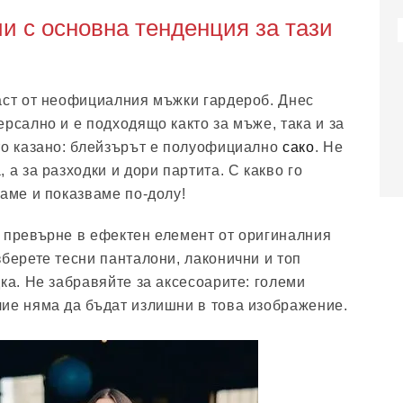
ии с основна тенденция за тази
аст от неофициалния мъжки гардероб. Днес
рсално и е подходящо както за мъже, така и за
то казано: блейзърът е полуофициално
сако
. Не
 а за разходки и дори партита. С какво го
ваме и показваме по-долу!
 превърне в ефектен елемент от оригиналния
зберете тесни панталони, лаконични и топ
ка. Не забравяйте за аксесоарите: големи
ие няма да бъдат излишни в това изображение.