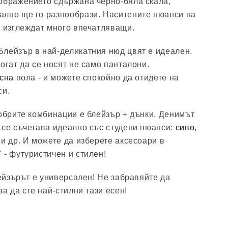
ображението сдържана черно-бяла скала,
ално ще го разнообрази. Наситените нюанси на
е изглеждат много впечатляващи.
лейзър в най-деликатния нюд цвят е идеален.
огат да се носят не само панталони.
сна
пола - и можете спокойно да отидете на
си.
добрите комбинации е блейзър + дънки. Денимът
 се съчетава идеално със студени нюанси:
сиво
,
и др. И можете да изберете аксесоари в
 - футуристичен и стилен!
лейзърът е универсален! Не забравяйте да
за да сте най-стилни тази есен!