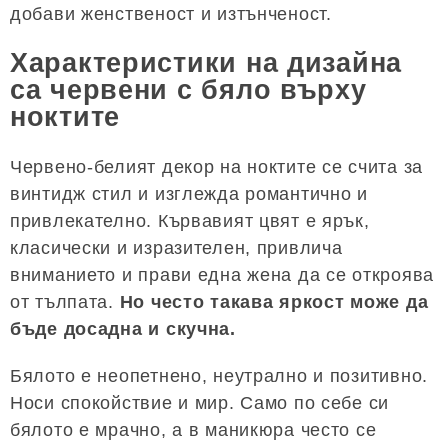
добави женственост и изтънченост.
Характеристики на дизайна
са червени с бяло върху
ноктите
Червено-белият декор на ноктите се счита за
винтидж стил и изглежда романтично и
привлекателно. Кървавият цвят е ярък,
класически и изразителен, привлича
вниманието и прави една жена да се откроява
от тълпата.
Но често такава яркост може да
бъде досадна и скучна.
Бялото е неопетнено, неутрално и позитивно.
Носи спокойствие и мир. Само по себе си
бялото е мрачно, а в маникюра често се