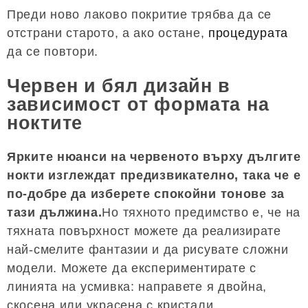
Преди ново лаково покритие трябва да се
отстрани старото, а ако остане,
процедурата
да се повтори.
Червен и бял дизайн в
зависимост от формата на
ноктите
Ярките нюанси на червеното върху дългите
нокти изглеждат предизвикателно, така че е
по-добре да изберете спокойни тонове за
тази дължина.
Но тяхното предимство е, че на
тяхната повърхност можете да реализирате
най-смелите фантазии и да рисувате сложни
модели. Можете да експериментирате с
линията на усмивка: направете я двойна,
скосена или украсена с кристали.