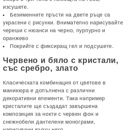
изсушете.
Безименните пръсти на двете ръце са
украсени с рисунки. Внимателно нарисувайте
череши с нюанси на черно, пурпурно и
оранжево
Покрийте с фиксиращ гел и подсушете.
Червено и бяло с кристали,
със сребро, злато
Класическата комбинация от цветове в
маникюра е допълнена с различни
декоративни елементи. Така например
кристалите ще създадат завършена
композиция за нокти с червен фон и
снежнобели дантелени монограми,
нарисувани върху него.