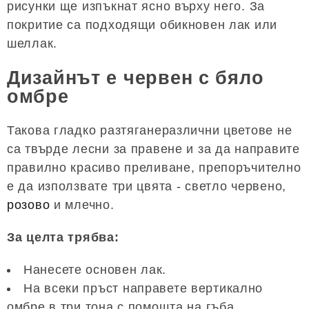
рисунки ще изпъкнат ясно върху него. За
покритие са подходящи обикновен лак или
шеллак.
Дизайнът е червен с бяло
омбре
Такова гладко разтяганеразлични цветове не
са твърде лесни за правене и за да направите
правилно красиво преливане, препоръчително
е да използвате три цвята - светло червено,
розово
и млечно.
За целта трябва:
Нанесете основен лак.
На всеки пръст направете вертикално
омбре в три тона с помощта на гъба,