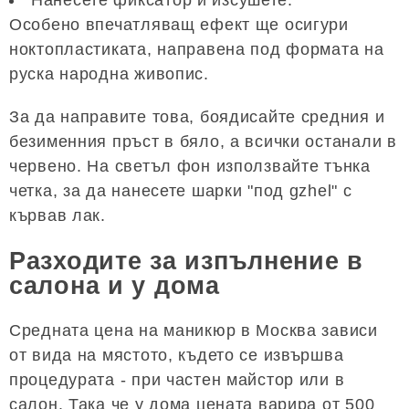
Нанесете фиксатор и изсушете.
Особено впечатляващ ефект ще осигури
ноктопластиката, направена под формата на
руска народна живопис.
За да направите това, боядисайте средния и
безименния пръст в бяло, а всички останали в
червено. На светъл фон използвайте тънка
четка, за да нанесете шарки "под gzhel" с
кървав лак.
Разходите за изпълнение в
салона и у дома
Средната цена на маникюр в Москва зависи
от вида на мястото, където се извършва
процедурата - при частен майстор или в
салон. Така че у дома цената варира от 500