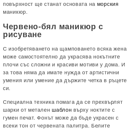
повърхност ще станат основата на
морския
маникюр.
Червено-бял маникюр с
рисуване
С изобретяването на щамповането всяка жена
може самостоятелно да украсява нокътните
плочи със сложни и красиви мотиви у дома. И
за това няма да имате нужда от артистични
умения или умение да държите четка в ръцете
си.
Специална техника помага да се прехвърлят
шарки от метален
шаблон
върху ноктите с
гумен печат. Фонът може да бъде украсен с
всеки тон от червената палитра. Белите