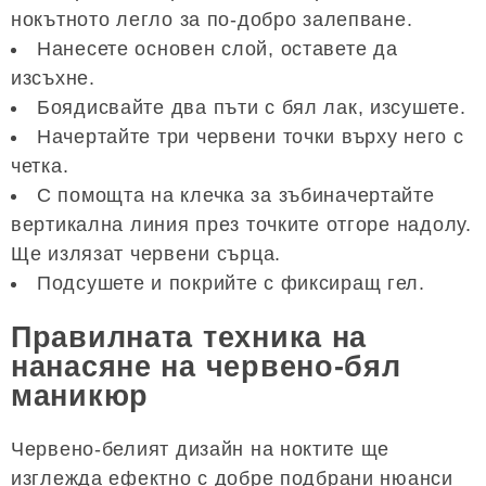
нокътното легло за по-добро залепване.
Нанесете основен слой, оставете да
изсъхне.
Боядисвайте два пъти с бял лак, изсушете.
Начертайте три червени точки върху него с
четка.
С помощта на клечка за зъбиначертайте
вертикална линия през точките отгоре надолу.
Ще излязат червени сърца.
Подсушете и покрийте с фиксиращ гел.
Правилната техника на
нанасяне на червено-бял
маникюр
Червено-белият дизайн на ноктите ще
изглежда ефектно с добре подбрани нюанси