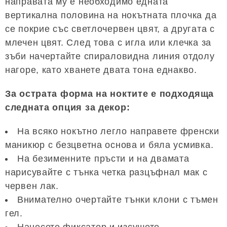
направата му е необходимо едната
вертикална половина на нокътната плочка да
се покрие със светлочервен цвят, а другата с
млечен цвят. След това с игла или клечка за
зъби начертайте спираловидна линия отдолу
нагоре, като хванете двата тона еднакво.
За острата форма на ноктите е подходяща
следната опция за декор:
На всяко нокътно легло направете френски
маникюр с безцветна основа и бяла усмивка.
На безименните пръсти и на двамата
нарисувайте с тънка четка разцъфнал мак с
червен лак.
Внимателно очертайте тънки клони с тъмен
гел.