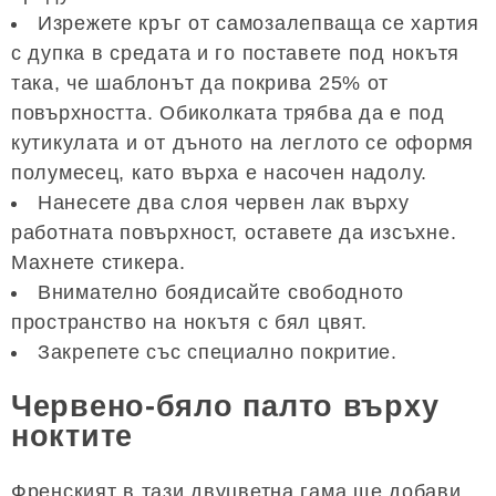
Изрежете кръг от самозалепваща се хартия
с дупка в средата и го поставете под нокътя
така, че шаблонът да покрива 25% от
повърхността. Обиколката трябва да е под
кутикулата и от дъното на леглото се оформя
полумесец, като върха е насочен надолу.
Нанесете два слоя червен лак върху
работната повърхност, оставете да изсъхне.
Махнете стикера.
Внимателно боядисайте свободното
пространство на нокътя с бял цвят.
Закрепете със специално покритие.
Червено-бяло палто върху
ноктите
Френският в тази двуцветна гама ще добави