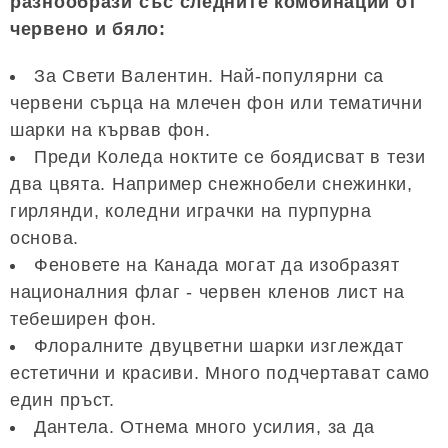
разнообрази със следните комбинации от
червено и бяло:
За Свети Валентин. Най-популярни са
червени сърца на млечен фон или тематични
шарки на кървав фон.
Преди Коледа ноктите се боядисват в тези
два цвята. Например снежнобели снежинки,
гирлянди, коледни играчки на пурпурна
основа.
Феновете на Канада могат да изобразят
националния флаг - червен кленов лист на
тебеширен фон.
Флоралните двуцветни шарки изглеждат
естетични и красиви. Много подчертават само
един пръст.
Дантела. Отнема много усилия, за да