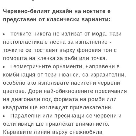
Червено-белият дизайн на ноктите е
представен от класически варианти:
Точките никога не излизат от мода. Тази
ноктопластика е лесна за изпълнение -
точките се поставят върху фоновия тон с
помощта на клечка за зъби или точка.
Геометричните орнаменти, направени в
комбинация от тези нюанси, са изразителни,
особено ако използвате наситени червени
цветове. Дори най-обикновените пресичания
на диагонали под формата на ромби или
квадрати ще изглеждат привлекателни.
Паралелни или пресичащи се червени и
бели ивици ще привлекат вниманието.
Кървавите линии върху снежнобяла