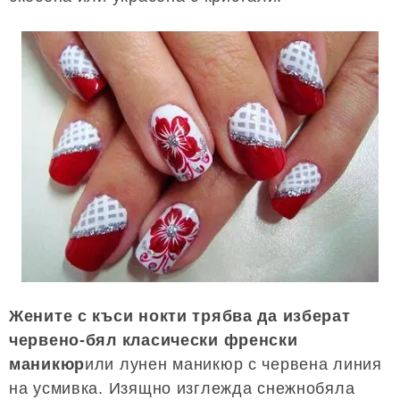
Жените с къси нокти трябва да изберат
червено-бял класически френски
маникюр
или лунен маникюр с червена линия
на усмивка. Изящно изглежда снежнобяла