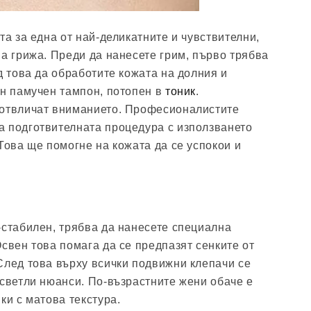
та за една от най-деликатните и чувствителни,
на грижа. Преди да нанесете грим, първо трябва
д това да обработите кожата на долния и
ен памучен тампон, потопен в
тоник
.
 отвличат вниманието. Професионалистите
 подготвителната процедура с използването
Това ще помогне на кожата да се успокои и
-стабилен, трябва да нанесете специална
Освен това помага да се предпазят сенките от
След това върху всички подвижни клепачи се
 светли нюанси. По-възрастните жени обаче е
ки с матова текстура.