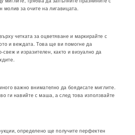
у миглите, трябва да запълните празнините с
н молив за очите на лигавицата.
върху четката за оцветяване и маркирайте с
ото и веждата. Това ще ви помогне да
-свеж и изразителен, както и визуално да
ждите.
 много важно внимателно да боядисате миглите.
во ги навийте с маша, а след това използвайте
рукции, определено ще получите перфектен