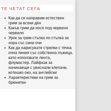
ТЕ ЧЕТАТ СЕГА
Как да си направим естествен
грим за всеки ден
Какъв грим да нося под червено
червило
Урок за грим стъпка по стъпка за
хора със сини очи
Как да нарисувате стрелки с течна
очна линия със собствена лъжица,
като използвате лента,
флумастер. Лайфхак за
начинаещи с увиснали клепачи,
котешко око, на английски
Характеристики на грим за
брюнетки