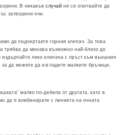
творени. В никакъв
случай
не се опитвайте да
със затворени очи.
димо да подчертаете горния клепач. За това
та трябва да минава възможно най-близо до
 издърпайте леко клепача с пръст към външния
), за да можете да изгладите малките бръчици.
шката" малко по-дебела от другата, като в
о да я комбинирате с линията на очната