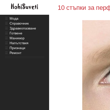
10 стъпки за пер
☰
Мода
☰
Справочник
☰
Здравеопазване
☰
Готвене
☰
Маникюр
☰
Напътствия
☰
Признаци
☰
Ремонт