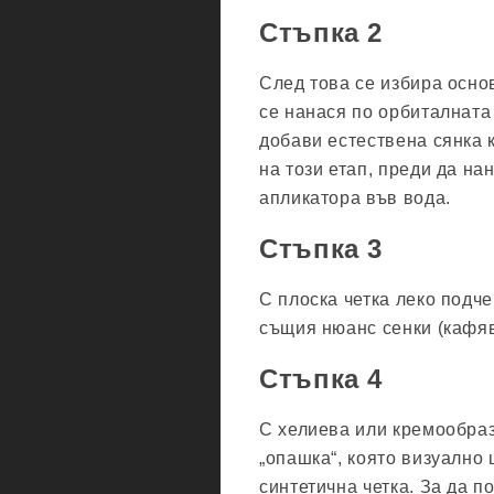
Стъпка 2
След това се избира осно
се нанася по орбиталната
добави естествена сянка к
на този етап, преди да на
апликатора във вода.
Стъпка 3
С плоска четка леко подч
същия нюанс сенки (кафяв
Стъпка 4
С хелиева или кремообраз
„опашка“, която визуално
синтетична четка. За да п