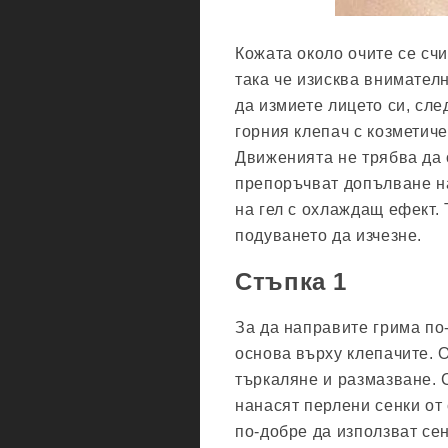
Кожата около очите се счи
така че изисква внимател
да измиете лицето си, сле
горния клепач с козметич
Движенията не трябва да
препоръчват допълване на
на гел с охлаждащ ефект. 
подуването да изчезне.
Стъпка 1
За да направите грима по
основа върху клепачите. 
търкаляне и размазване. 
нанасят перлени сенки от
по-добре да използват сен