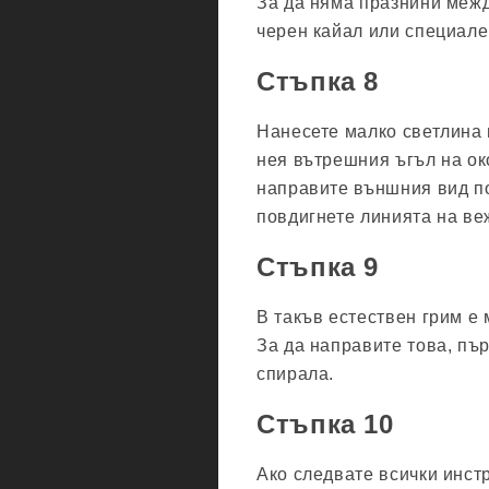
За да няма празнини межд
черен кайал или специале
Стъпка 8
Нанесете малко светлина 
нея вътрешния ъгъл на ок
направите външния вид по
повдигнете линията на ве
Стъпка 9
В такъв естествен грим е
За да направите това, пър
спирала.
Стъпка 10
Ако следвате всички инст