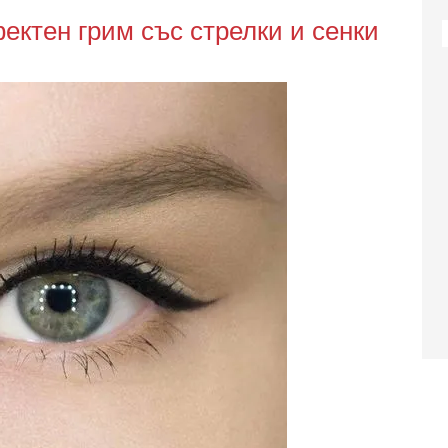
фектен грим със стрелки и сенки