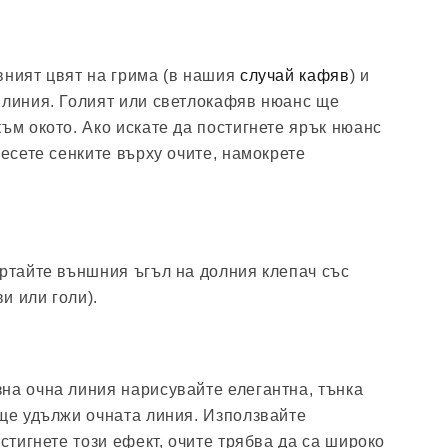
вният цвят на грима (в нашия
случай кафяв
) и
 линия. Голият или светлокафяв нюанс ще
ъм окото. Ако искате да постигнете ярък нюанс
несете сенките върху очите, намокрете
ертайте външния ъгъл на долния клепач със
и или голи).
на очна линия нарисувайте елегантна, тънка
 ще удължи очната линия. Използвайте
остигнете този ефект, очите трябва да са широко