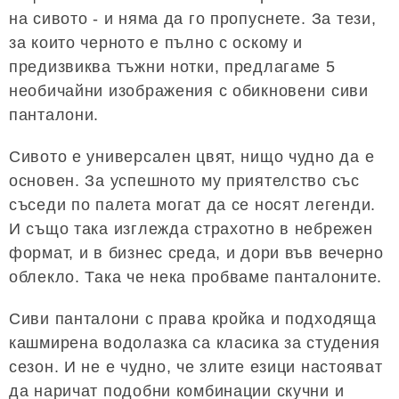
на сивото - и няма да го пропуснете. За тези,
за които черното е пълно с оскому и
предизвиква тъжни нотки, предлагаме 5
необичайни изображения с обикновени сиви
панталони.
Сивото е универсален цвят, нищо чудно да е
основен. За успешното му приятелство със
съседи по палета могат да се носят легенди.
И също така изглежда страхотно в небрежен
формат, и в бизнес среда, и дори във вечерно
облекло. Така че нека пробваме панталоните.
Сиви панталони с права кройка и подходяща
кашмирена водолазка са класика за студения
сезон. И не е чудно, че злите езици настояват
да наричат ​​подобни комбинации скучни и