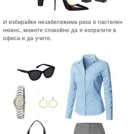
И избирайки незабележима риза в пастелен
нюанс, можете спокойно да я изпратите в
офиса и да учите.