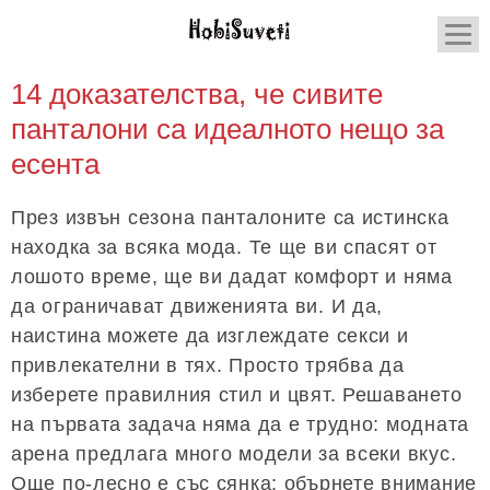
14 доказателства, че сивите
панталони са идеалното нещо за
есента
През извън сезона панталоните са истинска
находка за всяка мода. Те ще ви спасят от
лошото време, ще ви дадат комфорт и няма
да ограничават движенията ви. И да,
наистина можете да изглеждате секси и
привлекателни в тях. Просто трябва да
изберете правилния стил и цвят. Решаването
на първата задача няма да е трудно: модната
арена предлага много модели за всеки вкус.
Още по-лесно е със сянка: обърнете внимание