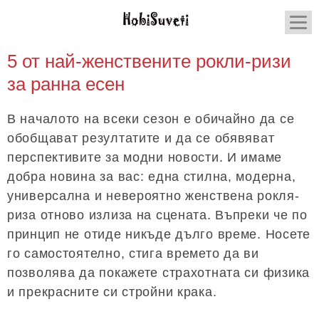
5 от най-женствените рокли-ризи
за ранна есен
В началото на всеки сезон е обичайно да се
обобщават резултатите и да се обявяват
перспективите за модни новости. И имаме
добра новина за вас: една стилна, модерна,
универсална и невероятно женствена рокля-
риза отново излиза на сцената. Въпреки че по
принцип не отиде никъде дълго време. Носете
го самостоятелно, стига времето да ви
позволява да покажете страхотната си физика
и прекрасните си стройни крака.