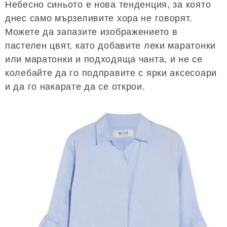
Небесно синьото е нова тенденция, за която
днес само мързеливите хора не говорят.
Можете да запазите изображението в
пастелен цвят, като добавите леки маратонки
или маратонки и подходяща чанта, и не се
колебайте да го подправите с ярки аксесоари
и да го накарате да се открои.