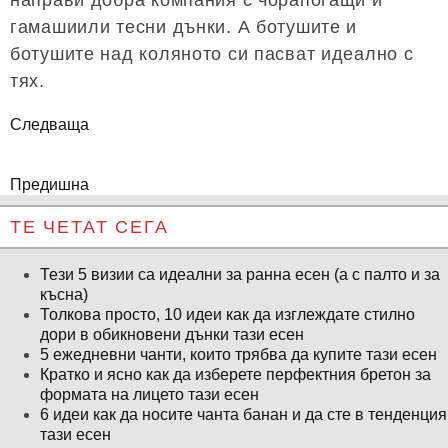
направи добра компания с чорапогащи и
гамашиили тесни дънки. А ботушите и
ботушите над коляното си пасват идеално с
тях.
Следваща
Предишна
ТЕ ЧЕТАТ СЕГА
Тези 5 визии са идеални за ранна есен (а с палто и за
късна)
Толкова просто, 10 идеи как да изглеждате стилно
дори в обикновени дънки тази есен
5 ежедневни чанти, които трябва да купите тази есен
Кратко и ясно как да изберете перфектния бретон за
формата на лицето тази есен
6 идеи как да носите чанта банан и да сте в тенденция
тази есен