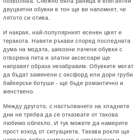
позволява. Снежно бяла раница и елегантни
двуцветни обувки в тон ще ви напомнят, че
лятото си отива.
И накрая, най-популярният есенен цвят е
теракота. Навити ръкави според последната
дума на модата, шикозни лачени обувки с
отворена пета и златни аксесоари ще
направят образа незабравим. Обувките могат
да бъдат заменени с оксфорд или дори груби
байкерски ботуши - ще бъде романтично и
женствено.
Между другото, с настъпването на хладните
дни не трябва да се отказвате от такова
любимо облекло. И тук можете да намерите
прост изход от ситуацията. Такава рокля ще