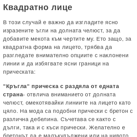
Квадратно лице
В този случай е важно да изгладите ясно
изразените ъгли на долната челюст, за да
добавите мекота към чертите му. Ето защо, за
квадратна форма на лицето, трябва да
разгледате внимателно опциите с наклонени
линии и да избягвате ясни граници на
прическата:
"Кръгла" прическа с раздяла от едната
страна
- отвлича вниманието от долната
челюст, омекотявайки линиите на лицето като
цяло. На мода са подобни прически с бретон с
различна дебелина. Съчетава се както с
дълги, така и с къси прически. Желателно е
бретонът да е малъкудължени или на нивото