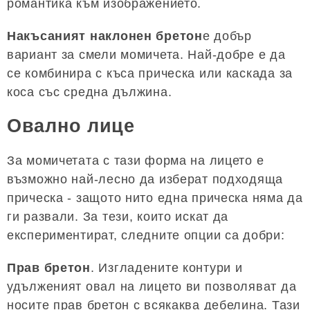
романтика към изображението.
Накъсаният наклонен бретон
е добър
вариант за смели момичета. Най-добре е да
се комбинира с къса прическа или каскада за
коса със средна дължина.
Овално лице
За момичетата с тази форма на лицето е
възможно най-лесно да изберат подходяща
прическа - защото нито една прическа няма да
ги развали. За тези, които искат да
експериментират, следните опции са добри:
Прав бретон
. Изгладените контури и
удълженият овал на лицето ви позволяват да
носите прав бретон с всякаква дебелина. Тази