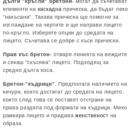
Дълги "кръгли" бретони
- могат да съчетават
елементи на
каскадна
прическа, да бъдат леко
"накъсани". Такава прическа ще помогне за
изглаждане на чертите и ще направи лицето
по-кръгло. Изберете опции до средата на
лицето. Съчетава се добре с къси прически.
Прав къс бретон
- отваря линията на веждите
и сякаш "скъсява" лицето. Подходящ за
средно дълга коса.
Бретон-"къдрици"
. Предполага наличието на
кичури, които достигат до средата на лицето,
които след това се поставят отстрани на
права раздяла под формата на къдрици. Меко
рамкира лицето и придава
женственост
на
образа.