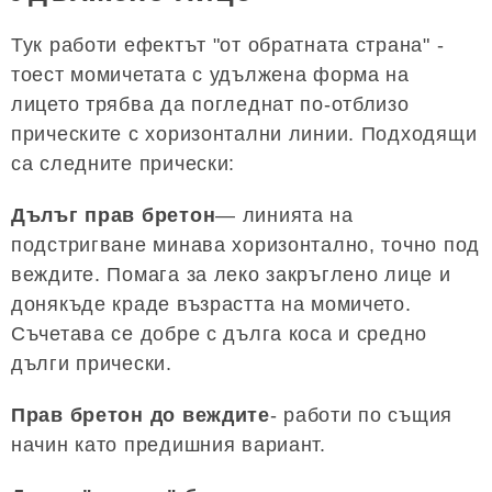
Тук работи ефектът "от обратната страна" -
тоест момичетата с удължена форма на
лицето трябва да погледнат по-отблизо
прическите с хоризонтални линии. Подходящи
са следните прически:
Дълъг прав бретон
— линията на
подстригване минава хоризонтално, точно под
веждите. Помага за леко закръглено лице и
донякъде краде възрастта на момичето.
Съчетава се добре с дълга коса и средно
дълги прически.
Прав бретон до веждите
- работи по същия
начин като предишния вариант.