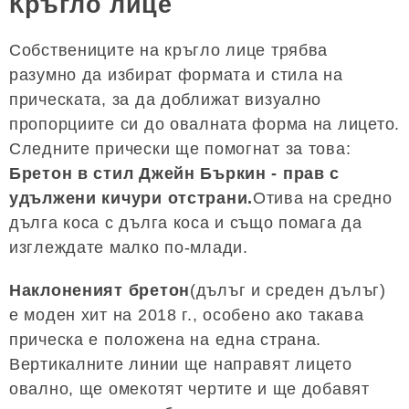
Кръгло лице
Собствениците на кръгло лице трябва
разумно да избират формата и стила на
прическата, за да доближат визуално
пропорциите си до овалната форма на лицето.
Следните прически ще помогнат за това:
Бретон в стил Джейн Бъркин - прав с
удължени кичури отстрани.
Отива на средно
дълга коса с дълга коса и също помага да
изглеждате малко по-млади.
Наклоненият бретон
(дълъг и среден дълъг)
е моден хит на 2018 г., особено ако такава
прическа е положена на една страна.
Вертикалните линии ще направят лицето
овално, ще омекотят чертите и ще добавят