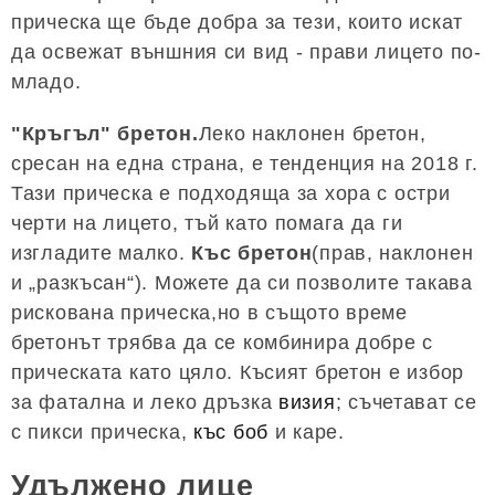
прическа ще бъде добра за тези, които искат
да освежат външния си вид - прави лицето по-
младо.
"Кръгъл" бретон.
Леко наклонен бретон,
сресан на една страна, е тенденция на 2018 г.
Тази прическа е подходяща за хора с остри
черти на лицето, тъй като помага да ги
изгладите малко.
Къс бретон
(прав, наклонен
и „разкъсан“). Можете да си позволите такава
рискована прическа,но в същото време
бретонът трябва да се комбинира добре с
прическата като цяло. Късият бретон е избор
за фатална и леко дръзка
визия
; съчетават се
с пикси прическа,
къс боб
и каре.
Удължено лице