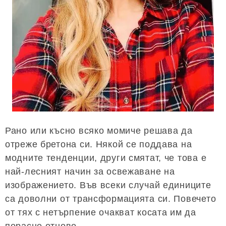
Рано или късно всяко момиче решава да
отреже бретона си. Някой се поддава на
модните тенденции, други смятат, че това е
най-лесният начин за освежаване на
изображението. Във всеки случай единиците
са доволни от трансформацията си. Повечето
от тях с нетърпение очакват косата им да