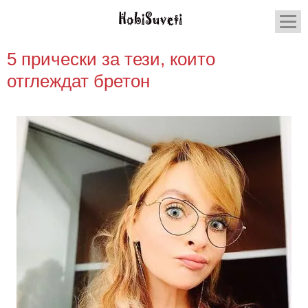
5 прически за тези, които
отглеждат бретон