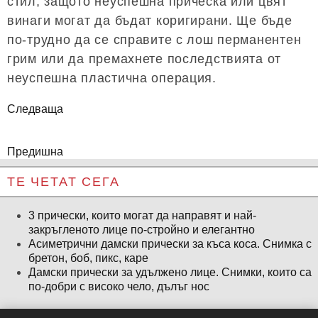
стил, защото неуспешна прическа или цвят
винаги могат да бъдат коригирани. Ще бъде
по-трудно да се справите с лош перманентен
грим или да премахнете последствията от
неуспешна пластична операция.
Следваща
Предишна
ТЕ ЧЕТАТ СЕГА
3 прически, които могат да направят и най-
закръгленото лице по-стройно и елегантно
Асиметрични дамски прически за къса коса. Снимка с
бретон, боб, пикс, каре
Дамски прически за удължено лице. Снимки, които са
по-добри с високо чело, дълъг нос