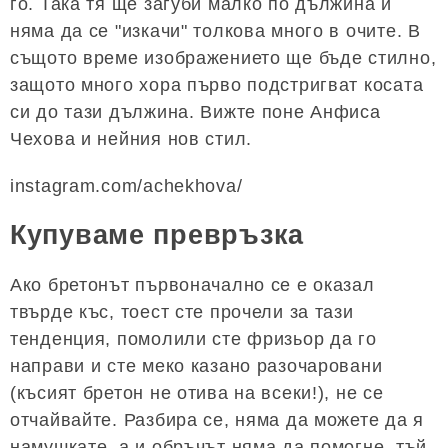
го. Така тя ще загуби малко по дължина и
няма да се "изкачи" толкова много в очите. В
същото време изображението ще бъде стилно,
защото много хора първо подстригват косата
си до тази дължина. Вижте поне Анфиса
Чехова и нейния нов стил.
instagram.com/achekhova/
Купуваме превръзка
Ако бретонът първоначално се е оказал
твърде къс, тоест сте прочели за тази
тенденция, помолили сте фризьор да го
направи и сте меко казано разочаровани
(късият бретон не отива на всеки!), не се
отчайвайте. Разбира се, няма да можете да я
намушкате, а и обръчът няма да помогне, тъй