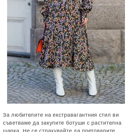
За любителите на екстравагантния стил ви
съветваме да закупите ботуши с растителна
шарка. Не се страхувайте да претоварите