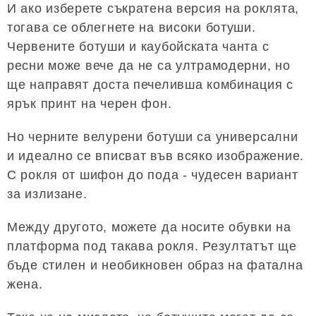
И ако изберете съкратена версия на роклята,
тогава се облегнете на високи ботуши.
Червените ботуши и каубойската чанта с
ресни може вече да не са ултрамодерни, но
ще направят доста печеливша комбинация с
ярък принт на черен фон.
Но черните велурени ботуши са универсални
и идеално се вписват във всяко изображение.
С рокля от шифон до пода - чудесен вариант
за излизане.
Между другото, можете да носите обувки на
платформа под такава рокля. Резултатът ще
бъде стилен и необикновен образ на фатална
жена.