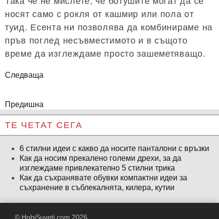
Така че не мислете, че ботушите могат да се
носят само с рокля от кашмир или пола от
туид. Есента ни позволява да комбинираме на
пръв поглед несъвместимото и в същото
време да изглеждаме просто зашеметяващо.
Следваща
Предишна
ТЕ ЧЕТАТ СЕГА
6 стилни идеи с какво да носите панталони с връзки
Как да носим прекалено големи дрехи, за да
изглеждаме привлекателно 5 стилни трика
Как да съхранявате обувки компактни идеи за
съхранение в съблекалнята, килера, кутии
© HobiSuveti.com 2026.