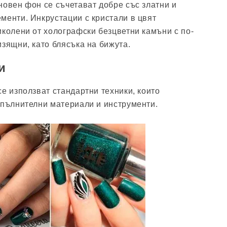
новен фон се съчетават добре със златни и
менти. Инкрустации с кристали в цвят
иколени от холографски безцветни камъни с по-
изящни, като блясъка на бижута.
и
се използват стандартни техники, които
опълнителни материали и инструменти.