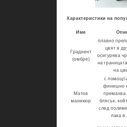
Характеристики на попу
Име
Опи
плавно прел
цвят в др
Градиент
осигурява ч
(омбре)
на границат
на цв
с помощта
финишно п
Матов
премахва 
маникюр
блясък, кой
след полиме
лака в