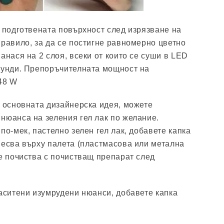
у подготвената повърхност след изрязване на
правило, за да се постигне равномерно цветно
анася на 2 слоя, всеки от които се суши в LED
кунди. Препоръчителната мощност на
 48 W
а основната дизайнерска идея, можете
нюанса на зеления гел лак по желание.
по-мек, пастелно зелен гел лак, добавете капка
месва върху палета (пластмасова или метална
се почиства с почистващ препарат след
наситени изумрудени нюанси, добавете капка