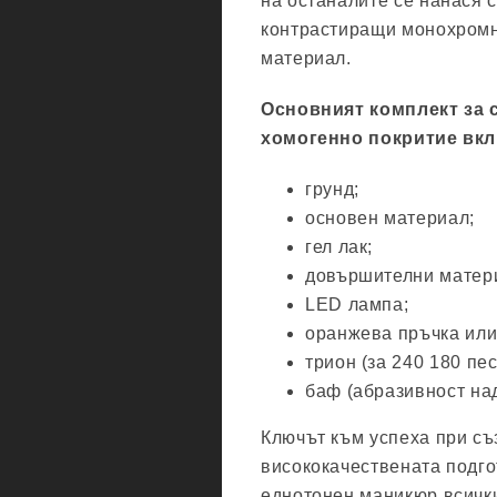
на останалите се нанася с
контрастиращи монохромн
материал.
Основният комплект за 
хомогенно покритие вкл
грунд;
основен материал;
гел лак;
довършителни матер
LED лампа;
оранжева пръчка или
трион (за 240 180 пе
баф (абразивност над
Ключът към успеха при с
висококачествената подго
еднотонен маникюр всичк