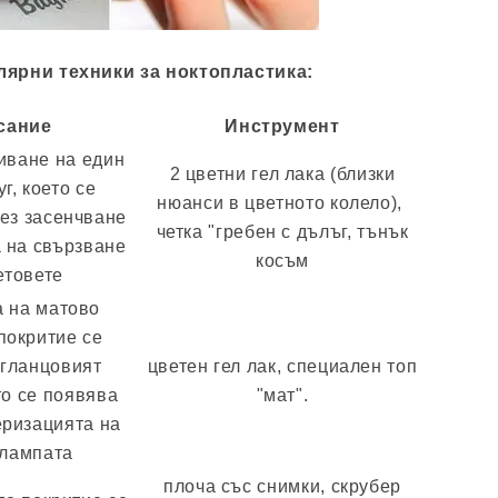
лярни техники за ноктопластика:
сание
Инструмент
иване на един
2 цветни гел лака (близки
уг, което се
нюанси в цветното колело), ​​
рез засенчване
четка "гребен с дълъг, тънък
а на свързване
косъм
етовете
 на матово
окритие се
гланцовият
цветен гел лак, специален топ
то се появява
"мат".
ризацията на
 лампата
плоча със снимки, скрубер