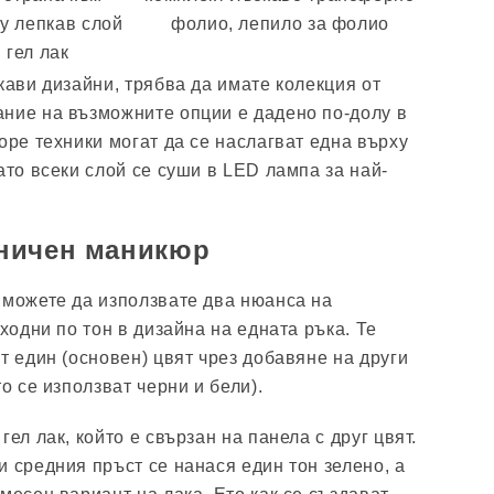
ху лепкав слой
фолио, лепило за фолио
 гел лак
кави дизайни, трябва да имате колекция от
ние на възможните опции е дадено по-долу в
оре техники могат да се наслагват една върху
ато всеки слой се суши в LED лампа за най-
ничен маникюр
 можете да използвате два нюанса на
сходни по тон в дизайна на едната ръка. Те
т един (основен) цвят чрез добавяне на други
то се използват черни и бели).
гел лак, който е свързан на панела с друг цвят.
и средния пръст се нанася един тон зелено, а