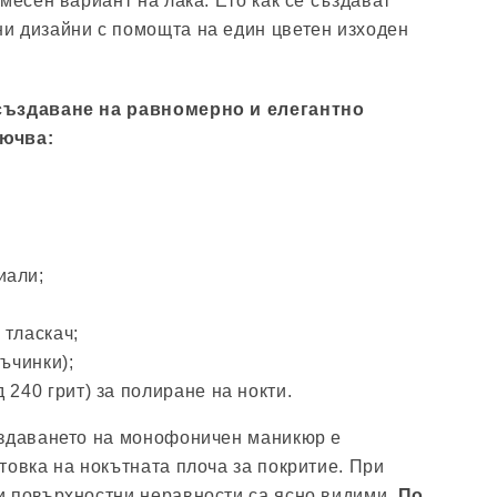
месен вариант на лака. Ето как се създават
и дизайни с помощта на един цветен изходен
създаване на равномерно и елегантно
ючва:
иали;
 тласкач;
съчинки);
 240 грит) за полиране на нокти.
ъздаването на монофоничен маникюр е
товка на нокътната плоча за покритие. При
и повърхностни неравности са ясно видими.
По