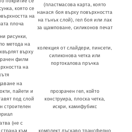
то покритие се
(пластмасова карта, която
сунка, която се
нанася боя върху повърхността
овърхността на
на тънък слой), гел боя или лак
ата плоча
за щамповане, силиконов печат
ни рисунки,
по метода на
колекция от слайдери, пинсети,
ехвърлят върху
силиконова четка или
зрачен филм
портокалова пръчка
ърхността на
кътя
даване на
окти, пайети и
прозрачен гел, който
тавят под слой
конструира, плоска четка,
ен строителен
искри, камифубикс
ериал
атва (не с
 страна към
комплект лъскаво трансферно