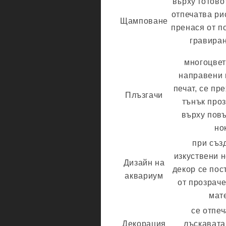
върху готово
отпечатва ри
Щамповане
пренася от п
гравиран
многоцвет
направени 
печат, се пр
Плъзгачи
тънък про
върху пов
но
при съз
изкуствени н
Дизайн на
декор се пос
аквариум
от прозрач
мат
се отпеч
Декорация
лъскавата