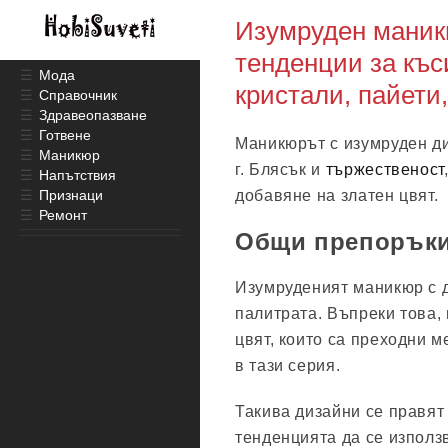
Изумруден маник
тенденции за къси
☰
Мода
кристали, пайети
☰
Справочник
☰
Здравеопазване
☰
Готвене
Маникюрът с изумруден ди
☰
Маникюр
г. Блясък и
тържественост
☰
Напътствия
☰
Признаци
добавяне на златен цвят.
☰
Ремонт
Общи препорък
Изумруденият маникюр с 
палитрата. Въпреки това,
цвят, които са преходни 
в тази серия.
Такива дизайни се правят 
тенденцията да се използ