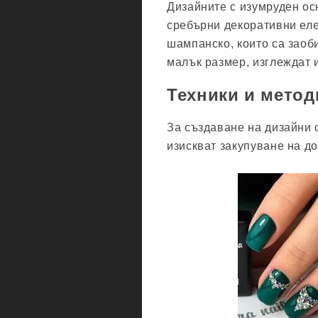
Дизайните с изумруден ос
сребърни декоративни еле
шампанско, които са заоб
малък размер, изглеждат 
Техники и метод
За създаване на дизайни 
изискват закупуване на д