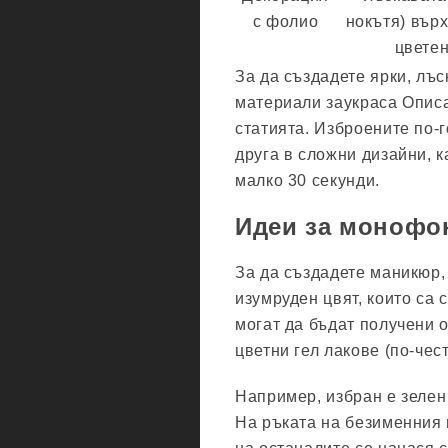
с фолио
нокътя) вър
цветен
За да създадете ярки, лъс
материали заукраса Описа
статията. Изброените по-г
друга в сложни дизайни, к
малко 30 секунди.
Идеи за монофо
За да създадете маникюр,
изумруден цвят, които са 
могат да бъдат получени о
цветни гел лакове (по-чес
Например, избран е зелен 
На ръката на безименния 