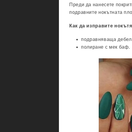
Преди да нанесете покрит
подравните нокътната плоч
Как да изправите нокътя
подравняваща дебела
полиране с мек баф.