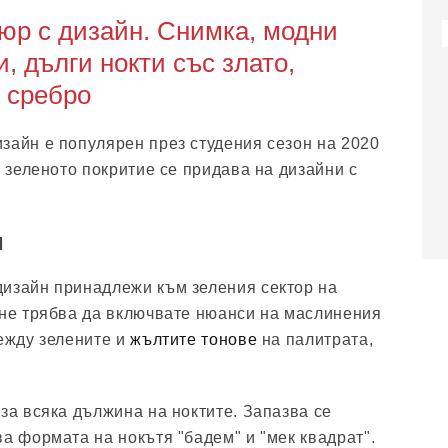
юр с дизайн. Снимка, модни
, дълги нокти със злато,
, сребро
зайн е популярен през студения сезон на 2020
, зеленото покритие се придава на дизайни с
и
дизайн принадлежи към зеления сектор на
 не трябва да включвате нюанси на маслинения
между зелените и
жълтите тонове
на палитрата,
за всяка дължина на ноктите. Запазва се
ва формата на нокътя "бадем" и "мек квадрат".