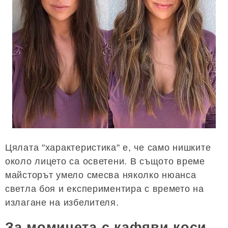
Цялата "характеристика" е, че само нишките
около лицето са осветени. В същото време
майсторът умело смесва няколко нюанса
светла боя и експериментира с времето на
излагане на избелителя.
За момичета с кафяви коси