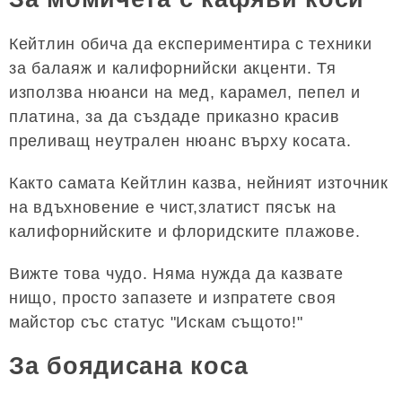
Кейтлин обича да експериментира с техники
за балаяж и калифорнийски акценти. Тя
използва нюанси на мед, карамел, пепел и
платина, за да създаде приказно красив
преливащ неутрален нюанс върху косата.
Както самата Кейтлин казва, нейният източник
на вдъхновение е чист,златист пясък на
калифорнийските и флоридските плажове.
Вижте това чудо. Няма нужда да казвате
нищо, просто запазете и изпратете своя
майстор със статус "Искам същото!"
За боядисана коса