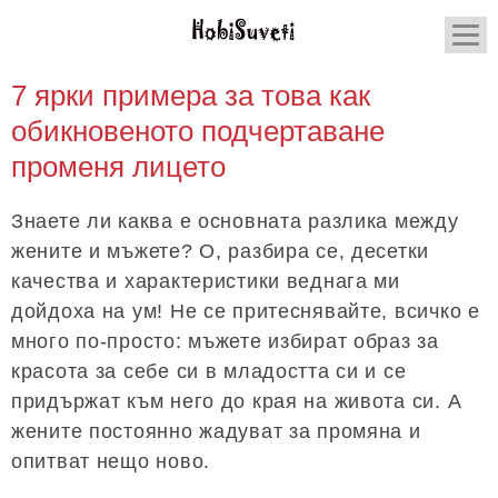
7 ярки примера за това как
обикновеното подчертаване
променя лицето
Знаете ли каква е основната разлика между
жените и мъжете? О, разбира се, десетки
качества и характеристики веднага ми
дойдоха на ум! Не се притеснявайте, всичко е
много по-просто: мъжете избират образ за
красота за себе си в младостта си и се
придържат към него до края на живота си. А
жените постоянно жадуват за промяна и
опитват нещо ново.