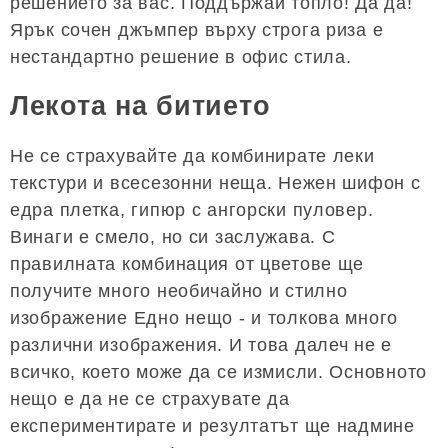
решението за вас. Поддържай топло! Да да!
Ярък сочен джъмпер върху строга риза е
нестандартно решение в офис стила.
Лекота на битието
Не се страхувайте да комбинирате леки
текстури и всесезонни неща. Нежен шифон с
едра плетка, гипюр с ангорски пуловер.
Винаги е смело, но си заслужава. С
правилната комбинация от цветове ще
получите много необичайно и стилно
изображение Едно нещо - и толкова много
различни изображения. И това далеч не е
всичко, което може да се измисли. Основното
нещо е да не се страхувате да
експериментирате и резултатът ще надмине