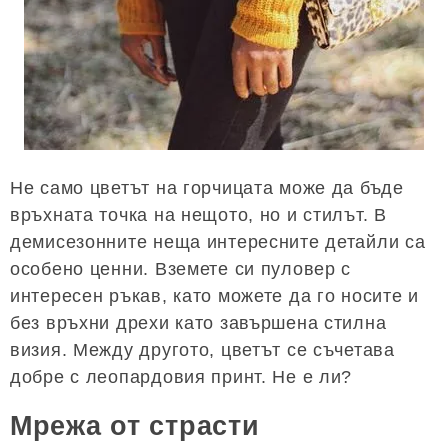
Не само цветът на горчицата може да бъде
връхната точка на нещото, но и стилът. В
демисезонните неща интересните детайли са
особено ценни. Вземете си пуловер с
интересен ръкав, като можете да го носите и
без връхни дрехи като завършена стилна
визия. Между другото, цветът се съчетава
добре с леопардовия принт. Не е ли?
Мрежа от страсти