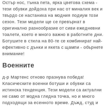
Остър нос, тънка пета, ярка цветова схема -
тези обувки дойдоха при нас от миналия век и
твърдо се настаниха на модния подиум този
сезон. Тези модели ще се превърнат в
оригинално разнообразие от сиви ежедневни
тоалети, което е много важно в работните дни.
Ботушите в стила на 80-те се комбинират най-
ефективно с дънки и якета с щампи - обърнете
внимание!
Военните
д-р Мартенс отново празнува победа!
Класическите военни ботуши и обувки са
истинска тенденция. Тези модели са актуални
не само от модна гледна точка, но и много
подходящи за есенното време. Дъжд, студ и