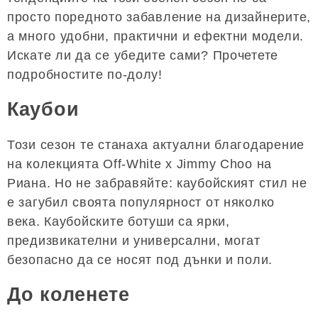
просто поредното забавление на дизайнерите,
а много удобни, практични и ефектни модели.
Искате ли да се убедите сами? Прочетете
подробностите по-долу!
Каубои
Този сезон те станаха актуални благодарение
на колекцията Off-White x Jimmy Choo на
Риана. Но не забравяйте: каубойският стил не
е загубил своята популярност от няколко
века. Каубойските ботуши са ярки,
предизвикателни и универсални, могат
безопасно да се носят под дънки и поли.
До коленете