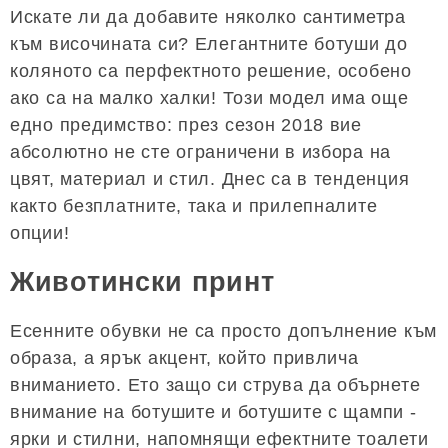
Искате ли да добавите няколко сантиметра
към височината си? Елегантните ботуши до
коляното са перфектното решение, особено
ако са на малко халки! Този модел има още
едно предимство: през сезон 2018 вие
абсолютно не сте ограничени в избора на
цвят, материал и стил. Днес са в тенденция
както безплатните, така и прилепналите
опции!
Животински принт
Есенните обувки не са просто допълнение към
образа, а ярък акцент, който привлича
вниманието. Ето защо си струва да обърнете
внимание на ботушите и ботушите с щампи -
ярки и стилни, напомнящи ефектните тоалети