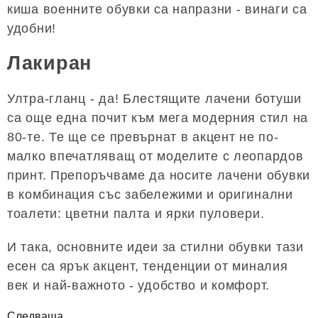
киша военните обувки са напразни - винаги са
удобни!
Лакиран
Ултра-гланц - да! Блестящите лачени ботуши
са още една почит към мега модерния стил на
80-те. Те ще се превърнат в акцент не по-
малко впечатляващ от моделите с леопардов
принт. Препоръчваме да носите лачени обувки
в комбинация със забележими и оригинални
тоалети: цветни палта и ярки пуловери.
И така, основните идеи за стилни обувки тази
есен са ярък акцент, тенденции от миналия
век и най-важното - удобство и комфорт.
Следваща