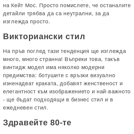
на Кейт Мос. Просто помислете, че останалите
детайли трябва да са неутрални, за да
изглежда просто.
Викториански стил
На пръв поглед тази тенденция ще изглежда
много, много странна! Въпреки това, такъв
винтидж модел има няколко модерни
предимства: ботушите с връзки визуално
изненадват краката, добавят женственост и
елегантност към изображението и най-важното
- ще бъдат подходящи в бизнес стил и в
ежедневен стил.
Здравейте 80-те