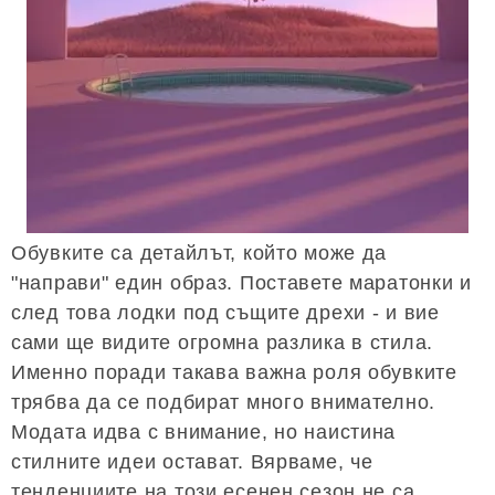
Обувките са детайлът, който може да
"направи" един образ. Поставете маратонки и
след това лодки под същите дрехи - и вие
сами ще видите огромна разлика в стила.
Именно поради такава важна роля обувките
трябва да се подбират много внимателно.
Модата идва с внимание, но наистина
стилните идеи остават. Вярваме, че
тенденциите на този есенен сезон не са