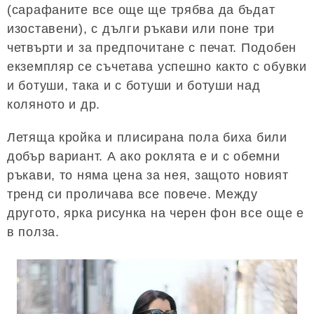
(сарафаните все още ще трябва да бъдат
изоставени), с дълги ръкави или поне три
четвърти и за предпочитане с печат. Подобен
екземпляр се съчетава успешно както с обувки
и ботуши, така и с ботуши и ботуши над
коляното и др.
Летяща кройка и плисирана пола биха били
добър вариант. А ако роклята е и с обемни
ръкави, то няма цена за нея, защото новият
тренд си проличава все повече. Между
другото, ярка рисунка на черен фон все още е
в полза.