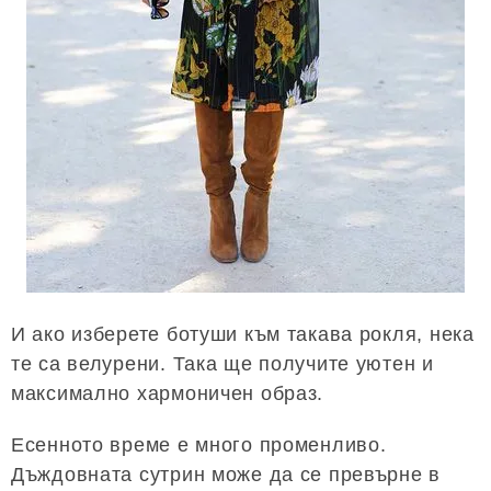
И ако изберете ботуши към такава рокля, нека
те са велурени. Така ще получите уютен и
максимално хармоничен образ.
Есенното време е много променливо.
Дъждовната сутрин може да се превърне в