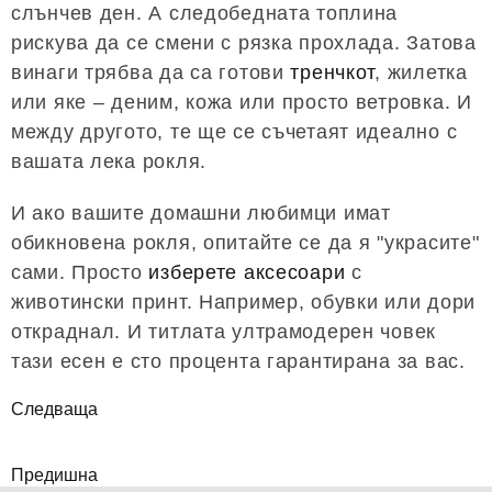
слънчев ден. А следобедната топлина
рискува да се смени с рязка прохлада. Затова
винаги трябва да са готови
тренчкот
, жилетка
или яке – деним, кожа или просто ветровка. И
между другото, те ще се съчетаят идеално с
вашата лека рокля.
И ако вашите домашни любимци имат
обикновена рокля, опитайте се да я "украсите"
сами. Просто
изберете аксесоари
с
животински принт. Например, обувки или дори
откраднал. И титлата ултрамодерен човек
тази есен е сто процента гарантирана за вас.
Следваща
Предишна