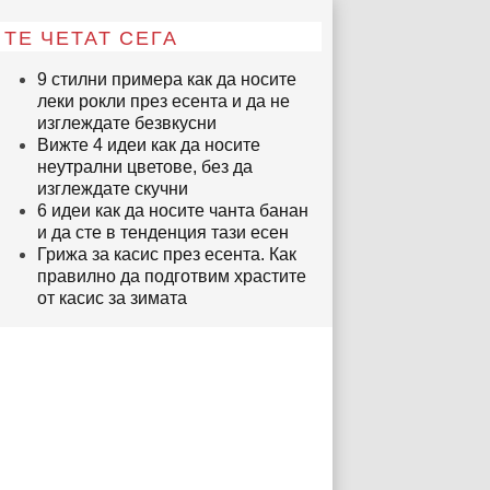
ТЕ ЧЕТАТ СЕГА
9 стилни примера как да носите
леки рокли през есента и да не
изглеждате безвкусни
Вижте 4 идеи как да носите
неутрални цветове, без да
изглеждате скучни
6 идеи как да носите чанта банан
и да сте в тенденция тази есен
Грижа за касис през есента. Как
правилно да подготвим храстите
от касис за зимата