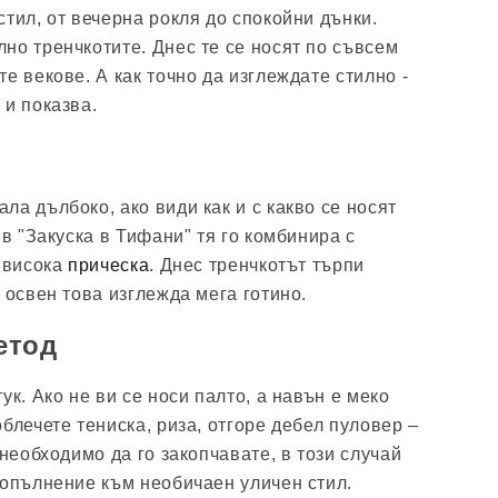
тил, от вечерна рокля до спокойни дънки.
но тренчкотите. Днес те се носят по съвсем
е векове. А как точно да изглеждате стилно -
 и показва.
а дълбоко, ако види как и с какво се носят
 в "Закуска в Тифани" тя го комбинира с
и висока
прическа
. Днес тренчкотът търпи
 освен това изглежда мега готино.
етод
ук. Ако не ви се носи палто, а навън е меко
блечете тениска, риза, отгоре дебел пуловер –
 необходимо да го закопчавате, в този случай
допълнение към необичаен уличен стил.