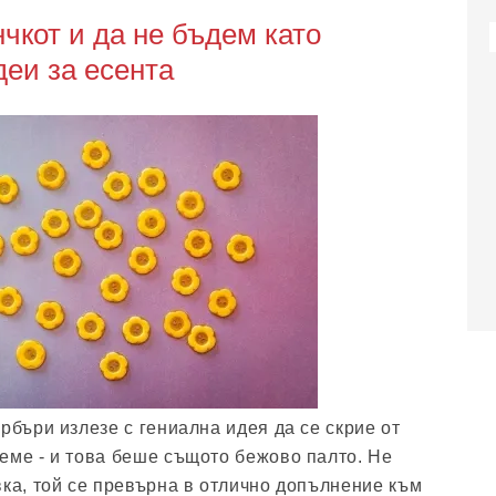
нчкот и да не бъдем като
деи за есента
рбъри излезе с гениална идея да се скрие от
еме - и това беше същото бежово палто. Не
вка, той се превърна в отлично допълнение към