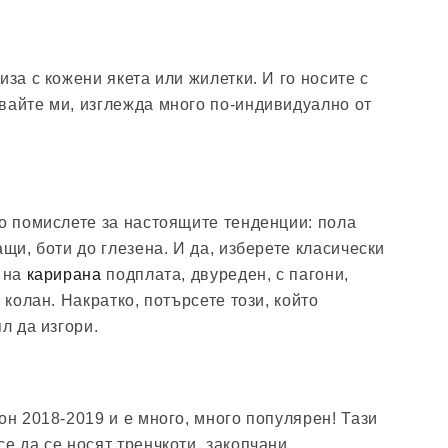
иза с кожени якета или жилетки. И го носите с
вайте ми, изглежда много по-индивидуално от
Но помислете за настоящите тенденции: пола
ащи, боти до глезена. И да, изберете класически
, на
карирана
подплата, двуреден, с пагони,
 колан. Накратко, потърсете този, който
ял да изгори.
он 2018-2019 и е много, много популярен! Тази
е да се носят тренчкоти, закопчани