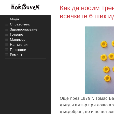
Как да носим тре
всичките 6 шик и
☰
Мода
☰
Справочник
☰
Здравеопазване
☰
Готвене
☰
Маникюр
☰
Напътствия
☰
Признаци
☰
Ремонт
Още през 1879 г. Томас Ба
дъжд и вятър при лошо вр
дъждобран, но и не ветро