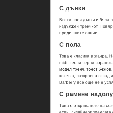
С дънки
Всеки носи дънки и бяла р
издължен тренчкот. Повяр
предишните опции.
С пола
Това е класика в жанра. 
midi, тесни черни чорапог
модел тренч, тоест бежов
кокетка, разкроена отзад и
Barberry все още не е усп
С рамене надолу
Това е откриването на сез
есен, дизайнерипредлага с