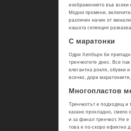
изображението във всеки с
Модни промени, включител
различен начин от миналит
нашата селекция разказва
С маратонки
Одри Хепбърн би припаднал
тренчкотите днес. Все пак
елегантна рокля, обувки 
всичко, дори маратонките,
Многопластов м
Тренчкотът е подходящ и т
казано прохладно, смело о
и за финал тренчкот. Не е
това е по-скоро ефектно 