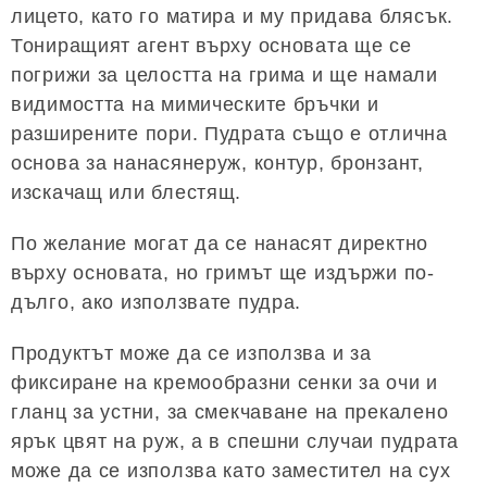
лицето, като го матира и му придава блясък.
Тониращият агент върху основата ще се
погрижи за целостта на грима и ще намали
видимостта на мимическите бръчки и
разширените пори. Пудрата също е отлична
основа за нанасянеруж, контур, бронзант,
изскачащ или блестящ.
По желание могат да се нанасят директно
върху основата, но гримът ще издържи по-
дълго, ако използвате пудра.
Продуктът може да се използва и за
фиксиране на кремообразни сенки за очи и
гланц за устни, за смекчаване на прекалено
ярък цвят на руж, а в спешни случаи пудрата
може да се използва като заместител на сух