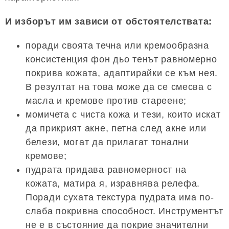
И изборът им зависи от обстоятелствата:
поради своята течна или кремообразна
консистенция фон дьо тенът равномерно
покрива кожата, адаптирайки се към нея.
В резултат на това може да се смесва с
масла и кремове против стареене;
момичета с чиста кожа и тези, които искат
да прикрият акне, петна след акне или
белези, могат да прилагат тонални
кремове;
пудрата придава равномерност на
кожата, матира я, изравнява релефа.
Поради сухата текстура пудрата има по-
слаба покривна способност. Инструментът
не е в състояние да покрие значителни