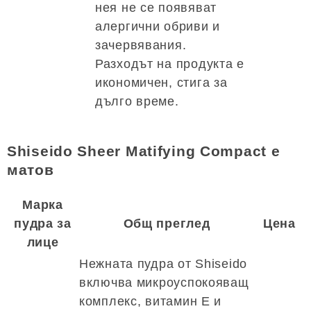
нея не се появяват
алергични обриви и
зачервявания.
Разходът на продукта е
икономичен, стига за
дълго време.
Shiseido Sheer Matifying Compact е
матов
Марка
пудра за
Общ преглед
Цена
лице
Нежната пудра от Shiseido
включва микроуспокояващ
комплекс, витамин Е и