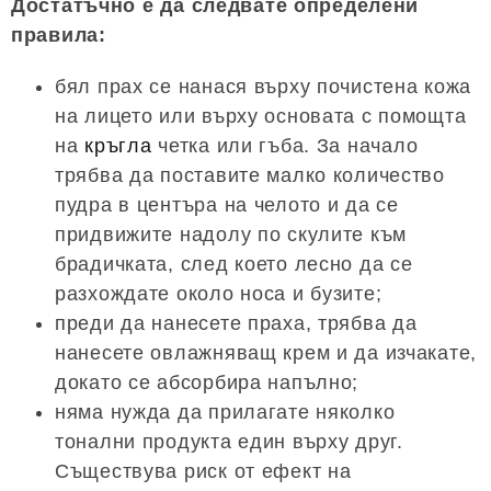
Достатъчно е да следвате определени
правила:
бял прах се нанася върху почистена кожа
на лицето или върху основата с помощта
на
кръгла
четка или гъба. За начало
трябва да поставите малко количество
пудра в центъра на челото и да се
придвижите надолу по скулите към
брадичката, след което лесно да се
разхождате около носа и бузите;
преди да нанесете праха, трябва да
нанесете овлажняващ крем и да изчакате,
докато се абсорбира напълно;
няма нужда да прилагате няколко
тонални продукта един върху друг.
Съществува риск от ефект на