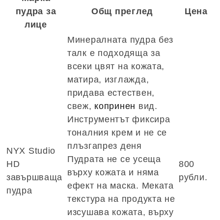
пудра за
Общ преглед
Цена
лице
Минералната пудра без
талк е подходяща за
всеки цвят на кожата,
матира, изглажда,
придава естествен,
свеж,
копринен
вид.
Инструментът фиксира
тоналния крем и не се
плъзгапрез деня
NYX Studio
Пудрата не се усеща
HD
800
върху кожата и няма
завършваща
рубли.
ефект на маска. Меката
пудра
текстура на продукта не
изсушава кожата, върху