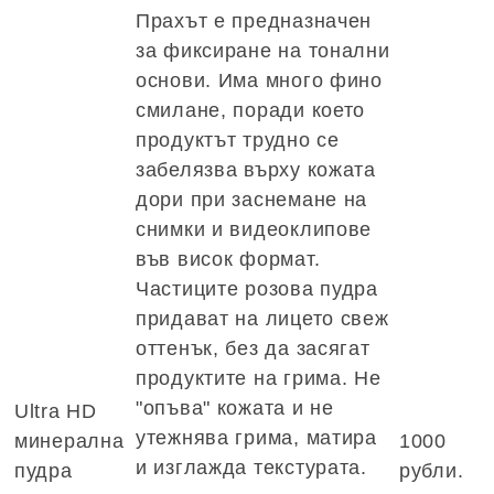
Прахът е предназначен
за фиксиране на тонални
основи. Има много фино
смилане, поради което
продуктът трудно се
забелязва върху кожата
дори при заснемане на
снимки и видеоклипове
във висок формат.
Частиците розова пудра
придават на лицето свеж
оттенък, без да засягат
продуктите на грима. Не
"опъва" кожата и не
Ultra HD
утежнява грима, матира
минерална
1000
и изглажда текстурата.
пудра
рубли.