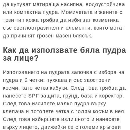
да купуват матираща насипна, водоустойчива
или компактна пудра. Момичетата и жените с
този тип кожа трябва да избягват козметика
със светлоотразителни елементи, които могат
да причинят грозен мазен блясък.
Как да използвате бяла пудра
за лице?
Използването на пудрата започва с избора на
пудра и 2 четки: пухкава и със заострени
косми, като четка кабуки. След това трябва да
нанесете SPF защита, грунд, база и коректор.
След това изсипете малко пудра върху
клепача и потопете четка с голям косъм в нея.
След това избършете излишното и нанесете
върху лицето, движейки се с големи кръгови