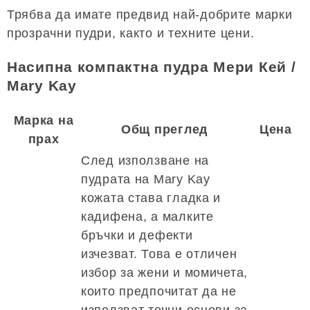
Трябва да имате предвид най-добрите марки
прозрачни пудри, както и техните цени.
Насипна компактна пудра Мери Кей /
Mary Kay
Марка на
Общ преглед
Цена
прах
След използване на
пудрата на Mary Kay
кожата става гладка и
кадифена, а малките
бръчки и дефекти
изчезват. Това е отличен
избор за жени и момичета,
които предпочитат да не
използват течни основи за