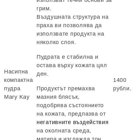
грим.
Въздушната структура на
праха ви позволява да
използвате продукта на
няколко слоя.
Пудрата е стабилна и
остава върху кожата цял
Насипна
ден.
компактна
1400
пудра
Продуктът премахва
рубли.
Mary Kay
мазния блясък,
подобрява състоянието
на кожата, предпазва от
негативните въздействия
на околната среда,
матира и изглажда.тон.