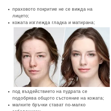
праховото покритие не се вижда на
лицето;
кожата изглежда гладка и матирана;
под въздействието на пудрата се
подобрява общото състояние на кожата;
малките бръчки стават по-малко