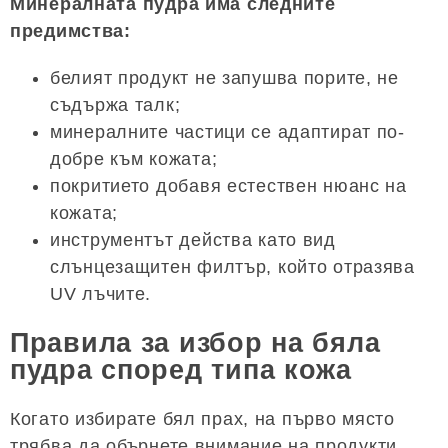
Минералната пудра има следните
предимства:
белият продукт не запушва порите, не
съдържа талк;
минералните частици се адаптират по-
добре към кожата;
покритието добавя естествен нюанс на
кожата;
инструментът действа като вид
слънцезащитен филтър, който отразява
UV лъчите.
Правила за избор на бяла
пудра според типа кожа
Когато избирате бял прах, на първо място
трябва да обърнете внимание на продукти,