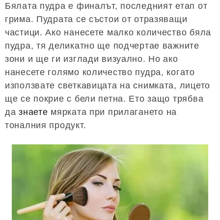
Бялата пудра е финалът, последният етап от
грима. Пудрата се състои от отразяващи
частици. Ако нанесете малко количество бяла
пудра, тя деликатно ще подчертае важните
зони и ще ги изглади визуално. Но ако
нанесете голямо количество пудра, когато
използвате светкавицата на снимката, лицето
ще се покрие с бели петна. Ето защо трябва
да
знаете
мярката при прилагането на
тоналния продукт.