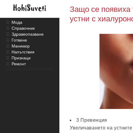
Защо се появиха 
устни с хиалурон
☰
Мода
☰
Справочник
☰
Здравеопазване
☰
Готвене
☰
Маникюр
☰
Напътствия
☰
Признаци
☰
Ремонт
3 Превенция
Увеличаването на устните