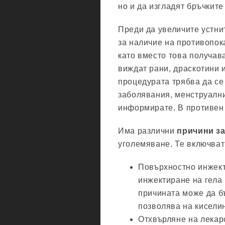
но и да изгладят бръчките
Преди да увеличите устнит
за наличие на противопок
като вместо това получава
виждат рани, драскотини и
процедурата трябва да се
заболявания, менструални
информирате. В противен 
Има различни
причини за
уголемяване. Те включват
Повърхностно инжект
инжектиране на гела
причината може да бъ
позволява на киселин
Отхвърляне на лекарс