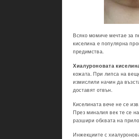
Всяко момиче мечтае за п
киселина е популярна про
предимства.
Хиалуроновата киселин
кожата. При липса на вещ
измислили начин да възста
доставят отвън.
Киселината вече не се изв
През миналия век те се на
разшири обхвата на прил
Инжекциите с хиалуронова