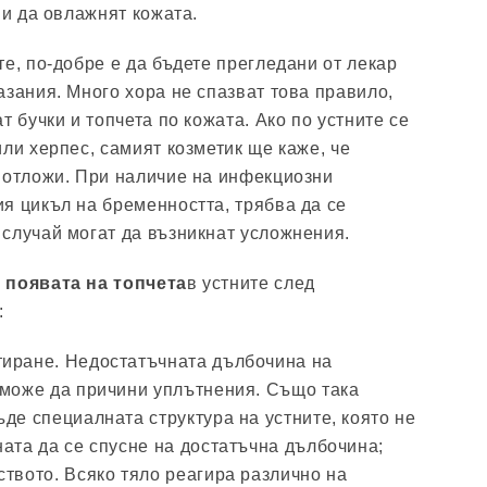
 и да овлажнят кожата.
е, по-добре е да бъдете прегледани от лекар
азания. Много хора не спазват това правило,
т бучки и топчета по кожата. Ако по устните се
ли херпес, самият козметик ще каже, че
 отложи. При наличие на инфекциозни
я цикъл на бременността, трябва да се
случай могат да възникнат усложнения.
 появата на топчета
в устните след
:
иране. Недостатъчната дълбочина на
 може да причини уплътнения. Също така
де специалната структура на устните, която не
ата да се спусне на достатъчна дълбочина;
твото. Всяко тяло реагира различно на