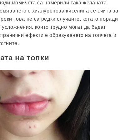
ляди момичета са намерили така желаната
лемяването с хиалуронова киселина се счита за
реки това не са редки случаите, когато поради
 усложнения, които трудно могат да бъдат
странични ефекти е образуването на топчета и
устните.
ата на топки