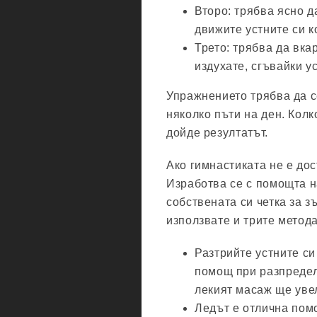
Второ: трябва ясно 
движите устните си к
Трето: трябва да вка
издухате, сгъвайки ус
Упражнението трябва да с
няколко пъти на ден. Колк
дойде резултатът.
Ако гимнастиката не е дос
Изработва се с помощта н
собствената си четка за з
използвате и трите метода
Разтрийте устните си
помощ при разпредел
лекият масаж ще уве
Ледът е отлична пом