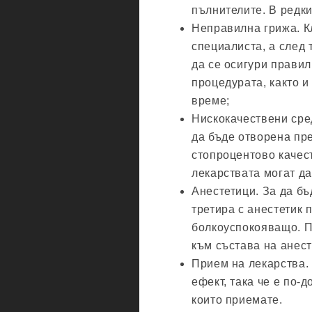
пълнителите. В редк
Неправилна грижа. К
специалиста, а след 
да се осигури правил
процедурата, както и
време;
Нискокачествени сре
да бъде отворена пре
стопроцентово качест
лекарствата могат д
Анестетици. За да бъ
третира с анестетик
болкоуспокояващо. П
към състава на анест
Прием на лекарства.
ефект, така че е по-д
които приемате.