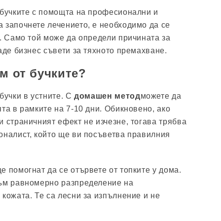
 бучките с помощта на професионални и
 започнете лечението, е необходимо да се
г. Само той може да определи причината за
аде бизнес съвети за тяхното премахване.
ем от бучките?
бучки в устните. С
домашен метод
можете да
та в рамките на 7-10 дни. Обикновено, ако
и страничният ефект не изчезне, тогава трябва
оналист, който ще ви посъветва правилния
е помогнат да се отървете от топките у дома.
към равномерно разпределение на
 кожата. Те са лесни за изпълнение и не