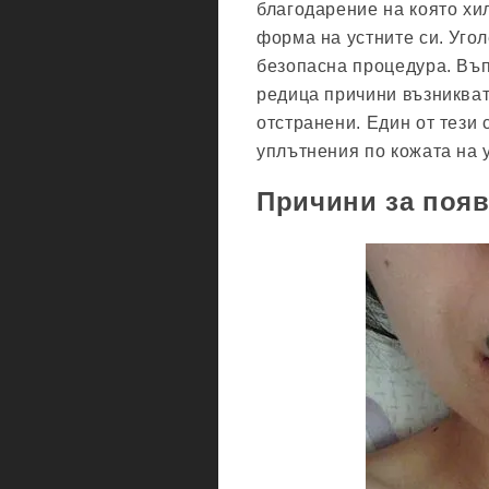
благодарение на която хи
форма на устните си. Уго
безопасна процедура. Въп
редица причини възникват
отстранени. Един от тези 
уплътнения по кожата на 
Причини за появ