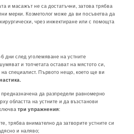
ата и масажът не са достатъчни, затова трябва
лни мерки. Козметолог може да ви посъветва да
 хирургически, чрез инжектиране или с помощта
-6 дни след уголемяване на устните
шумяват и топчетата остават на мястото си,
 на специалист. Първото нещо, което ще ви
настика.
е предназначена да разпредели равномерно
рху областта на устните и да възстанови
включва
три упражнения
:
те, трябва внимателно да затворите устните си
адясно и наляво;