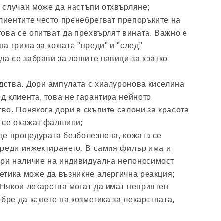
и случаи може да настъпи отхвърляне;
лиентите често пренебрегват препоръките на
това се опитват да прехвърлят вината. Важно е
на грижа за кожата "преди" и "след"
 да се забрави за лошите навици за кратко
дства. Дори ампулата с хиалуронова киселина
д клиента, това не гарантира нейното
во. Понякога дори в скъпите салони за красота
а се окажат фалшиви;
де процедурата безболезнена, кожата се
 преди инжектирането. В самия филър има и
ри наличие на индивидуална непоносимост
етика може да възникне алергична реакция;
 Някои лекарства могат да имат неприятен
обре да кажете на козметика за лекарствата,