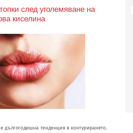
топки след уголемяване на
ова киселина
 е дългогодишна тенденция в контурирането,