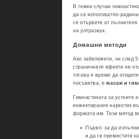
В тежки случаи гимнастик
да се използватпо-радика
се отървете от пълнителя
на ултразвук.
Домашни методи
Ако забележите, че след 5
страничните ефекти не от
тогава е време да отидете
посъветва, е
масаж и гим
Гимнастиката за устните 
инжектирания наркотик въ
формата им. Този метод 
Първо: за да изпълни
и да ги преместите н