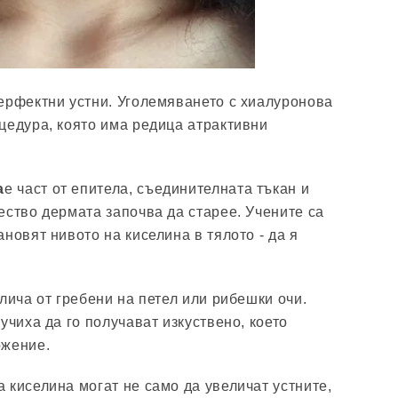
ерфектни устни. Уголемяването с хиалуронова
цедура, която има редица атрактивни
а
е част от епитела, съединителната тъкан и
ество дермата започва да старее. Учените са
новят нивото на киселина в тялото - да я
лича от гребени на петел или рибешки очи.
учиха да го получават изкуствено, което
ожение.
 киселина могат не само да увеличат устните,