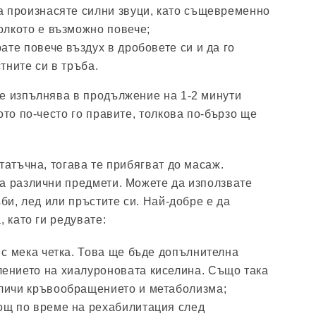
да произнасяте силни звуци, като същевременно
олкото е възможно повече;
рате повече въздух в дробовете си и да го
тните си в тръба.
е изпълнява в продължение на 1-2 минути
ото по-често го правите, толкова по-бързо ще
татъчна, тогава те прибягват до масаж.
а различни предмети. Можете да използвате
ъби, лед или пръстите си. Най-добре е да
, като ги редувате:
 с мека четка. Това ще бъде допълнителна
ението на хиалуроновата киселина. Също така
личи кръвообращението и метаболизма;
ощ по време на рехабилитация след