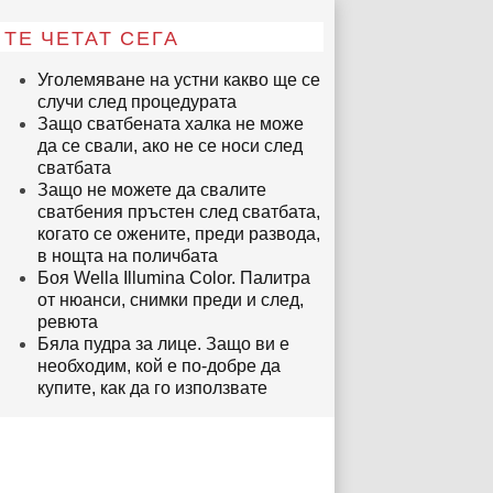
ТЕ ЧЕТАТ СЕГА
Уголемяване на устни какво ще се
случи след процедурата
Защо сватбената халка не може
да се свали, ако не се носи след
сватбата
Защо не можете да свалите
сватбения пръстен след сватбата,
когато се ожените, преди развода,
в нощта на поличбата
Боя Wella Illumina Color. Палитра
от нюанси, снимки преди и след,
ревюта
Бяла пудра за лице. Защо ви е
необходим, кой е по-добре да
купите, как да го използвате