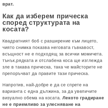
врат.
Как да изберем прическа
според структурата на
косата?
Квадратният боб с разширение към лицето,
чиято снимка показва неговата гъвкавост,
всъщност не е подходящ за всички момичета.
тънък,рядката и отслабена коса ще изглежда
зле в такава прическа, така че майсторите не
препоръчват да правите тази прическа.
Напротив, най-добре е да се спрете на
варианта с една дължина, за да увеличите
визуално обема на косата.
Лекото градиране
не е приемливо за улесняване на