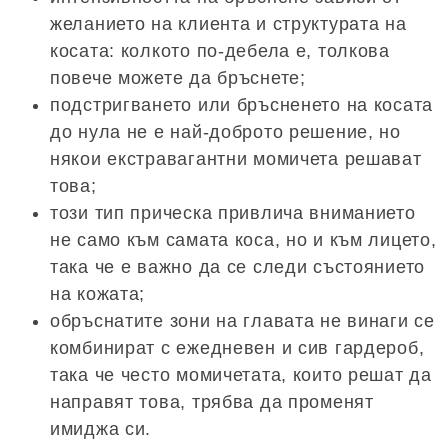
желанието на клиента и структурата на
косата: колкото по-дебела е, толкова
повече можете да бръснете;
подстригването или бръсненето на косата
до нула не е най-доброто решение, но
някои екстравагантни момичета решават
това;
този тип прическа привлича вниманието
не само към самата коса, но и към лицето,
така че е важно да се следи състоянието
на кожата;
обръснатите зони на главата не винаги се
комбинират с ежедневен и сив гардероб,
така че често момичетата, които решат да
направят това, трябва да променят
имиджа си.