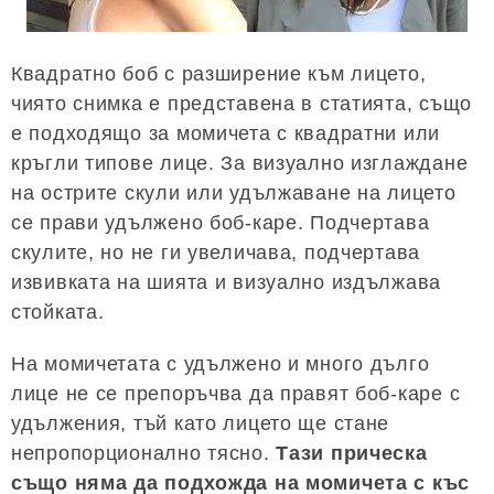
Квадратно боб с разширение към лицето,
чиято снимка е представена в статията, също
е подходящо за момичета с квадратни или
кръгли типове лице. За визуално изглаждане
на острите скули или удължаване на лицето
се прави удължено боб-каре. Подчертава
скулите, но не ги увеличава, подчертава
извивката на шията и визуално издължава
стойката.
На момичетата с удължено и много дълго
лице не се препоръчва да правят боб-каре с
удължения, тъй като лицето ще стане
непропорционално тясно.
Тази прическа
също няма да подхожда на момичета с къс