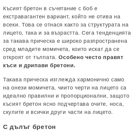
Късият бретон в съчетание с боб е
екстравагантен вариант, който не отива на
всеки. Това се отнася както за структурата на
лицето, така и за възрастта. Сега тенденцията
за такава прическа е широко разпространена
сред младите момичета, които искат да се
откроят от тълпата.
Особено често правят
къси и дрипави бретони.
Такава прическа изглежда хармонично само
на онези момичета, чиито черти на лицето са
идеално правилни и пропорционални, защото
късият бретон ясно подчертава очите, носа,
скулите и всички други части на лицето.
С дълъг бретон