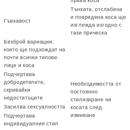
права коса
Тънката, отслабена
и повредена коса ще
Гъвкавост
изглежда изгодно с
тази прическа
Безброй вариации,
които ще подхождат на
почти всички типове
лице и коса
Подчертава
добродетелите,
Необходимостта от
скривайки
постоянно
недостатъците
стилизиране на
Засилва сексуалността
косата след
измиване
Подчертава
индивидуалния стил