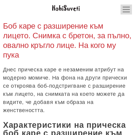
Боб каре с разширение към
лицето. Снимка с бретон, за пълно,
овално кръгло лице. На кого му
пука
Днес прическа каре е незаменим атрибут на
модерно момиче. На фона на други прически
се откроява боб-подстригване с разширение
към лицето, на снимката на което можете да
видите, че добавя към образа на
женствеността.
Характеристики на прическа
боб каре с разширение към