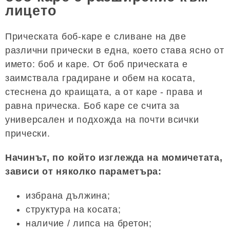
лицето
Прическата боб-каре е сливане на две
различни прически в една, което става ясно от
името: боб и каре. От боб прическата е
заимствала градиране и обем на косата,
стеснена до краищата, а от каре - права и
равна прическа. Боб каре се счита за
универсален и подхожда на почти всички
прически.
Начинът, по който изглежда на момичетата,
зависи от няколко параметъра:
избрана дължина;
структура на косата;
наличие / липса на бретон;