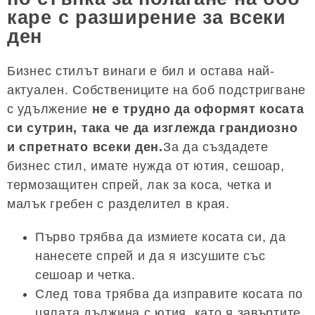
каре с разширение за всеки
ден
Бизнес стилът винаги е бил и остава най-
актуален. Собствениците на боб подстригване
с удължение
не е трудно да оформят косата
си сутрин, така че да изглежда грандиозно
и спретнато всеки ден.
За да създадете
бизнес стил, имате нужда от ютия, сешоар,
термозащитен спрей, лак за коса, четка и
малък гребен с разделител в края.
Първо трябва да измиете косата си, да
нанесете спрей и да я изсушите със
сешоар и четка.
След това трябва да изправите косата по
цялата дължина с ютия, като я завъртите