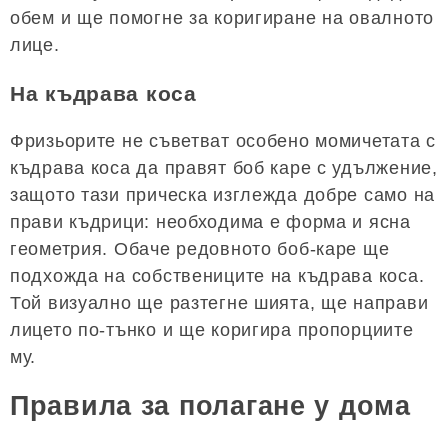
обем и ще помогне за коригиране на овалното
лице.
На къдрава коса
Фризьорите не съветват особено момичетата с
къдрава коса да правят боб каре с удължение,
защото тази прическа изглежда добре само на
прави къдрици: необходима е форма и ясна
геометрия. Обаче редовното боб-каре ще
подхожда на собствениците на къдрава коса.
Той визуално ще разтегне шията, ще направи
лицето по-тънко и ще коригира пропорциите
му.
Правила за полагане у дома