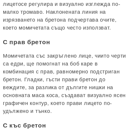
лицетосе регулира и визуално изглежда по-
малко тромаво. Наклонената линия на
изрязването на бретона подчертава очите,
което момичетата също често използват.
С прав бретон
Момичетата със закръглено лице, чиито черти
са едри, ще помогнат на боб каре в
комбинация с прав, равномерно подстриган
бретон. Гладки, гъсти прави бретон до
веждите, за разлика от дългите нишки на
основната маса коса, създават визуално ясен
графичен контур, което прави лицето по-
удължено и тънко.
С къс бретон