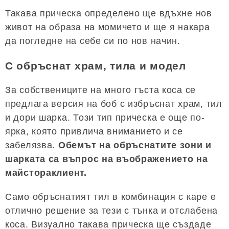
Такава прическа определено ще вдъхне нов
живот на образа на момичето и ще я накара
да погледне на себе си по нов начин.
С обръснат храм, тила и модел
За собствениците на много гъста коса се
предлага версия на боб с избръснат храм, тил
и дори шарка. Този тип прическа е още по-
ярка, която привлича вниманието и се
забелязва.
Обемът на обръснатите зони и
шарката са въпрос на въображението на
майстораклиент.
Само обръснатият тил в комбинация с каре е
отлично решение за тези с тънка и отслабена
коса. Визуално такава прическа ще създаде