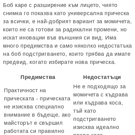
Боб каре с разширение към лицето, чиято
снимка го показва като универсална прическа
за всички, е най-добрият вариант за момичета,
които не са готови за радикални промени, но
искат иновации във външния си вид. Има
много предимства и само няколко недостатъка
на боб подстригването, които трябва да имате
предвид, когато избирате нова прическа.
Предимства
Недостатъци
Не е подходящо за
Практичност на
момичета с къдрава
прическата - прическата
или къдрава коса,
не изисква специално
тъй като
внимание в бъдеще, ако
подстригването
майсторът е свършил
изисква идеално
работата си правилно