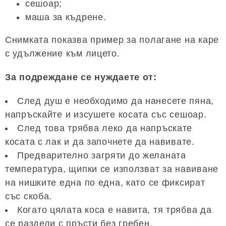
сешоар;
маша за къдрене.
Снимката показва пример за полагане на каре
с удължение към лицето.
За подреждане се нуждаете от:
След душ е необходимо да нанесете пяна,
напръскайте и изсушете косата със сешоар.
След това трябва леко да напръскате
косата с лак и да започнете да навивате.
Предварително загряти до желаната
температура, щипки се използват за навиване
на нишките една по една, като се фиксират
със скоба.
Когато цялата коса е навита, тя трябва да
се раздели с пръсти без гребен.