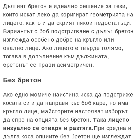
Дългият бретон е идеално решение за тези,
които искат леко да коригират геометрията на
лицето, както и да скрият някои недостатъци.
Вариантът с боб подстригване с дълъг бретон
изглежда особено добре на кръгло или
овално лице. Ако лицето е твърде голямо,
тогава в допълнение към дължината,
бретонът се прави асиметричен.
Без бретон
Ако едно момиче наистина иска да подстриже
косата си и да направи къс боб каре, но има
кръгло лице, майсторите настояват изборът
да спре на опцията без бретон.
Така лицето
визуално се отваря и разтяга.
При средна и
дълга коса опциите без бретон ще изглеждат