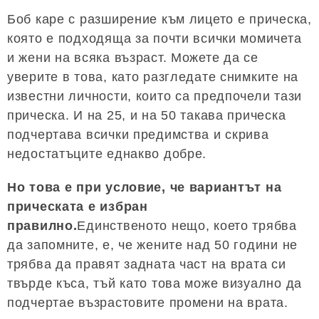
Боб каре с разширение към лицето е прическа,
която е подходяща за почти всички момичета
и жени на всяка възраст. Можете да се
уверите в това, като разгледате снимките на
известни личности, които са предпочели тази
прическа. И на 25, и на 50 такава прическа
подчертава всички предимства и скрива
недостатъците еднакво добре.
Но това е при условие, че вариантът на
прическата е избран
правилно.
Единственото нещо, което трябва
да запомните, е, че жените над 50 години не
трябва да правят задната част на врата си
твърде къса, тъй като това може визуално да
подчертае възрастовите промени на врата.