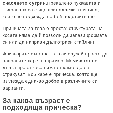
снасянето сутрин.
Прекалено пухкавата и
къдрава коса също принадлежи към типа,
който не подхожда на боб подстригване.
Причината за това е проста: структурата на
косата няма да й позволи да запази формата
си или да направи дълготраен стайлинг.
Фризьорите съветват в този случай просто да
направите каре, например. Момичетата с
дълга права коса няма от какво да се
страхуват. Боб каре е прическа, която ще
изглежда еднакво добре в различните си
варианти.
За каква възраст е
подходяща прическа?