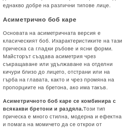
еднакво добре на различни типове лице.
Асиметрично боб каре
Основата на асиметричната версия е
класическият боб. Ихарактеристиките на тази
прическа са гладки ръбове и ясни форми.
Майсторът създава асиметрия чрез
съкращаване или удължаване на отделни
кичури близо до лицето, отстрани или на
гърба на главата, както и чрез промяна на
пропорциите на бретона, ако има такъв.
Асиметричното боб каре се комбинира с
всякакви бретони и раздяла.
Този тип
прическа е много стилна, модерна и ефектна
и помага на момичето да се открои от