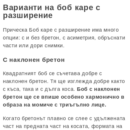
Варианти на боб каре с
разширение
Прическа Боб каре с разширение има много
опции: с и без бретон, с асиметрия, обръснати
части или дори снимки.
С наклонен бретон
Квадратният боб се съчетава добре с
наклонен бретон. Тя ще изглежда добре както
с къса, така и с дълга коса.
Боб с наклонен
бретон ще се впише особено хармонично в
образа на момиче с триъгълно лице.
Когато бретонът плавно се слее с удължената
част на предната част на косата, формата на