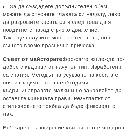
За да създадете допълнителен обем,
можете да спуснете главата си надолу, леко
да разрошите косата си и след това да я
повдигнете назад с рязко движение.
Така ще получите много естествена, но в
същото време празнична прическа.
Съвет от майсторите:
bob-carre изглежда по-
добре с къдрици от начупен тип. Изработени
са с ютия. Методът на усукване на косата е
почти същият, но са необходими
къдрицинаправете малки и не забравяйте да
оставите краищата прави. Резултатът от
стилизирането трябва да бъде фиксиран с
лак.
Боб каре с разширение към лицето е модерна,