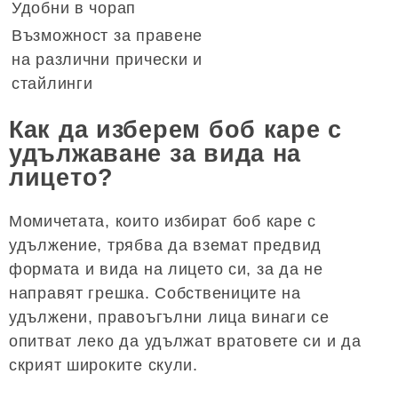
Удобни в чорап
Възможност за правене
на различни прически и
стайлинги
Как да изберем боб каре с
удължаване за вида на
лицето?
Момичетата, които избират боб каре с
удължение, трябва да вземат предвид
формата и вида на лицето си, за да не
направят грешка. Собствениците на
удължени, правоъгълни лица винаги се
опитват леко да удължат вратовете си и да
скрият широките скули.