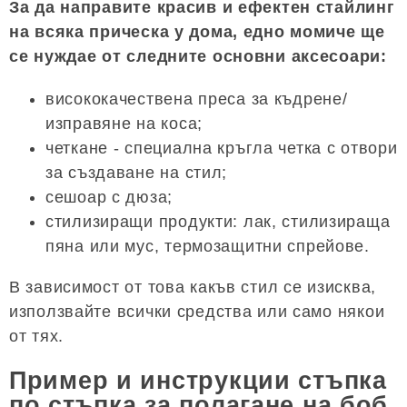
За да направите красив и ефектен стайлинг
на всяка прическа у дома, едно момиче ще
се нуждае от следните основни аксесоари:
висококачествена преса за къдрене/
изправяне на коса;
четкане - специална кръгла четка с отвори
за създаване на стил;
сешоар с дюза;
стилизиращи продукти: лак, стилизираща
пяна или мус, термозащитни спрейове.
В зависимост от това какъв стил се изисква,
използвайте всички средства или само някои
от тях.
Пример и инструкции стъпка
по стъпка за полагане на боб