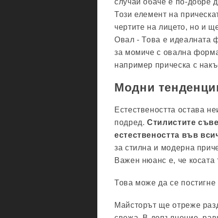
случай обаче е по-добре д
Този елемент на прическа
чертите на лицето, но и 
Овал - Това е идеалната 
за момиче с овална форма
например прическа с накъ
Модни тенденции
Естествеността остава не
подред.
Стилистите съве
естествеността във вси
за стилна и модерна прич
Важен нюанс е, че косата
Това може да се постигне
Майсторът ще отреже раз
свежа. В допълнение, рав