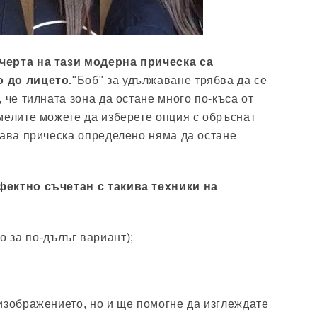
черта на тази модерна прическа са
 до лицето.
"Боб" за удължаване трябва да се
 че тилната зона да остане много по-къса от
мелите можете да изберете опция с обръснат
кава прическа определено няма да остане
фектно съчетан с такива техники на
 за по-дълъг вариант);
изображението, но и ще помогне да изглеждате