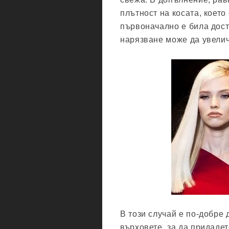
плътност на косата, което
първоначално е била дост
нарязване може да увели
В този случай е по-добре
върховете, за да придадет