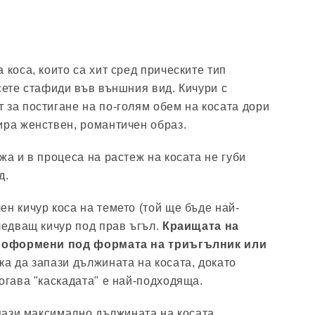
 коса, които са хит сред прическите тип
сете стафиди във външния вид. Кичури с
 за постигане на по-голям обем на косата дори
ира женствен, романтичен образ.
жа и в процеса на растеж на косата не губи
д.
н кичур коса на темето (той ще бъде най-
следващ кичур под прав ъгъл.
Краищата на
са оформени под формата на триъгълник или
ка да запази дължината на косата, докато
огава "каскадата" е най-подходяща.
апази максимално дължината на косата,