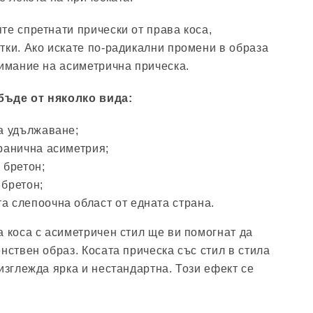
те спретнати прически от права коса,
тки. Ако искате по-радикални промени в образа
нимание на асиметрична прическа.
бъде от няколко вида:
за удължаване;
транична асиметрия;
 бретон;
 бретон;
а слепоочна област от едната страна.
а коса с асиметричен стил ще ви помогнат да
нствен образ. Косата прическа със стил в стила
изглежда ярка и нестандартна. Този ефект се