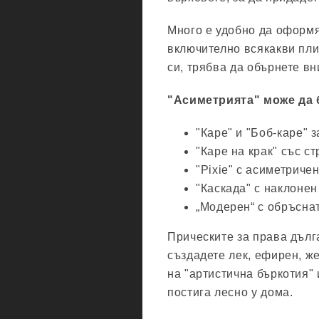
Много е удобно да оформя
включително всякакви пли
си, трябва да обърнете в
"Асиметрията" може да 
"Каре" и "Боб-каре" 
"Каре на крак" със с
"Pixie" с асиметричен
"Каскада" с наклонен
„Модерен“ с обръснат
Прическите за права дълг
създадете лек, ефирен, же
на "артистична бъркотия" 
постига лесно у дома.