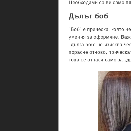
Необходими са ви само пя
Дълъг боб
"Боб" е прическа, която н
умения за оформяне.
Важ
"дълга боб" не изисква че
порасне отново, прическа
това се отнася само за з