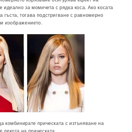
 е идеално за момичета с рядка коса. Ако косата
а гъста, тогава подстригване с равномерно
чи изображението.
 да комбинирате прическата с изтъняване на
е лекота на прическата.