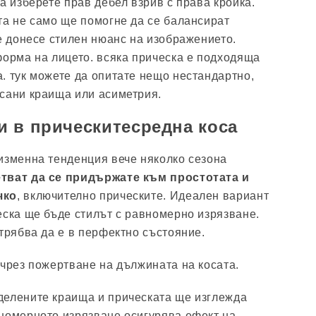
а изберете прав дебел взрив с права кройка.
та не само ще помогне да се балансират
ще донесе стилен нюанс на изображението.
форма на лицето. всяка прическа е подходяща
. тук можете да опитате нещо нестандартно,
сани краища или асиметрия.
 в прическитесредна коса
изменна тенденция вече няколко сезона
тват да се придържате към простотата и
чко
, включително прическите. Идеален вариант
еска ще бъде стилът с равномерно изрязване.
 трябва да е в перфектно състояние.
 чрез пожертване на дължината на косата.
делените краища и прическата ще изглежда
номерното изрязване осигурява ефект на