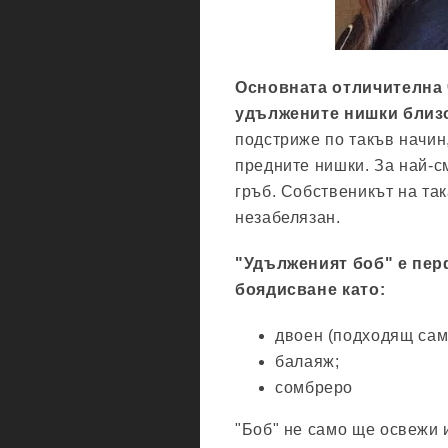
Основната отличителна 
удължените нишки близо
подстриже по такъв начин,
предните нишки. За най-с
гръб. Собственикът на та
незабелязан.
"Удълженият боб" е пер
боядисване като:
двоен (подходящ само
балаяж;
сомбреро
"Боб" не само ще освежи 