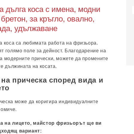
а дълга коса с имена, модни
 бретон, за кръгло, овално,
ада, удължаване
а коса са любимата работа на фризьора.
т голямо поле за дейност. Благодарение на
а модерните прически, можете да промените
те дължината на косата.
 на прическа според вида и
ето
ческа може да коригира индивидуалните
момиче.
а на лицето, майстор фризьорът ще ви
дходящ вариант: