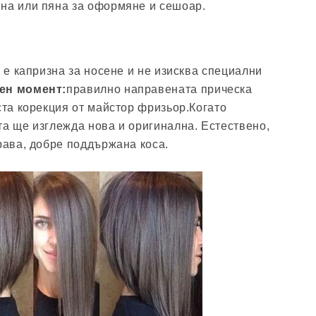
на или пяна за оформяне и сешоар.
е е капризна за носене и не изисква специални
ен момент:
правилно направената прическа
ста корекция от майстор фризьор.Когато
та ще изглежда нова и оригинална. Естествено,
драва, добре поддържана коса.