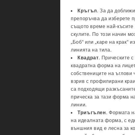
Кръгъл
. За да доближ
препоръчва да изберете п
същото време най-късите 
скулите. По този начин мо
„Боб“ или „каре на крак“ 
линията на тила.
Квадрат
. Прическите с
квадратна форма на лицет
собствениците на ъглови 
взрив с профилирани кра
са подходящи разкъсаните
прическа за тази форма на
линии.
Триъгълен
. Формата н
на идеалната форма, с едн
външния вид е лесна за к