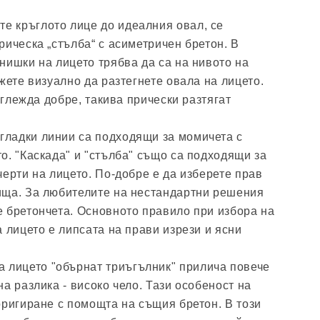
ите кръглото лице до идеалния овал, се
рическа „стълба“ с асиметричен бретон. В
нишки на лицето трябва да са на нивото на
жете визуално да разтегнете овала на лицето.
изглежда добре, такива прически разтягат
 гладки линии са подходящи за момичета с
о. "Каскада" и "стълба" също са подходящи за
черти на лицето. По-добре е да изберете прав
ища. За любителите на нестандартни решения
 бретончета. Основното правило при избора на
 лицето е липсата на прави изрези и ясни
а лицето "обърнат триъгълник" прилича повече
а разлика - високо чело. Тази особеност на
оригиране с помощта на същия бретон. В този