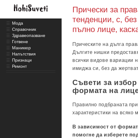
Прически за прав
тенденции, с, без
☰
Мода
пълно лице, каск
☰
Справочник
☰
Здравеопазване
☰
Готвене
Прическите на дълга прав
☰
Маникюр
Дългите нишки предоставя
☰
Напътствия
☰
Признаци
всички видове вариации н
☰
Ремонт
имиджа си, без да жертва
Съвети за избор
формата на лиц
Правилно подбраната при
характеристики на всяко 
В зависимост от формат
помогне да изберете по