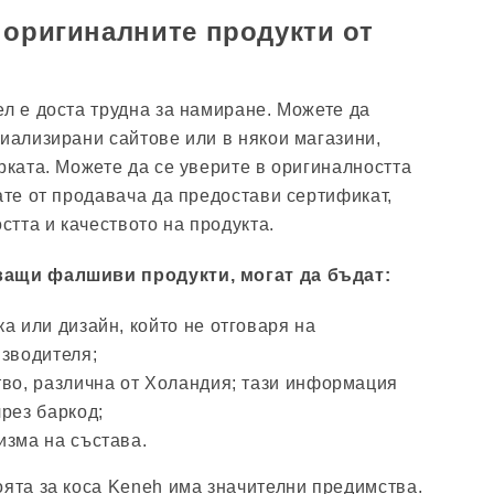
 оригиналните продукти от
ел е доста трудна за намиране. Можете да
циализирани сайтове или в някои магазини,
рката. Можете да се уверите в оригиналността
ате от продавача да предостави сертификат,
тта и качеството на продукта.
ващи фалшиви продукти, могат да бъдат:
а или дизайн, който не отговаря на
изводителя;
тво, различна от Холандия; тази информация
рез баркод;
изма на състава.
оята за коса Keneh има значителни предимства.