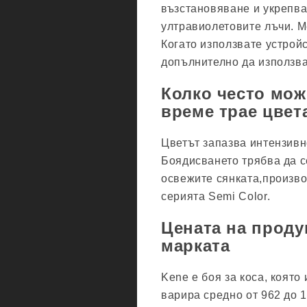
възстановяване и укрепва
ултравиолетовите лъчи. М
Когато използвате устрой
допълнително да използва
Колко често мож
време трае цвет
Цветът запазва интензивн
Боядисването трябва да се
освежите сянката,произво
серията Semi Color.
Цената на проду
марката
Kene е боя за коса, която
варира средно от 962 до 1