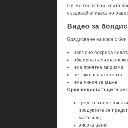
Пигменти от бои, които п
създавайки идеално равно
Видео за боядис
Боядисване на коса с бои
напълно покрива сивата
обширна палитра включ
има приятна миризма;
не замърсява кожата;
има линия за мъже.
Сред недостатъците се 
средствата не винаг
продуктите се предс
магазини;
висока цена;