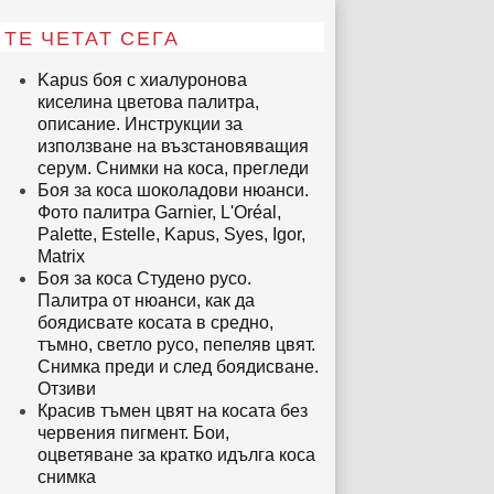
ТЕ ЧЕТАТ СЕГА
Kapus боя с хиалуронова
киселина цветова палитра,
описание. Инструкции за
използване на възстановяващия
серум. Снимки на коса, прегледи
Боя за коса шоколадови нюанси.
Фото палитра Garnier, L'Oréal,
Palette, Estelle, Kapus, Syes, Igor,
Matrix
Боя за коса Студено русо.
Палитра от нюанси, как да
боядисвате косата в средно,
тъмно, светло русо, пепеляв цвят.
Снимка преди и след боядисване.
Отзиви
Красив тъмен цвят на косата без
червения пигмент. Бои,
оцветяване за кратко идълга коса
снимка