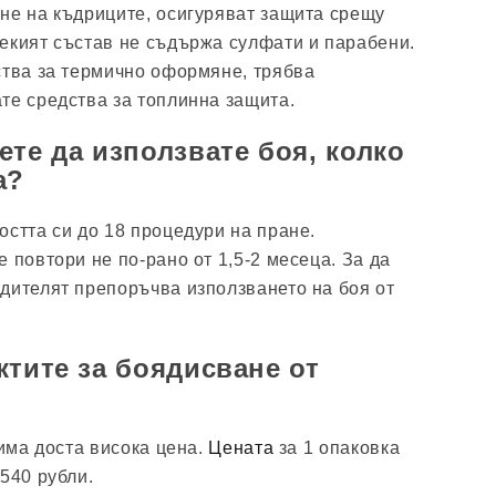
не на къдриците, осигуряват защита срещу
екият състав не съдържа сулфати и парабени.
ства за термично оформяне, трябва
те средства за топлинна защита.
ете да използвате боя, колко
а?
остта си до 18 процедури на пране.
 повтори не по-рано от 1,5-2 месеца. За да
дителят препоръчва използването на боя от
ктите за боядисване от
 има доста висока цена.
Цената
за 1 опаковка
540 рубли.