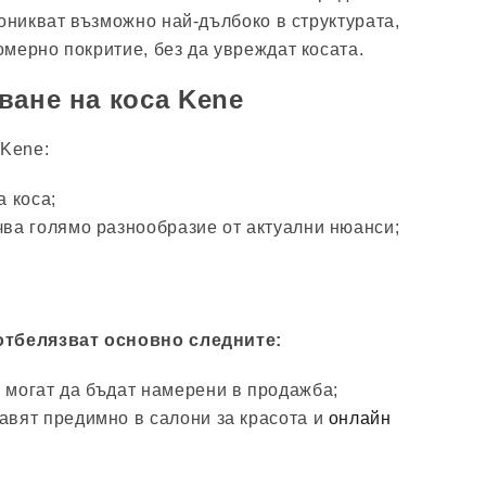
роникват възможно най-дълбоко в структурата,
мерно покритие, без да увреждат косата.
ване на коса Kene
 Kene:
 коса;
ва голямо разнообразие от актуални нюанси;
отбелязват основно следните:
и могат да бъдат намерени в продажба;
тавят предимно в салони за красота и
онлайн