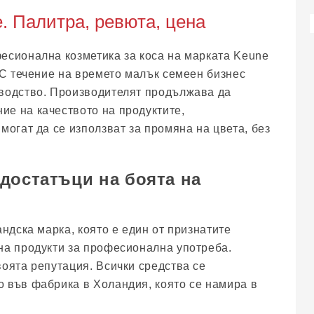
e. Палитра, ревюта, цена
есионална козметика за коса на марката Keune
. С течение на времето малък семеен бизнес
зводство. Производителят продължава да
е на качеството на продуктите,
могат да се използват за промяна на цвета, без
достатъци на боята на
андска марка, която е един от признатите
на продукти за професионална употреба.
воята репутация. Всички средства се
 във фабрика в Холандия, която се намира в