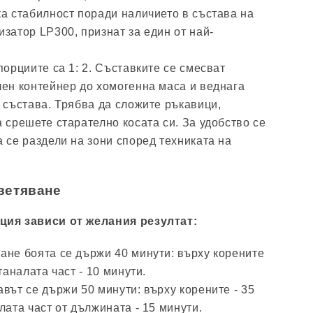
ка стабилност поради наличието в състава на
затор LP300, признат за един от най-
порциите са 1: 2. Съставките се смесват
лен контейнер до хомогенна маса и веднага
 състава. Трябва да сложите ръкавици,
 срешете старателно косата си. За удобство се
 се раздели на зони според техниката на
ветяване
ция зависи от желания резултат:
ане боята се държи 40 минути: върху корените
таналата част - 10 минути.
вът се държи 50 минути: върху корените - 35
лата част от дължината - 15 минути.