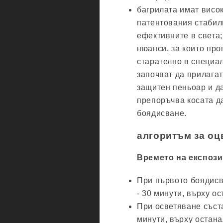
багрилата имат висо
патентования стабили
ефективните в света;
нюанси, за които про
старателно в специа
започват да прилагат
защитен пеньоар и да
препоръчва косата да
боядисване.
алгоритъм за оц
Времето на експози
При първото боядисв
- 30 минути, върху ос
При осветяване съста
минути, върху остана