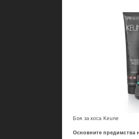
Боя за коса Keune
Основните предимства н