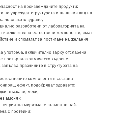
опасност на произвежданите продукти:
та не увреждат структурата и външния вид на
 за човешкото здраве;
ециално разработени от лабораторията на
т изключително естествени компоненти, имат
йствие и спомагат за постигане на желания
за употреба, включително върху отслабена,
 е претърпяла химическо къдрене;
 запълва празнините в структурата на
естествените компоненти в състава
ониращ ефект, подобряват здравето;
дки, лъскави, меки;
без амоняк;
 неприятна миризма, е възможно най-
ена с протеини;