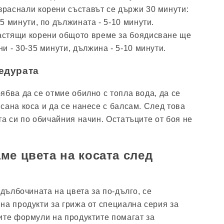
зраснали корени съставът се държи 30 минути:
25 минути, по дължината - 5-10 минути.
астящи корени общото време за боядисване ще
ни - 30-35 минути, дължина - 5-10 минути.
едурата
ябва да се отмие обилно с топла вода, да се
сана коса и да се нанесе с балсам. След това
та си по обичайния начин. Остатъците от боя не
ме цвета на косата след
 дълбочината на цвета за по-дълго, се
на продукти за грижа от специална серия за
ите формули на продуктите помагат за