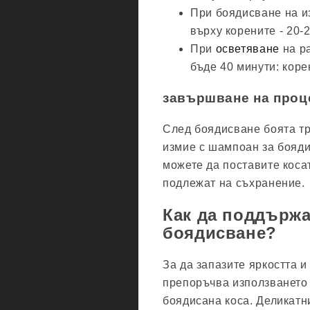
При боядисване на и
върху корените - 20-
При
осветяване
на р
бъде 40 минути: коре
завършване на проц
След боядисване боята тр
измие с шампоан за бояди
можете да поставите коса
подлежат на съхранение.
Как да поддържа
боядисване?
За да запазите яркостта и
препоръчва използването 
боядисана коса. Деликатн