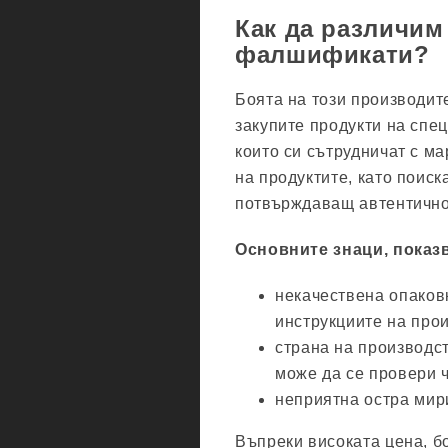
Как да различим
фалшификати?
Боята на този производит
закупите продукти на спе
които си сътрудничат с ма
на продуктите, като поиск
потвърждаващ автентичнос
Основните знаци, показ
некачествена опаковк
инструкциите на про
страна на производс
може да се провери ч
неприятна остра мир
Въпреки високата цена, б