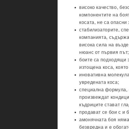
високо качество, без
компонентите на боя
косата, не са опасни
стабилизаторите, сп
компанията, съдържа
висока сила на възде
нюанс от първия път;
боите са подходящи 
изтощена коса, която
иновативна молекула
увредената коса;
специална формула, 
произвеждат кондици
къдриците стават гла
продават се бои с и 
амонячната боя няма
безвредна и е обогат