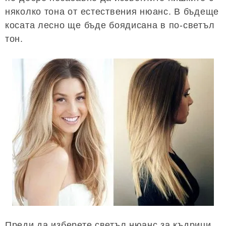
няколко тона от естествения нюанс. В бъдеще
косата лесно ще бъде боядисана в по-светъл
тон.
Преди да изберете светъл нюанс за къдрици,