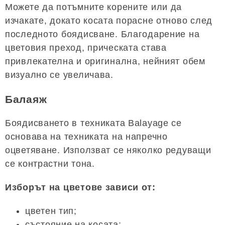
Можете да потъмните корените или да
изчакате, докато косата порасне отново след
последното боядисване. Благодарение на
цветовия преход, прическата става
привлекателна и оригинална, нейният обем
визуално се увеличава.
Балаяж
Боядисването в техниката Balayage се
основава на техниката на напречно
оцветяване. Използват се няколко редуващи
се контрастни тона.
Изборът на цветове зависи от:
цветен тип;
състояние на косата;