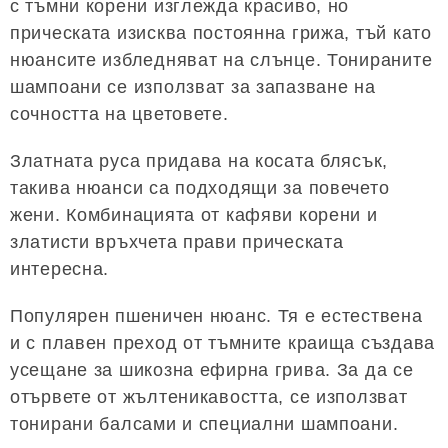
с тъмни корени изглежда красиво, но
прическата изисква постоянна грижа, тъй като
нюансите избледняват на слънце. Тонираните
шампоани се използват за запазване на
сочността на цветовете.
Златната руса придава на косата блясък,
такива нюанси са подходящи за повечето
жени. Комбинацията от кафяви корени и
златисти връхчета прави прическата
интересна.
Популярен пшеничен нюанс. Тя е естествена
и с плавен преход от тъмните краища създава
усещане за шикозна ефирна грива. За да се
отървете от жълтеникавостта, се използват
тонирани балсами и специални шампоани.