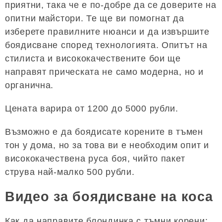
приятни, така че е по-добре да се доверите на
опитни майстори. Те ще ви помогнат да
изберете правилните нюанси и да извършите
боядисване според технологията. Опитът на
стилиста и висококачествените бои ще
направят прическата не само модерна, но и
органична.
Цената варира от 1200 до 5000 рубли.
Възможно е да боядисате корените в тъмен
тон у дома, но за това ви е необходим опит и
висококачествена руса боя, чийто пакет
струва най-малко 500 рубли.
Видео за боядисване на коса
Как да направите блондинка с тъмни корени: