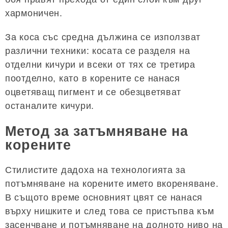
хармоничен.
За коса със средна дължина се използват
различни техники: косата се разделя на
отделни кичури и всеки от тях се третира
поотделно, като в корените се нанася
оцветяващ пигмент и се обезцветяват
останалите кичури.
Метод за затъмняване на
корените
Стилистите дадоха на технологията за
потъмняване на корените името вкореняване.
В същото време основният цвят се нанася
върху нишките и след това се пристъпва към
засенчване и потъмняване на долното ниво на