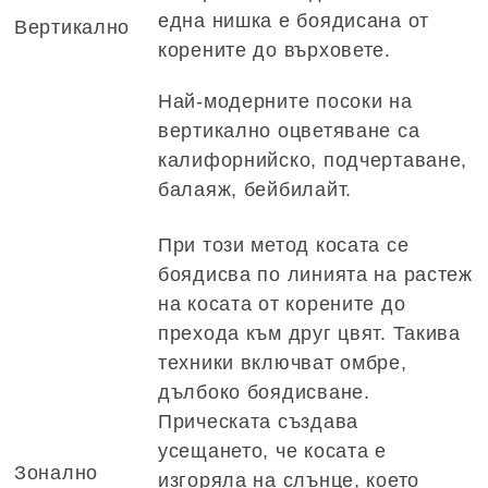
една нишка е боядисана от
Вертикално
корените до върховете.
Най-модерните посоки на
вертикално оцветяване са
калифорнийско, подчертаване,
балаяж, бейбилайт.
При този метод косата се
боядисва по линията на растеж
на косата от корените до
прехода към друг цвят. Такива
техники включват омбре,
дълбоко боядисване.
Прическата създава
усещането, че косата е
Зонално
изгоряла на слънце, което