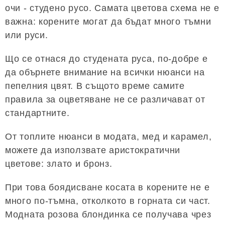
очи - студено русо. Самата цветова схема не е
важна: корените могат да бъдат много тъмни
или руси.
Що се отнася до студената руса, по-добре е
да обърнете внимание на всички нюанси на
пепелния цвят. В същото време самите
правила за оцветяване не се различават от
стандартните.
От топлите нюанси в модата, мед и карамел,
можете да използвате аристократични
цветове: злато и бронз.
При това боядисване косата в корените не е
много по-тъмна, отколкото в горната си част.
Модната розова блондинка се получава чрез