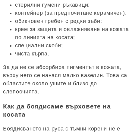
стерилни гумени ръкавици;
контейнер (за предпочитане керамичен);
обикновен гребен с редки зъби;
крем за защита и овлажняване на кожата
по линията на косата;
специални скоби;
чиста кърпа.
За да не се абсорбира пигментът в кожата,
върху него се нанася малко вазелин. Това са
областите около ушите и близо до
слепоочията.
Как да боядисаме върховете на
косата
Боядисването на руса с тъмни корени не е