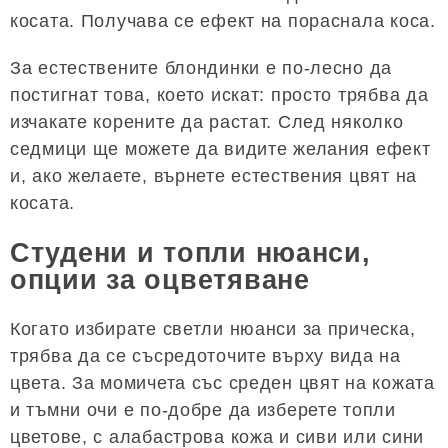
косата. Получава се ефект на пораснала коса.
За естествените блондинки е по-лесно да
постигнат това, което искат: просто трябва да
изчакате корените да растат. След няколко
седмици ще можете да видите желания ефект
и, ако желаете, върнете естествения цвят на
косата.
Студени и топли нюанси,
опции за оцветяване
Когато избирате светли нюанси за прическа,
трябва да се съсредоточите върху вида на
цвета. За момичета със среден цвят на кожата
и тъмни очи е по-добре да изберете топли
цветове, с алабастрова кожа и сиви или сини