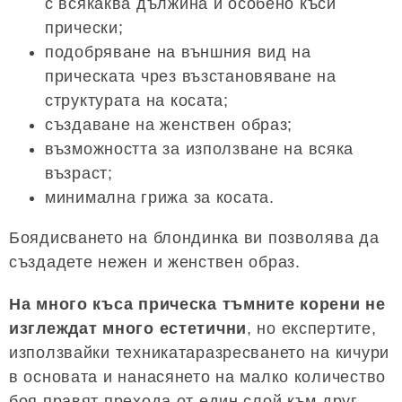
с всякаква дължина и особено къси
прически;
подобряване на външния вид на
прическата чрез възстановяване на
структурата на косата;
създаване на женствен образ;
възможността за използване на всяка
възраст;
минимална грижа за косата.
Боядисването на блондинка ви позволява да
създадете нежен и женствен образ.
На много къса прическа тъмните корени не
изглеждат много естетични
, но експертите,
използвайки техникатаразресването на кичури
в основата и нанасянето на малко количество
боя правят прехода от един слой към друг