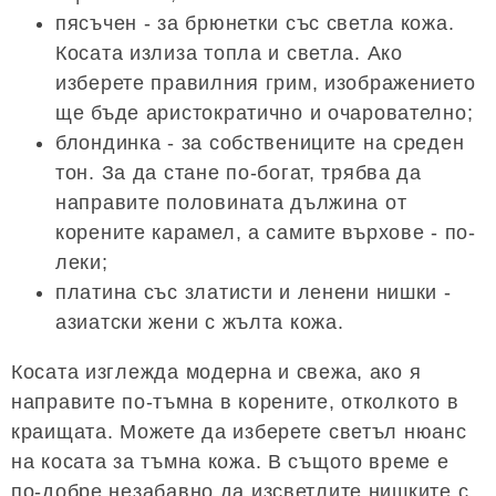
пясъчен - за брюнетки със светла кожа.
Косата излиза топла и светла. Ако
изберете правилния грим, изображението
ще бъде аристократично и очарователно;
блондинка - за собствениците на среден
тон. За да стане по-богат, трябва да
направите половината дължина от
корените карамел, а самите върхове - по-
леки;
платина със златисти и ленени нишки -
азиатски жени с жълта кожа.
Косата изглежда модерна и свежа, ако я
направите по-тъмна в корените, отколкото в
краищата. Можете да изберете светъл нюанс
на косата за тъмна кожа. В същото време е
по-добре незабавно да изсветлите нишките с