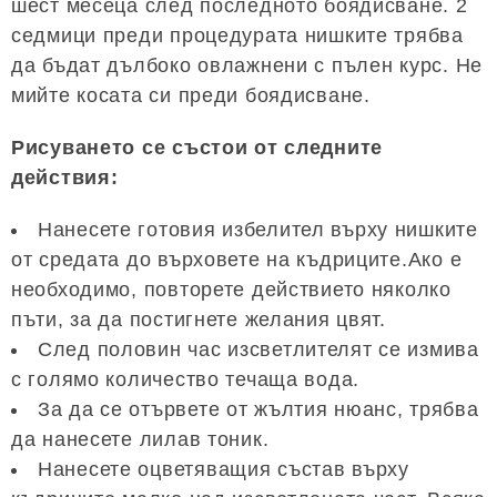
шест месеца след последното боядисване. 2
седмици преди процедурата нишките трябва
да бъдат дълбоко овлажнени с пълен курс. Не
мийте косата си преди боядисване.
Рисуването се състои от следните
действия:
Нанесете готовия избелител върху нишките
от средата до върховете на къдриците.Ако е
необходимо, повторете действието няколко
пъти, за да постигнете желания цвят.
След половин час изсветлителят се измива
с голямо количество течаща вода.
За да се отървете от жълтия нюанс, трябва
да нанесете лилав тоник.
Нанесете оцветяващия състав върху