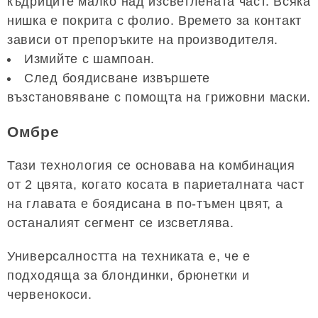
къдриците малко над изсветлената част. Всяка
нишка е покрита с фолио. Времето за контакт
зависи от препоръките на производителя.
Измийте с шампоан.
След боядисване извършете
възстановяване с помощта на грижовни маски.
Омбре
Тази технология се основава на комбинация
от 2 цвята, когато косата в париеталната част
на главата е боядисана в по-тъмен цвят, а
останалият сегмент се изсветлява.
Универсалността на техниката е, че е
подходяща за блондинки, брюнетки и
червенокоси.