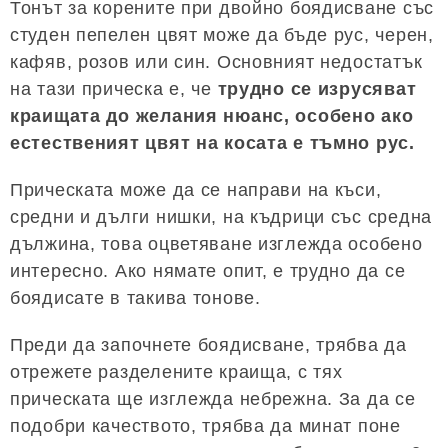
Тонът за корените при двойно боядисване със
студен пепелен цвят може да бъде рус, черен,
кафяв, розов или син. Основният недостатък
на тази прическа е, че
трудно се изрусяват
краищата до желания нюанс, особено ако
естественият цвят на косата е тъмно рус.
Прическата може да се направи на къси,
средни и дълги нишки, на къдрици със средна
дължина, това оцветяване изглежда особено
интересно. Ако нямате опит, е трудно да се
боядисате в такива тонове.
Преди да започнете боядисване, трябва да
отрежете разделените краища, с тях
прическата ще изглежда небрежна. За да се
подобри качеството, трябва да минат поне