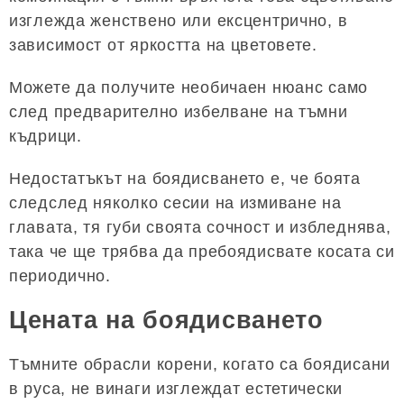
изглежда женствено или ексцентрично, в
зависимост от яркостта на цветовете.
Можете да получите необичаен нюанс само
след предварително избелване на тъмни
къдрици.
Недостатъкът на боядисването е, че боята
следслед няколко сесии на измиване на
главата, тя губи своята сочност и избледнява,
така че ще трябва да пребоядисвате косата си
периодично.
Цената на боядисването
Тъмните обрасли корени, когато са боядисани
в руса, не винаги изглеждат естетически