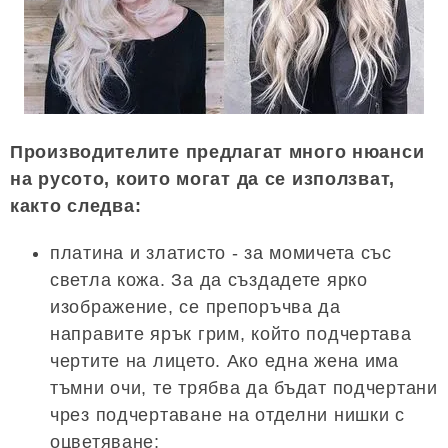
Производителите предлагат много нюанси
на русото, които могат да се използват,
както следва:
платина и златисто - за момичета със
светла кожа. За да създадете ярко
изображение, се препоръчва да
направите ярък грим, който подчертава
чертите на лицето. Ако една жена има
тъмни очи, те трябва да бъдат подчертани
чрез подчертаване на отделни нишки с
оцветяване;