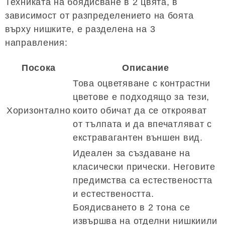
Техниката на боядисване в 2 цвята, в
зависимост от разпределението на боята
върху нишките, е разделена на 3
направления:
Посока
Описание
Това оцветяване с контрастни
цветове е подходящо за тези,
Хоризонтално
които обичат да се открояват
от тълпата и да впечатляват с
екстравагантен външен вид.
Идеален за създаване на
класически прически. Неговите
предимства са естествеността
и естествеността.
Боядисването в 2 тона се
извършва на отделни нишкиили