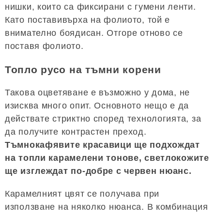
нишки, които са фиксирани с гумени ленти.
Като поставивърха на фолиото, той е
внимателно боядисан. Отгоре отново се
поставя фолиото.
Топло русо на тъмни корени
Такова оцветяване е възможно у дома, не
изисква много опит. Основното нещо е да
действате стриктно според технологията, за
да получите контрастен преход.
Тъмнокафявите красавици ще подхождат
на топли карамелени тонове, светлокожите
ще изглеждат по-добре с червен нюанс.
Карамелният цвят се получава при
използване на няколко нюанса. В комбинация