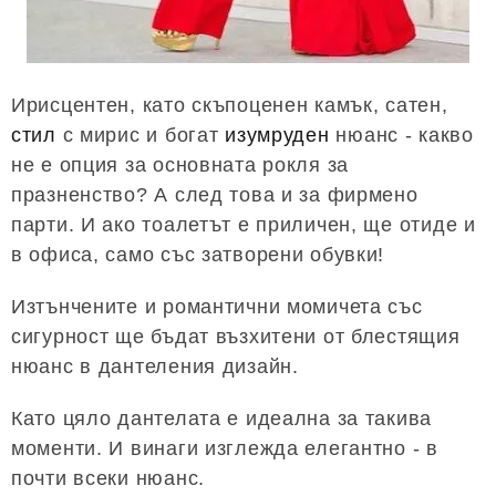
Ирисцентен, като скъпоценен камък, сатен,
стил
с мирис и богат
изумруден
нюанс - какво
не е опция за основната рокля за
празненство? А след това и за фирмено
парти. И ако тоалетът е приличен, ще отиде и
в офиса, само със затворени обувки!
Изтънчените и романтични момичета със
сигурност ще бъдат възхитени от блестящия
нюанс в дантеления дизайн.
Като цяло дантелата е идеална за такива
моменти. И винаги изглежда елегантно - в
почти всеки нюанс.