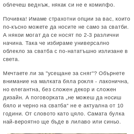
облечеш веднъж, някак си не е комилфо.
Почивка! Имаме страхотни опции за вас, които
по-късно можете да носите не само за сватби.
А някои могат да се носят по 2-3 различни
начина. Така че избираме универсално
облекло за сватба с по-нататъшно излизане в
света.
Мечтаете ли за "усещане за сняг"? Обърнете
внимание на малката бяла рокля - лаконична,
но елегантна, без сложен декор и сложен
дизайн. А поговорката „не можеш да носиш
бяло и черно на сватба“ не е актуална от 10
години. От словото като цяло. Самата булка
най-вероятно ще бъде в лилаво или синьо.