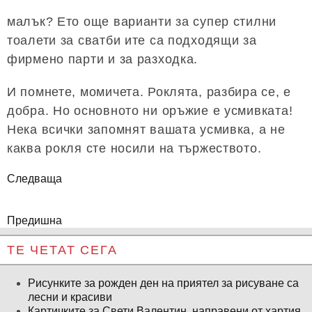
малък? Ето още варианти за супер стилни
тоалети за сватби ите са подходящи за
фирмено парти и за разходка.
И помнете, момичета. Роклята, разбира се, е
добра. Но основното ни оръжие е усмивката!
Нека всички запомнят вашата усмивка, а не
каква рокля сте носили на тържеството.
Следваща
Предишна
ТЕ ЧЕТАТ СЕГА
Рисунките за рожден ден на приятел за рисуване са
лесни и красиви
Картичките за Свети Валентин, направени от хартия