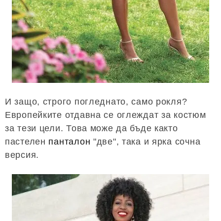
И защо, строго погледнато, само рокля?
Европейките отдавна се оглеждат за костюм
за тези цели. Това може да бъде както
пастелен
панталон
"две", така и ярка сочна
версия.