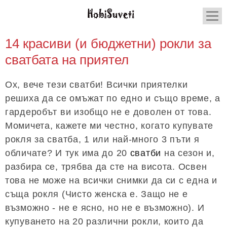
14 красиви (и бюджетни) рокли за
сватбата на приятел
Ох, вече тези сватби! Всички приятелки
решиха да се омъжат по едно и също време, а
гардеробът ви изобщо не е доволен от това.
Момичета, кажете ми честно, когато купувате
рокля за сватба, 1 или най-много 3 пъти я
обличате? И тук има до 20
сватби
на сезон и,
разбира се, трябва да сте на висота. Освен
това не може на всички снимки да си с една и
съща рокля (Чисто женска е. Защо не е
възможно - не е ясно, но не е възможно). И
купуването на 20 различни рокли, които да