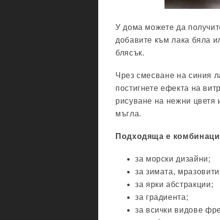
У дома можете да получит
добавите към лака бяла и
блясък.
Чрез смесване на синия л
постигнете ефекта на витр
рисуване на нежни цветя 
мъгла.
Подходяща е комбинация
за морски дизайни;
за зимата, мразовити
за ярки абстракции;
за градиента;
за всички видове фр