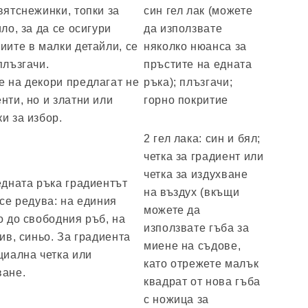
вятснежинки, топки за
син гел лак (можете
ло, за да се осигури
да използвате
иите в малки детайли, се
няколко нюанса за
плъзгачи.
пръстите на едната
 на декори предлагат не
ръка); плъзгачи;
нти, но и златни или
горно покритие
и за избор.
2 гел лака: син и бял;
четка за градиент или
четка за издухване
едната ръка градиентът
на въздух (вкъщи
 се редува: на единия
можете да
о до свободния ръб, на
използвате гъба за
ив, синьо. За градиента
миене на съдове,
циална четка или
като отрежете малък
ване.
квадрат от нова гъба
с ножица за