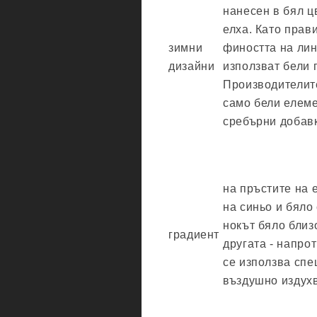
нанесен в бял ц
елха. Като прави
зимни
фиността на лин
дизайни
използват бели 
Производителите
само бели елеме
сребърни добавк
на пръстите на 
на синьо и бяло
нокът бяло близ
градиент
другата - напрот
се използва спе
въздушно издух