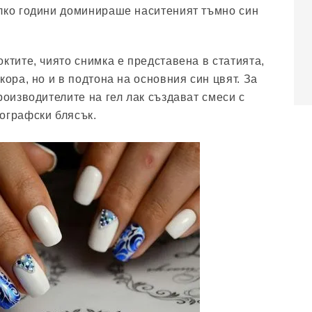
лко години доминираше наситеният тъмно син
ктите, чиято снимка е представена в статията,
кора, но и в подтона на основния син цвят. За
роизводителите на гел лак създават смеси с
ографски блясък.