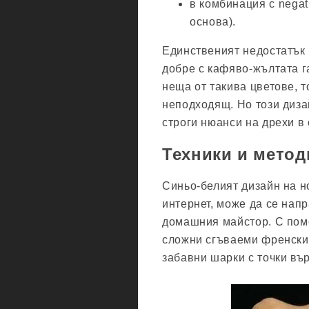
в комбинация с negat
основа).
Единственият недостатък 
добре с кафяво-жълтата г
неща от такива цветове, 
неподходящ. Но този диза
строги нюанси на дрехи в 
Техники и метод
Синьо-белият дизайн на но
интернет, може да се напр
домашния майстор. С помо
сложни сгъваеми френски 
забавни шарки с точки вър