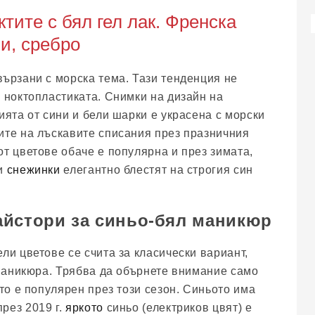
тите с бял гел лак. Френска
ли, сребро
вързани с морска тема. Тази тенденция не
а ноктопластиката. Снимки на дизайн на
ията от сини и бели шарки е украсена с морски
ите на лъскавите списания през празничния
от цветове обаче е популярна и през зимата,
ки
снежинки
елегантно блестят на строгия син
айстори за синьо-бял маникюр
ли цветове се счита за класически вариант,
в маникюра. Трябва да обърнете внимание само
йто е популярен през този сезон. Синьото има
рез 2019 г.
яркото
синьо (електриков цвят) е