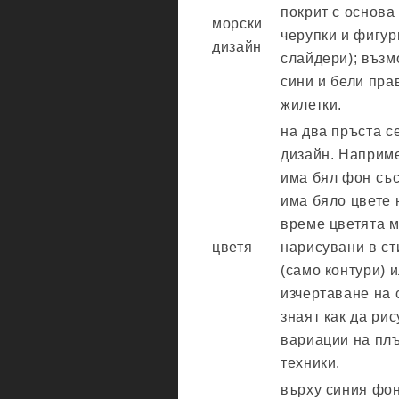
покрит с основа
морски
черупки и фигур
дизайн
слайдери); възм
сини и бели пра
жилетки.
на два пръста с
дизайн. Наприм
има бял фон със
има бяло цвете 
време цветята м
цветя
нарисувани в с
(само контури) 
изчертаване на с
знаят как да рис
вариации на плъ
техники.
върху синия фон