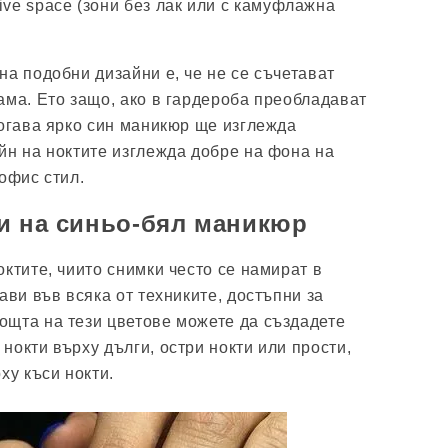
ive space (зони без лак или с камуфлажна
на подобни дизайни е, че не се съчетават
ама. Ето защо, ако в гардероба преобладават
тогава ярко син маникюр ще изглежда
йн на ноктите изглежда добре на фона на
офис стил.
и на синьо-бял маникюр
ктите, чиито снимки често се намират в
ави във всяка от техниките, достъпни за
щта на тези цветове можете да създадете
нокти върху дълги, остри нокти или прости,
ху къси нокти.