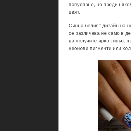
популярно, но преди няко
цвят.
Синьо-белият дизайн на но
се различава не само в де
да получите ярко синьо, п
неонови пигменти или хол