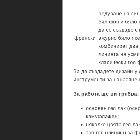
редуване на син
бял фон и бяло 
да се създаде 
френски
ажурно бяло яке
комбинират два 
линията на усми
класически гол 
За да създадете дизайн у
инструменти за нанасяне н
За работа ще ви трябва:
основен гел лак (осн
камуфлажен;
няколко цвята гел лак
топ гел (финиш) за ф