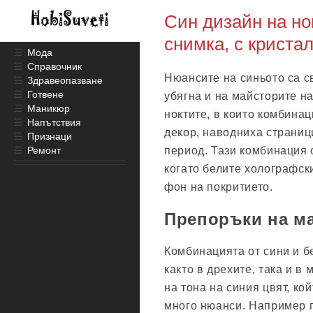
Син дизайн на нок
снимка, с криста
☰
Мода
☰
Справочник
Нюансите на синьото са с
☰
Здравеопазване
☰
Готвене
убягна и на майсторите н
☰
Маникюр
ноктите, в които комбинац
☰
Напътствия
декор, наводниха страниц
☰
Признаци
☰
Ремонт
период. Тази комбинация 
когато белите холографс
фон на покритието.
Препоръки на м
Комбинацията от сини и бе
както в дрехите, така и 
на тона на синия цвят, ко
много нюанси. Например п