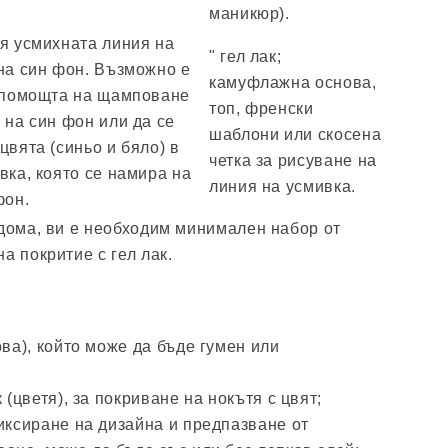
маникюр).
я усмихната линия на
" гел лак;
на син фон. Възможно е
камуфлажна основа,
с помощта на щамповане
топ, френски
 на син фон или да се
шаблони или скосена
цвята (синьо и бяло) в
четка за рисуване на
вка, която се намира на
линия на усмивка.
фон.
 дома, ви е необходим минимален набор от
а покритие с гел лак.
ова), който може да бъде гумен или
 (цветя), за покриване на нокътя с цвят;
иксиране на дизайна и предпазване от