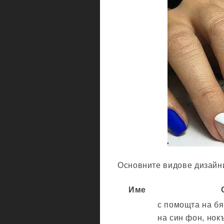
Основните видове дизайни
Име
с помощта на бя
на син фон, нок