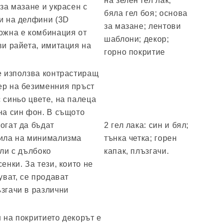
на зелен гел лак;
 за мазане и украсен с
бяла гел боя; основа
и на делфини (3D
за мазане; лентови
ожна е комбинация от
шаблони; декор;
ви райета, имитация на
горно покритие
е използва контрастиращ
ер на безименния пръст
 синьо цвете, на палеца
на син фон. В същото
огат да бъдат
2 гел лака: син и бял;
тила на минимализма
тънка четка; горен
или с дълбоко
капак, плъзгачи.
енки. За тези, които не
уват, се продават
згачи в различни
 на покритието декорът е