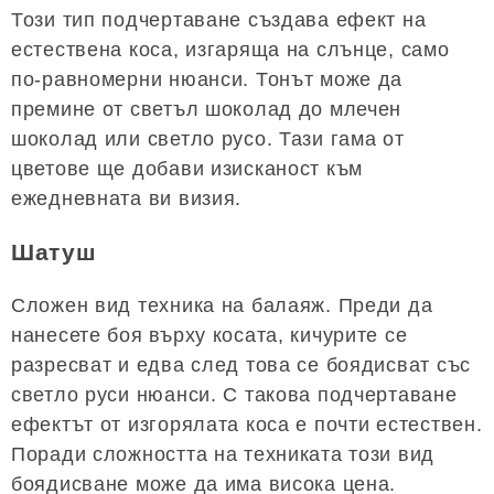
Този тип подчертаване създава ефект на
естествена коса, изгаряща на слънце, само
по-равномерни нюанси. Тонът може да
премине от светъл шоколад до млечен
шоколад или светло русо. Тази гама от
цветове ще добави изисканост към
ежедневната ви визия.
Шатуш
Сложен вид техника на балаяж. Преди да
нанесете боя върху косата, кичурите се
разресват и едва след това се боядисват със
светло руси нюанси. С такова подчертаване
ефектът от изгорялата коса е почти естествен.
Поради сложността на техниката този вид
боядисване може да има висока цена.