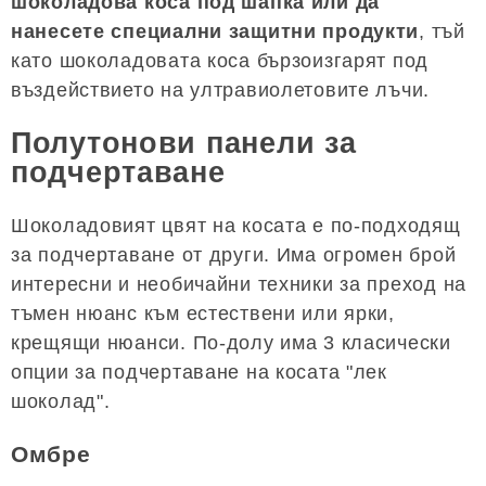
шоколадова коса под шапка или да
нанесете специални защитни продукти
, тъй
като шоколадовата коса бързоизгарят под
въздействието на ултравиолетовите лъчи.
Полутонови панели за
подчертаване
Шоколадовият цвят на косата е по-подходящ
за подчертаване от други. Има огромен брой
интересни и необичайни техники за преход на
тъмен нюанс към естествени или ярки,
крещящи нюанси. По-долу има 3 класически
опции за подчертаване на косата "лек
шоколад".
Омбре