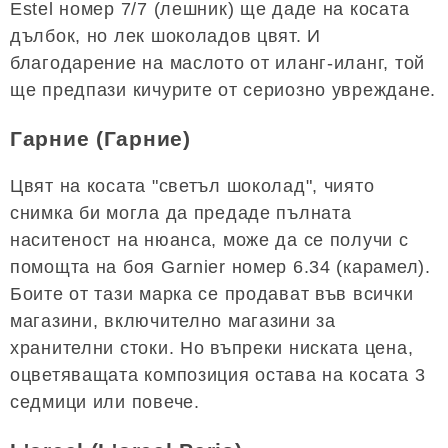
Estel номер 7/7 (лешник) ще даде на косата
дълбок, но лек шоколадов цвят. И
благодарение на маслото от иланг-иланг, той
ще предпази кичурите от сериозно увреждане.
Гарние (Гарние)
Цвят на косата "светъл шоколад", чиято
снимка би могла да предаде пълната
наситеност на нюанса, може да се получи с
помощта на боя Garnier номер 6.34 (карамел).
Боите от тази марка се продават във всички
магазини, включително магазини за
хранителни стоки. Но въпреки ниската цена,
оцветяващата композиция остава на косата 3
седмици или повече.