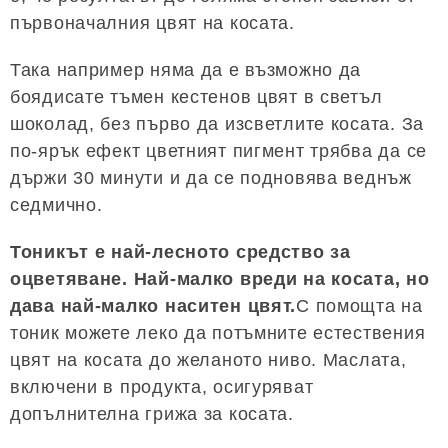
първоначалния цвят на косата.
Така например няма да е възможно да
боядисате тъмен кестенов цвят в светъл
шоколад, без първо да изсветлите косата. За
по-ярък ефект цветният пигмент трябва да се
държи 30 минути и да се подновява веднъж
седмично.
Тоникът е най-лесното средство за
оцветяване. Най-малко вреди на косата, но
дава най-малко наситен цвят.
С помощта на
тоник можете леко да потъмните естествения
цвят на косата до желаното ниво. Маслата,
включени в продукта, осигуряват
допълнителна грижа за косата.