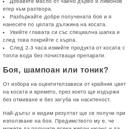
Добавете масло от чаено дърво и лимонов
етер към разтвора.
Разбъркайте добре получената боя и я
нанесете по цялата дължина на косата.
Увийте главата си със специална шапка и
след това покрийте с кърпа.
След 2-3 часа измийте продукта от косата с
топла вода без почистващи препарати.
Боя, шампоан или тоник?
От избора на оцветителзависи от крайния цвят
на косата и времето, през което ще издържи
без отмиване и без загуба на наситеност.
Най-дълъг и видим резултат ще се получи при
използване на боя. Предимството му е, че
можете да получите всеки желан нюанс и да