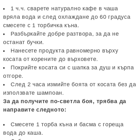
1 ч.ч. сварете натурално кафе в чаша
вряла вода и след охлаждане до 60 градуса
смесете с 1 торбичка къна.
Разбъркайте добре разтвора, за да не
останат бучки.
Нанесете продукта равномерно върху
косата от корените до върховете.
Покрийте косата си с шапка за душ и кърпа
отгоре.
След 2 часа измийте боята от косата без да
използвате шампоан.
За да получите по-светла боя, трябва да
направите следното:
Смесете 1 торба къна и басма с гореща
вода до каша.