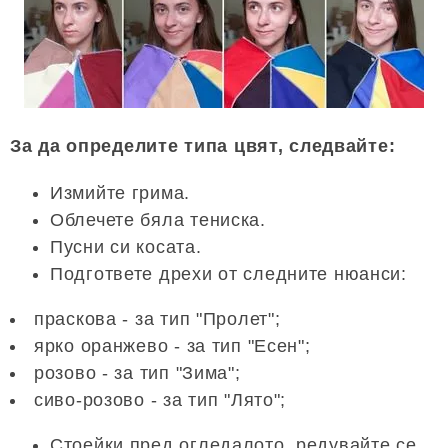
За да определите типа цвят, следвайте:
Измийте грима.
Облечете бяла тениска.
Пусни си косата.
Подгответе дрехи от следните нюанси:
праскова - за тип "Пролет";
ярко оранжево - за тип "Есен";
розово - за тип "Зима";
сиво-розово - за тип "Лято";
Стоейки пред огледалото, редувайте се