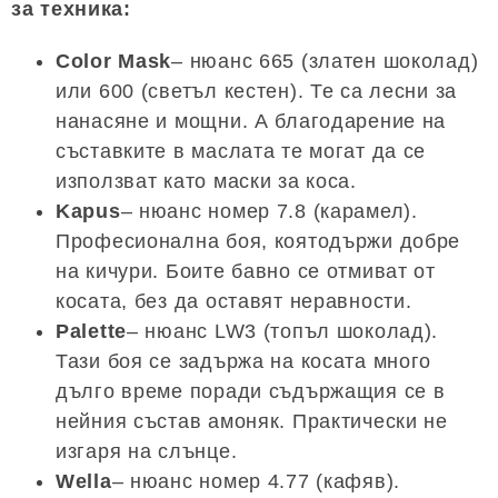
за техника:
Color Mask
– нюанс 665 (златен шоколад)
или 600 (светъл кестен). Те са лесни за
нанасяне и мощни. А благодарение на
съставките в маслата те могат да се
използват като маски за коса.
Kapus
– нюанс номер 7.8 (карамел).
Професионална боя, коятодържи добре
на кичури. Боите бавно се отмиват от
косата, без да оставят неравности.
Palette
– нюанс LW3 (топъл шоколад).
Тази боя се задържа на косата много
дълго време поради съдържащия се в
нейния състав амоняк. Практически не
изгаря на слънце.
Wella
– нюанс номер 4.77 (кафяв).