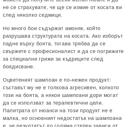
не се страхувате, че ще се измие от косата ви
след няколко седмици.
Но много бои съдържат амоняк, който
разрушава структурата на косата. Ако изборът
падне върху боята, тогава трябва да се
свържете с професионалист и да се погрижите
за специални грижи за къдриците след
боядисване.
Оцветеният шампоан е по-нежен продукт:
съставът му не е толкова агресивен, колкото
този на боята, а някои шампоани дори могат
да се използват за терапевтични цели.
Палитрата от нюанси на този продукт не е
малка, но основният недостатък на шампоана
е, че резултатът до голяма степен зависи от