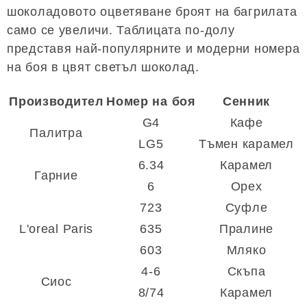
шоколадовото оцветяване броят на багрилата
само се увеличи. Таблицата по-долу
представя най-популярните и модерни номера
на боя в цвят светъл шоколад.
Производител
Номер на боя
Сенник
G4
Кафе
Палитра
LG5
Тъмен карамел
6.34
Карамел
Гарние
6
Орех
723
Суфле
L'oreal Paris
635
Пралине
603
Мляко
4-6
Скъпа
Сиос
8/74
Карамел