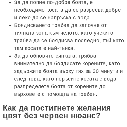
За да попие по-добре боята, е
необходимо косата да се разресва добре
и леко да се напръска с вода.
Боядисването трябва да започне от
тилната зона към челото, като уискито
трябва да се боядисва последно, тъй като
там косата е най-тънка.
За да обновите сянката, трябва
внимателно да боядисате корените, като
задържите боята върху тях за 30 минути и
след това, като поръсите косата с вода,
разпределете боята от корените до
върховете с помощта на гребен.
Как да постигнете желания
цвят без червен нюанс?