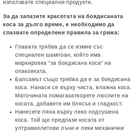
използвате специални продукти.
За да запазите красотата на боядисаната
коса за дълго време, е необходимо да
спазвате определени правила за грижа:
Главата трябва да се измие със
специален шампоан, който има
маркировка "за боядисана коса" на
опаковката.
Балсамът също трябва да е за боядисана
коса. Нанася се върху чиста, влажна коса.
Маточината помагазатворете люспите на
косата, добавете им блясък и гладкост.
Нанесете пяна върху леко подсушена
коса. Той ще предпази косата от
ултравиолетови лъчи и леки механични