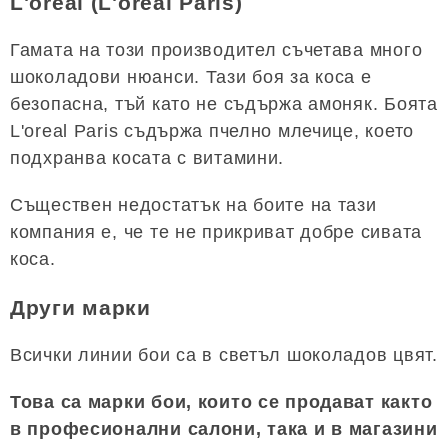
L'oreal (L'oreal Paris)
Гамата на този производител съчетава много
шоколадови нюанси. Тази боя за коса е
безопасна, тъй като не съдържа амоняк. Боята
L'oreal Paris съдържа пчелно млечице, което
подхранва косата с витамини.
Съществен недостатък на боите на тази
компания е, че те не прикриват добре сивата
коса.
Други марки
Всички линии бои са в светъл шоколадов цвят.
Това са марки бои, които се продават както
в професионални салони, така и в магазини