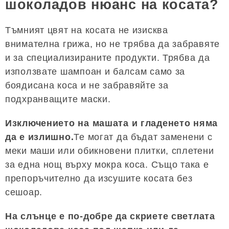
шоколадов нюанс на косата?
Тъмният цвят на косата не изисква
внимателна грижа, но не трябва да забравяте
и за специализираните продукти. Трябва да
използвате шампоан и балсам само за
боядисана коса и не забравяйте за
подхранващите маски.
Изключението на машата и гладенето няма
да е излишно.
Те могат да бъдат заменени с
меки маши или обикновени плитки, сплетени
за една нощ върху мокра коса. Също така е
препоръчително да изсушите косата без
сешоар.
На слънце е по-добре да скриете светлата