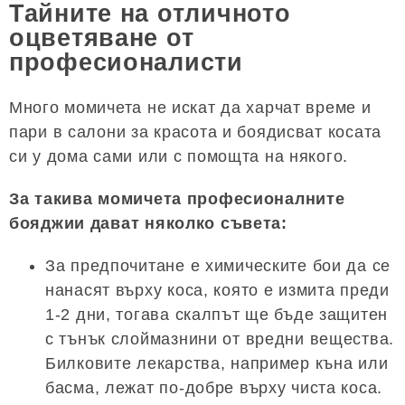
Тайните на отличното
оцветяване от
професионалисти
Много момичета не искат да харчат време и
пари в салони за красота и боядисват косата
си у дома сами или с помощта на някого.
За такива момичета професионалните
бояджии дават няколко съвета:
За предпочитане е химическите бои да се
нанасят върху коса, която е измита преди
1-2 дни, тогава скалпът ще бъде защитен
с тънък слоймазнини от вредни вещества.
Билковите лекарства, например къна или
басма, лежат по-добре върху чиста коса.