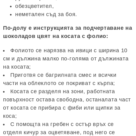
обезцветител,
неметален съд за боя.
По-долу е инструкцията за подчертаване на
шоколадов цвят на косата с фолио:
Фолиото се нарязва на ивици с ширина 10
см и дължина малко по-голяма от дължината
на косата;
Приготвя се багрилната смес и всички
части на облеклото се покриват с кърпа;
Косата се разделя на зони, работната
повърхност остава свободна, останалата част
от косата се прибира с фиби или щипки за
коса;
С помощта на гребен с остър връх се
отделя кичур за оцветяване, под него се