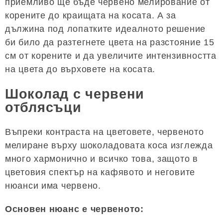
приемливо ще бъде червено мелирование от
корените до краищата на косата. А за
дължина под лопатките идеалното решение
би било да разтегнете цвета на разстояние 15
см от корените и да увеличите интензивността
на цвета до върховете на косата.
Шоколад с червени
отблясъци
Въпреки контраста на цветовете, червеното
мелиране върху шоколадовата коса изглежда
много хармонично и всичко това, защото в
цветовия спектър на кафявото и неговите
нюанси има червено.
Основен нюанс е червеното: