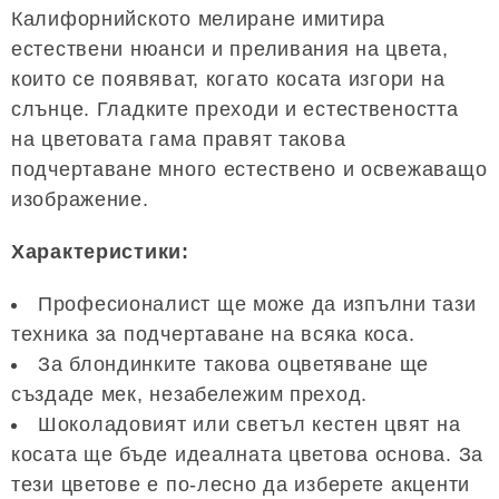
Калифорнийското мелиране имитира
естествени нюанси и преливания на цвета,
които се появяват, когато косата изгори на
слънце. Гладките преходи и естествеността
на цветовата гама правят такова
подчертаване много естествено и освежаващо
изображение.
Характеристики:
Професионалист ще може да изпълни тази
техника за подчертаване на всяка коса.
За блондинките такова оцветяване ще
създаде мек, незабележим преход.
Шоколадовият или светъл кестен цвят на
косата ще бъде идеалната цветова основа. За
тези цветове е по-лесно да изберете акценти