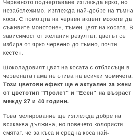
Червеното подчертаване изглежда ярко, но
незабележимо. Изглежда най-добре на тъмна
коса. С помощта на червен акцент можете да
съживите монотонен, тъмен цвят на косата. В
зависимост от желания резултат, цветът се
избира от ярко червено до тъмно, почти
кестен.
Шоколадовият цвят на косата с отблясъци в
червената гама не отива на всички момичета.
Този цветови ефект ще е актуален за жени
от цветотип "Пролет" и "Есен" на възраст
между 27 и 40 години.
Това мелирование ще изглежда добре на
всякаква дължина, но повечето колористи
смятат, че за къса и средна коса най-