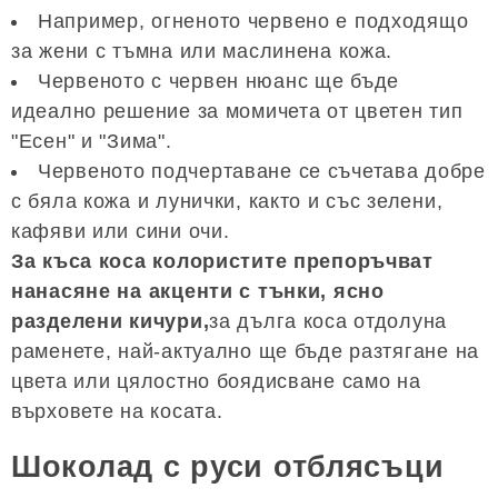
Например, огненото червено е подходящо
за жени с тъмна или маслинена кожа.
Червеното с червен нюанс ще бъде
идеално решение за момичета от цветен тип
"Есен" и "Зима".
Червеното подчертаване се съчетава добре
с бяла кожа и лунички, както и със зелени,
кафяви или сини очи.
За къса коса колористите препоръчват
нанасяне на акценти с тънки, ясно
разделени кичури,
за дълга коса отдолуна
раменете, най-актуално ще бъде разтягане на
цвета или цялостно боядисване само на
върховете на косата.
Шоколад с руси отблясъци