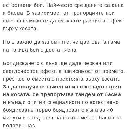
естествени бои. Най-често срещаните са къна
и басма. В зависимост от пропорциите при
смесване можете да очаквате различен ефект
върху косата.
Но е важно да запомните, че цветовата гама
на такива бои е доста тясна.
Боядисването с къна ще даде червен или
светлочервен ефект, в зависимост от времето,
през което сместа е престояла върху косата.
За да получите тъмен или шоколадов цвят
на косата, се препоръчва тандем от басма
и къна,
и опитни специалисти по естествено
боядисване първо боядисват с къна за 40
минути и след това нанасят смес от басма за
половин час.