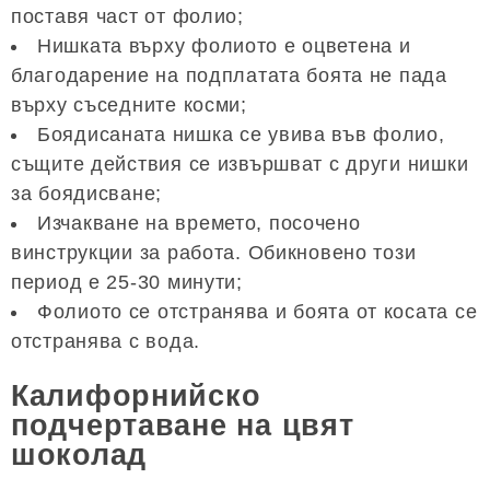
поставя част от фолио;
Нишката върху фолиото е оцветена и
благодарение на подплатата боята не пада
върху съседните косми;
Боядисаната нишка се увива във фолио,
същите действия се извършват с други нишки
за боядисване;
Изчакване на времето, посочено
винструкции за работа. Обикновено този
период е 25-30 минути;
Фолиото се отстранява и боята от косата се
отстранява с вода.
Калифорнийско
подчертаване на цвят
шоколад