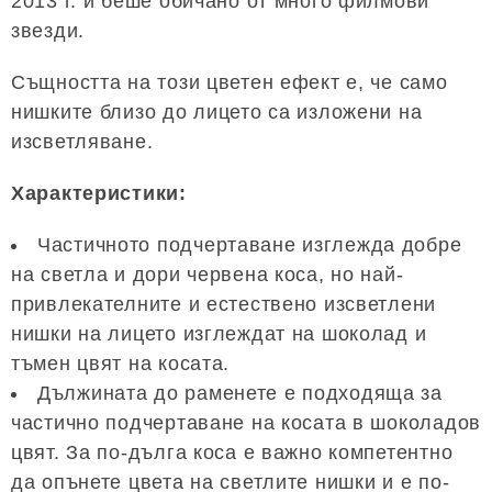
2013 г. и беше обичано от много филмови
звезди.
Същността на този цветен ефект е, че само
нишките близо до лицето са изложени на
изсветляване.
Характеристики:
Частичното подчертаване изглежда добре
на светла и дори червена коса, но най-
привлекателните и естествено изсветлени
нишки на лицето изглеждат на шоколад и
тъмен цвят на косата.
Дължината до раменете е подходяща за
частично подчертаване на косата в шоколадов
цвят. За по-дълга коса е важно компетентно
да опънете цвета на светлите нишки и е по-