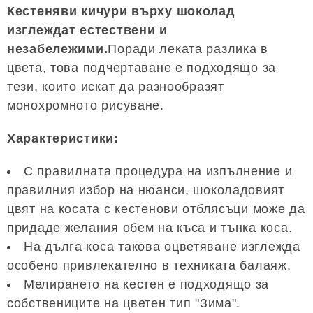
Кестеняви кичури върху шоколад
изглеждат естествени и
незабележими.
Поради леката разлика в
цвета, това подчертаване е подходящо за
тези, които искат да разнообразят
монохромното рисуване.
Характеристики:
С правилната процедура на изпълнение и
правилния избор на нюанси, шоколадовият
цвят на косата с кестенови отблясъци може да
придаде желания обем на къса и тънка коса.
На дълга коса такова оцветяване изглежда
особено привлекателно в техниката балаяж.
Мелирането на кестен е подходящо за
собствениците на цветен тип "Зима".