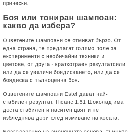
прически.
Боя или тониран шампоан:
какво да избера?
Оцветените шампоани се отмиват бързо. От
една страна, те предлагат голямо поле за
експерименти с необичайни техники и
цветове, от друга - краткотраен резултатсили
или да се увеличи боядисването, или да се
боядисва с пълноценна боя.
Оцветените шампоани Estel дават най-
стабилен резултат. Нюанс 1.51 Шоколад има
доста стабилен и наситен цвят и не
избледнява дори след измиване на косата.
Благодарение на амонячната основа, тъмните