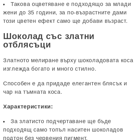
Такова оцветяване е подходящо за млади
жени до 35 години, за по-възрастните дами
този цветен ефект само ще добави възраст.
Шоколад със златни
отблясъци
Златното мелиране върху шоколадовата коса
изглежда богато и много стилно.
Способен е да придаде елегантен блясък и
чар на тъмната коса.
Характеристики:
За златисто подчертаване ще бъде
подходящ само топъл наситен шоколадов
подтон без червения пигмент.