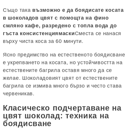
Също така
възможно е да боядисате косата
в шоколадов цвят с помощта на фино
смляно кафе, разредено с топла вода до
гъста консистенциямаски
Сместа се нанася
върху чиста коса за 60 минути.
Ясно предимство на естественото боядисване
е укрепването на косата, но устойчивостта на
естествените багрила оставя много да се
желае. Шоколадовият цвят от естествените
багрила се измива много бързо и често става
червеникав.
Класическо подчертаване на
цвят шоколад: техника на
боядисване