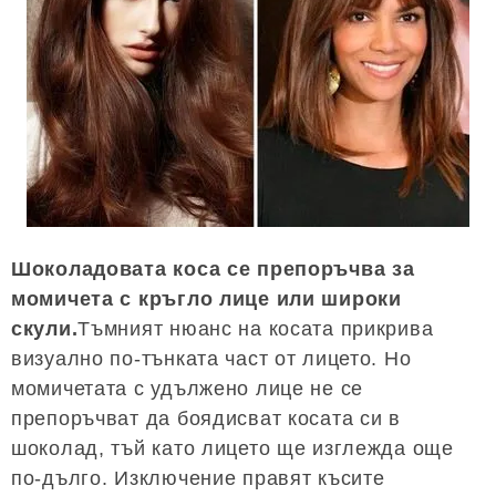
Шоколадовата коса се препоръчва за
момичета с кръгло лице или широки
скули.
Тъмният нюанс на косата прикрива
визуално по-тънката част от лицето. Но
момичетата с удължено лице не се
препоръчват да боядисват косата си в
шоколад, тъй като лицето ще изглежда още
по-дълго. Изключение правят късите