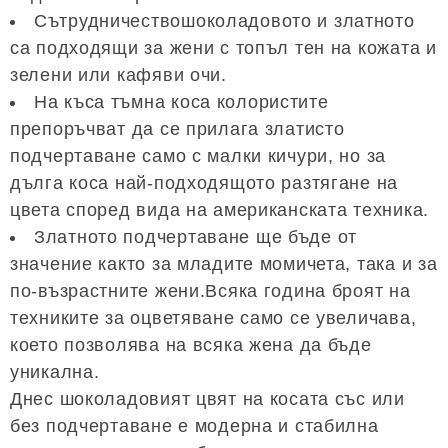
Сътрудничествошоколадовото и златното
са подходящи за жени с топъл тен на кожата и
зелени или кафяви очи.
На къса тъмна коса колористите
препоръчват да се прилага златисто
подчертаване само с малки кичури, но за
дълга коса най-подходящото разтягане на
цвета според вида на американската техника.
Златното подчертаване ще бъде от
значение както за младите момичета, така и за
по-възрастните жени.Всяка година броят на
техниките за оцветяване само се увеличава,
което позволява на всяка жена да бъде
уникална.
Днес шоколадовият цвят на косата със или
без подчертаване е модерна и стабилна