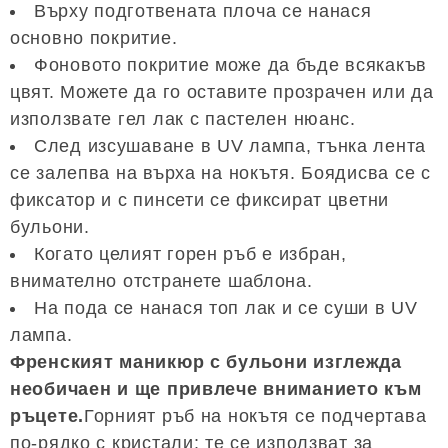
Върху подготвената плоча се нанася
основно покритие.
Фоновото покритие може да бъде всякакъв
цвят. Можете да го оставите прозрачен или да
използвате гел лак с пастелен нюанс.
След изсушаване в UV лампа, тънка лента
се залепва на върха на нокътя. Боядисва се с
фиксатор и с пинсети се фиксират цветни
бульони.
Когато целият горен ръб е избран,
внимателно отстранете шаблона.
На пода се нанася топ лак и се суши в UV
лампа.
Френският маникюр с бульони изглежда
необичаен и ще привлече вниманието към
ръцете.
Горният ръб на нокътя се подчертава
по-рядко с кристали: те се използват за