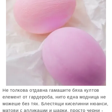
Не толкова отдавна гамашите бяха култов
елемент от гардероба, нито една модница не
можеше без тях. Блестящи киселинни нюанси,
матови с апликации и шарки, просто черни -