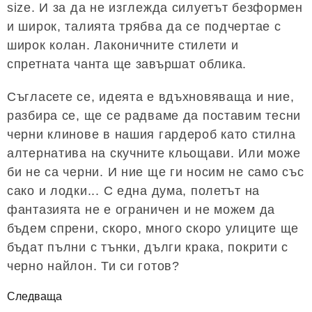
size. И за да не изглежда силуетът безформен
и широк, талията трябва да се подчертае с
широк колан. Лаконичните стилети и
спретната чанта ще завършат облика.
Съгласете се, идеята е вдъхновяваща и ние,
разбира се, ще се радваме да поставим тесни
черни клинове в нашия гардероб като стилна
алтернатива на скучните кльощави. Или може
би не са черни. И ние ще ги носим не само със
сако и лодки... С една дума, полетът на
фантазията не е ограничен и не можем да
бъдем спрени, скоро, много скоро улиците ще
бъдат пълни с тънки, дълги крака, покрити с
черно найлон. Ти си готов?
Следваща