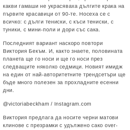
какви гамаши не украсяваха дългите крака на
първите красавици от 90-те. Носеха се с
всичко: с дълги тениски, с къси тениски, с
туники, с мини-поли и дори със сака.
Последният вариант наскоро повтори
Виктория Бекъм. И, както знаете, половината
планета ще го носи и ще го носи през
следващите няколко седмици. Новият имидж
на един от най-авторитетните трендсетъри ще
бъде много полезен за прохладните есенни
дни.
@victoriabeckham / Instagram.com
Виктория предлага да носите черни матови
клинове с презрамки с удължено сако over-