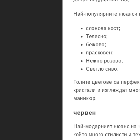
Най-популярните нюанси н
слонова кост;
Телесно;
бежово;
прасковен;
Нежно розово;
Светло сиво.
Голите цветове са перфек
кристали и изглеждат мно
маникюр.
червен
Най-модерният нюанс на ч
който много стилисти и те