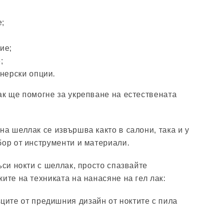
;
ие;
;
нерски опции.
ак ще помогне за укрепване на естествената
на шеллак се извършва както в салони, така и у
бор от инструменти и материали.
ъси нокти с шеллак, просто спазвайте
ите на техниката на нанасяне на гел лак:
ците от предишния дизайн от ноктите с пила