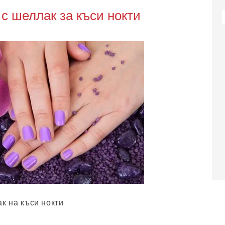
с шеллак за къси нокти
к на къси нокти