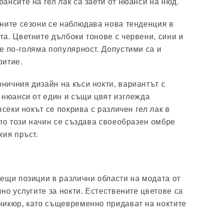
ансите на гел лак са заети от нюанси на нюд.
ните сезони се наблюдава нова тенденция в
а. Цветните дълбоки тонове с червени, сини и
е по-голяма популярност. Допустими са и
ритие.
ичния дизайн на къси нокти, вариантът с
 нюанси от един и същи цвят изглежда
всеки нокът се покрива с различен гел лак в
 по този начин се създава своеобразен омбре
кия пръст.
ещи позиции в различни области на модата от
но услугите за нокти. Естествените цветове са
никюр, като същевременно придават на ноктите