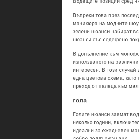
Водещите позиции сред ню
Въпреки това през послед
маникюра на модните шоут
зелени нюанси набират вс
нюанси със седефено пок
В допълнение към монофон
използването на различни
интересен. В този случай 
една цветова схема, като
преход от палеца към мал
гола
Голите нюанси заемат вод
няколко години, включител
идеални за ежедневен ма
добре поддържан вид.