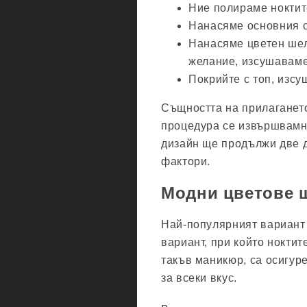
Ние полираме ноктит
Нанасяме основния с
Нанасяме цветен шел
желание, изсушаваме
Покрийте с топ, изсу
Същността на прилагането
процедура се извършвамно
дизайн ще продължи две д
фактори.
Модни цветове ш
Най-популярният вариант з
вариант, при който ноктит
такъв маникюр, са осигур
за всеки вкус.