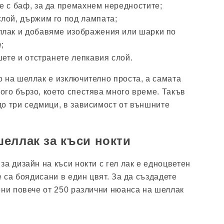
е с баф, за да премахнем нередностите;
лой, държим го под лампата;
лак и добавяме изображения или шарки по
;
шете и отстранете лепкавия слой.
 на шеллак е изключително проста, а самата
го бързо, което спестява много време. Такъв
о три седмици, в зависимост от външните
еллак за къси нокти
а дизайн на къси нокти с гел лак е едноцветен
е са боядисани в един цвят. За да създадете
ени повече от 250 различни нюанса на шеллак