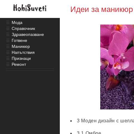
Идеи за маникюр 
☰
Мода
☰
Справочник
☰
Здравеопазване
☰
Готвене
☰
Маникюр
☰
Напътствия
☰
Признаци
☰
Ремонт
3 Моден дизайн с шелла
3.1 Омбре