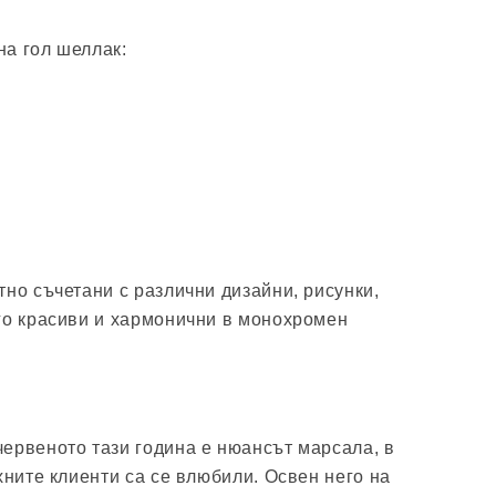
а гол шеллак:
тно съчетани с различни дизайни, рисунки,
го красиви и хармонични в монохромен
ервеното тази година е нюансът марсала, в
хните клиенти са се влюбили. Освен него на