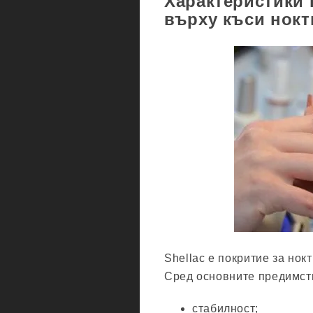
Характеристики н
върху къси нокт
Shellac е покритие за нокт
Сред основните предимств
стабилност;