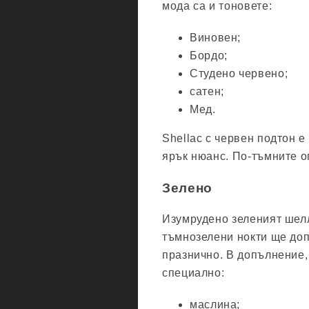
мода са и тоновете:
Виновен;
Бордо;
Студено червено;
сатен;
Мед.
Shellac с червен подтон е
ярък нюанс. По-тъмните о
Зелено
Изумрудено зеленият шелл
тъмнозелени нокти ще доп
празнично. В допълнение, 
специално:
маслина;