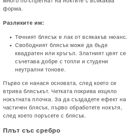
много по-спретнат на ноктите с всякаква
форма.
Разликите им:
Течният блясък е лак от всякакъв нюанс.
Свободният блясък може да бъде
квадратен или кръгъл. Златният цвят се
съчетава добре с топли и студени
неутрални тонове.
Първо се нанася основата, след което се
втрива блясъкът. Четката покрива изцяло
нокътната плочка. За да създадете ефект на
частичен блясък, първо обработете нокътя,
след което поръсете с блясък.
Плът със сребро