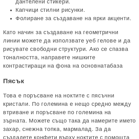
дантелени стикери.
Капчици стилни рисунки.
Фолиране за създаване на ярки акценти.
Като начин за създаване на геометрични
линии можете да използвате уеб гелове и да
рисувате свободни структури. Ако се спазва
тоналността, направете нишките
контрастиращи на фона на основнатабаза
Пясък
Това е поръсване на ноктите с пясъчни
кристали. По големина е нещо средно между
втриване и поръсване по големина на
зърната. Можете също така да намерите името
захар, снежна топка, мармалад. За да
създадете конфети върху ноктите с помощта