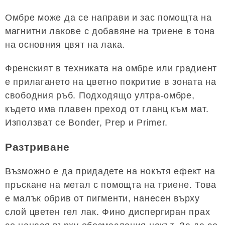
Омбре може да се направи и зас помощта на
магнитни лакове с добавяне на триене в тона
на основния цвят на лака.
Френският в техниката на омбре или градиент
е прилагането на цветно покритие в зоната на
свободния ръб. Подходящо ултра-омбре,
където има плавен преход от гланц към мат.
Използват се Bonder, Prep и Primer.
Разтриване
Възможно е да придадете на нокътя ефект на
пръскане на метал с помощта на триене. Това
е малък обрив от пигменти, нанесен върху
слой цветен гел лак. Фино диспергиран прах