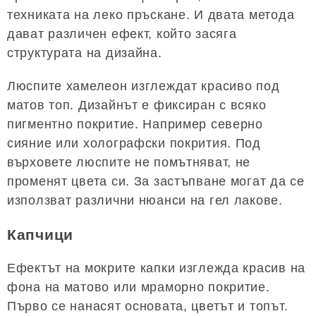
техниката на леко пръскане. И двата метода
дават различен ефект, който засяга
структурата на дизайна.
Люспите хамелеон изглеждат красиво под
матов топ. Дизайнът е фиксиран с всяко
пигментно покритие. Например северно
сияние или холографски покрития. Под
върховете люспите не помътняват, не
променят цвета си. За застъпване могат да се
използват различни нюанси на гел лакове.
Капчици
Ефектът на мокрите капки изглежда красив на
фона на матово или мраморно покритие.
Първо се нанасят основата, цветът и топът.