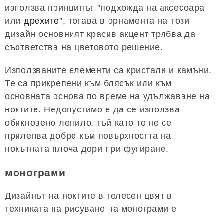
използва принципът "подхожда на аксесоара
или
дрехите
", тогава в орнамента на този
дизайн основният красив акцент трябва да
съответства на цветовото решение.
Използваните елементи са кристали и камъни.
Те са прикрепени към блясък или към
основната основа по време на удължаване на
ноктите. Недопустимо е да се използва
обикновено лепило, тъй като то не се
прилепва добре към повърхността на
нокътната плоча дори при фугиране.
монограми
Дизайнът на ноктите в телесен цвят в
техниката на рисуване на монограми е