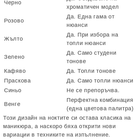
Черно
хроматичен модел
Да. Една гама от
Розово
нюанси
Да. При избора на
Жълто
топли нюанси
Да. Само студени
Зелено
тонове
Кафяво
Да. Топли тонове
Праскова
Да. Само топли нюанси
Синьо
Не се препоръчва.
Перфектна комбинация
Венге
(една цветова палитра)
Този дизайн на ноктите си остава класика на
маникюра, а наскоро бяха открити нови
вариации в техниките на изпълнение.