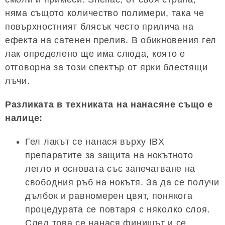
няма същото количество полимери, така че
повърхностният блясък често прилича на
ефекта на сатенен прелив. В обикновения гел
лак определено ще има слюда, която е
отговорна за този спектър от ярки блестящи
лъчи.
Разликата в техниката на нанасяне също е
налице:
Гел лакът се нанася върху IBX
препаратите за защита на нокътното
легло и основата със запечатване на
свободния ръб на нокътя. За да се получи
дълбок и равномерен цвят, понякога
процедурата се повтаря с няколко слоя.
След това се нанася финишът и се