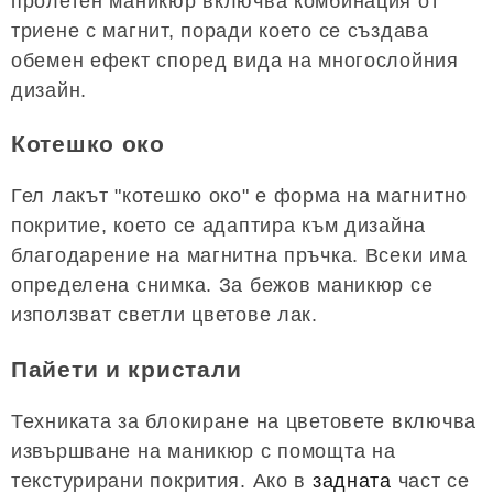
пролетен маникюр включва комбинация от
триене с магнит, поради което се създава
обемен ефект според вида на многослойния
дизайн.
Котешко око
Гел лакът "котешко око" е форма на магнитно
покритие, което се адаптира към дизайна
благодарение на магнитна пръчка. Всеки има
определена снимка. За бежов маникюр се
използват светли цветове лак.
Пайети и кристали
Техниката за блокиране на цветовете включва
извършване на маникюр с помощта на
текстурирани покрития. Ако в
задната
част се