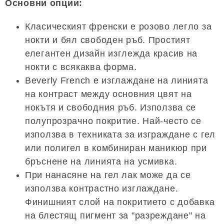
Основни опции:
Класическият френски е розово легло за
нокти и бял свободен ръб. Простият
елегантен дизайн изглежда красив на
нокти с всякаква форма.
Beverly French е изглаждане на линията
на контраст между основния цвят на
нокътя и свободния ръб. Използва се
полупрозрачно покритие. Най-често се
използва в техниката за изграждане с гел
или полигел в комбиниран маникюр при
бръснене на линията на усмивка.
При нанасяне на гел лак може да се
използва контрастно изглаждане.
Финишният слой на покритието с добавка
на блестящ пигмент за "разреждане" на