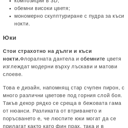
композиции в 3D;
обемни високи цветя;
мономерно скулптуриране с пудра за къси
нокти.
Юки
Стои страхотно на дълги и къси
нокти.
Флоралната дантела и
обемните
цветя
изглеждат модерни върху лъскави и матови
слоеве.
Това е дизайн, напомнящ стар счупен пирон, с
много различни цветове под горния слой боя.
Такъв декор рядко се среща в бежовата гама
от нюанси. Разликата от втриването и
поръсването е, че люспите юки могат да се
прилагат както като фин прах, така и в