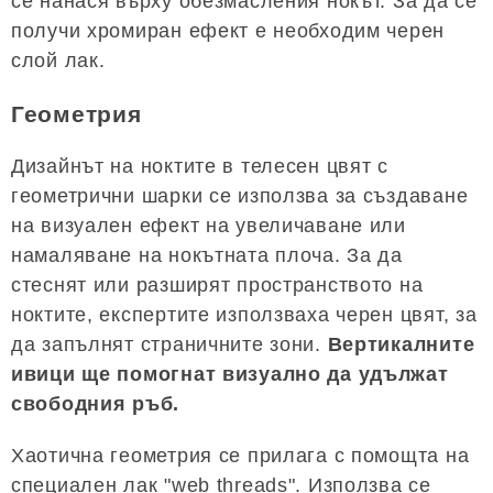
се нанася върху обезмасления нокът. За да се
получи хромиран ефект е необходим черен
слой лак.
Геометрия
Дизайнът на ноктите в телесен цвят с
геометрични шарки се използва за създаване
на визуален ефект на увеличаване или
намаляване на нокътната плоча. За да
стеснят или разширят пространството на
ноктите, експертите използваха черен цвят, за
да запълнят страничните зони.
Вертикалните
ивици ще помогнат визуално да удължат
свободния ръб.
Хаотична геометрия се прилага с помощта на
специален лак "web threads". Използва се