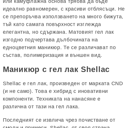
или камуфлажна основа трябва да бъде
идеално равномерен, с красиви отблясъци. Не
се препоръчва използването на много бижута,
тъй като самата повърхност изглежда
елегантна, но сдържана. Матовият гел лак
изгодно подчертава дълбочината на
едноцветния маникюр. Те се различават по
състав, полимеризация и външен вид.
Маникюр с гел лак Shellac
Shellac е гел лак, произведен от марката CND
(и не само). Това е хибрид с иновативни
компоненти. Техниката на нанасяне е
различна от тази на гел лака.
Последният се извлича чрез почистване от
смоли и примеси. Shellac, от своя страна,