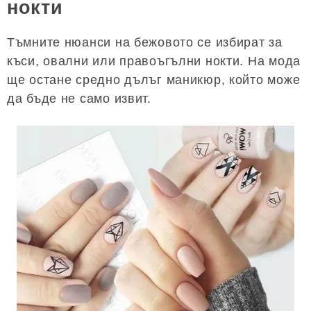
нокти
Тъмните нюанси на бежовото се избират за
къси, овални или правоъгълни нокти. На мода
ще остане средно дълъг маникюр, който може
да бъде не само извит.