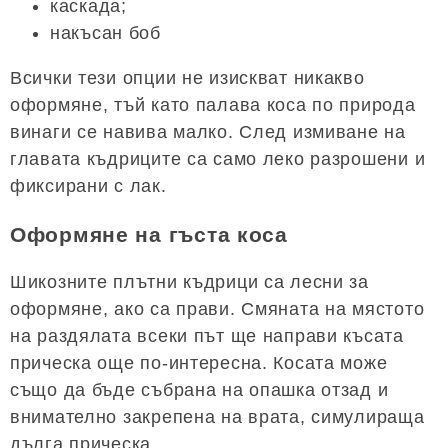
каскада;
накъсан боб
Всички тези опции не изискват никакво
оформяне, тъй като палава коса по природа
винаги се навива малко. След измиване на
главата къдриците са само леко разрошени и
фиксирани с лак.
Оформяне на гъста коса
Шикозните плътни къдрици са лесни за
оформяне, ако са прави. Смяната на мястото
на раздялата всеки път ще направи късата
прическа още по-интересна. Косата може
също да бъде събрана на опашка отзад и
внимателно закрепена на врата, симулираща
дълга прическа.