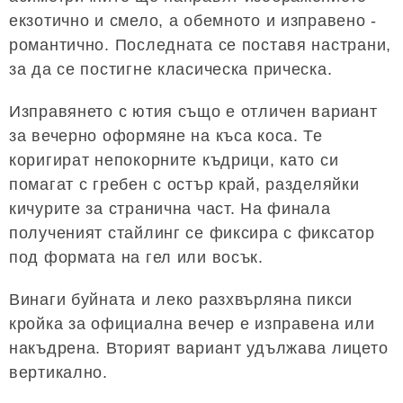
екзотично и смело, а обемното и изправено -
романтично. Последната се поставя настрани,
за да се постигне класическа прическа.
Изправянето с ютия също е отличен вариант
за вечерно оформяне на къса коса. Те
коригират непокорните къдрици, като си
помагат с гребен с остър край, разделяйки
кичурите за странична част. На финала
полученият стайлинг се фиксира с фиксатор
под формата на гел или восък.
Винаги буйната и леко разхвърляна пикси
кройка за официална вечер е изправена или
накъдрена. Вторият вариант удължава лицето
вертикално.