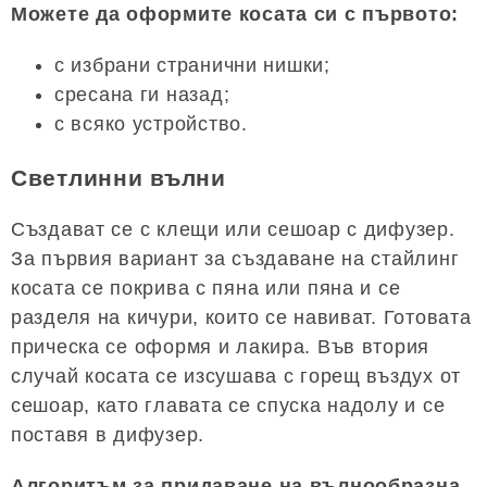
Можете да оформите косата си с първото:
с избрани странични нишки;
сресана ги назад;
с всяко устройство.
Светлинни вълни
Създават се с клещи или сешоар с дифузер.
За първия вариант за създаване на стайлинг
косата се покрива с пяна или пяна и се
разделя на кичури, които се навиват. Готовата
прическа се оформя и лакира. Във втория
случай косата се изсушава с горещ въздух от
сешоар, като главата се спуска надолу и се
поставя в дифузер.
Алгоритъм за придаване на вълнообразна