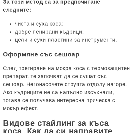
За този метод са за предпочитане
следните:
чиста и суха коса;
добре пенирани къдрици;
цели и сухи пластини за инструменти.
Оформяне със сешоар
След третиране на мокра коса с термозащитен
препарат, те започват да се сушат със
сешоар. Негонасочете струята отдолу нагоре.
Ако къдриците не са напълно изсъхнали,
тогава се получава интересна прическа с
мокър ефект.
Видове стайлинг за къса
коса. Как да си направите