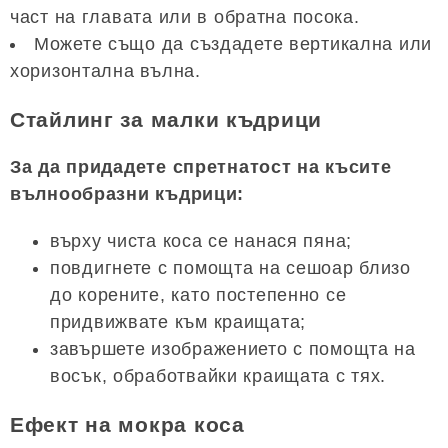
част на главата или в обратна посока.
Можете също да създадете вертикална или
хоризонтална вълна.
Стайлинг за малки къдрици
За да придадете спретнатост на късите
вълнообразни къдрици:
върху чиста коса се нанася пяна;
повдигнете с помощта на сешоар близо
до корените, като постепенно се
придвижвате към краищата;
завършете изображението с помощта на
восък, обработвайки краищата с тях.
Ефект на мокра коса