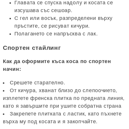
Главата се спуска надолу и косата се
изсушава със сешоар.
С гел или восък, разпределени върху
пръстите, се рисуват кичури.
Полагането се напръсква с лак.
Спортен стайлинг
Как да оформите къса коса по спортен
начин:
Срешете старателно.
От кичура, хванат близо до слепоочието,
изплетете френска плитка по предната линия,
като я завършите при ушите собратна страна
Закрепете плитката с ластик, като пъхнете
върха му под косата и я закопчайте.