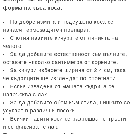
форма на къса коса:
На добре измита и подсушена коса се
нанася термозащитен препарат.
С ютия навийте кичурите от линията на
челото.
За да добавите естественост към вълните,
оставете няколко сантиметра от корените.
За кичури изберете ширина от 2-4 см, така
че къдриците ще изглеждат по-спретнати.
Всяка извадена от машата къдрица се
напръсква с лак.
За да добавите обем към стила, нишките се
усукват в различни посоки.
Всички навити коси се разрошват с пръсти
и се фиксират с лак.