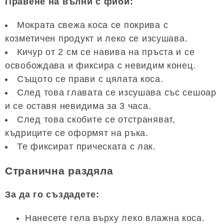
Правене на вълни с фиби:
Мократа свежа коса се покрива с
козметичен продукт и леко се изсушава.
Кичур от 2 см се навива на пръста и се
освобождава и фиксира с невидим конец.
Същото се прави с цялата коса.
След това главата се изсушава със сешоар
и се оставя невидима за 3 часа.
След това скобите се отстраняват,
къдриците се оформят на ръка.
Те фиксират прическата с лак.
Странична раздяла
За да го създадете:
Нанесете гела върху леко влажна коса.