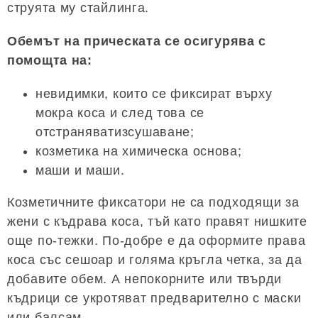
струята му стайлинга.
Обемът на прическата се осигурява с
помощта на:
невидимки, които се фиксират върху
мокра коса и след това се
отстраняватизсушаване;
козметика на химическа основа;
маши и маши.
Козметичните фиксатори не са подходящи за
жени с къдрава коса, тъй като правят нишките
още по-тежки. По-добре е да оформите права
коса със сешоар и голяма кръгла четка, за да
добавите обем. А непокорните или твърди
къдрици се укротяват предварително с маски
или балсам.