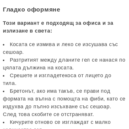
Гладко оформяне
Този вариант е подходящ за офиса и за
излизане в света:
Косата се измива и леко се изсушава със
сешоар.
Разтритият между дланите гел се нанася по
цялата дължина на косата.
Срешете и изгладетекоса от лицето до
тила.
Бретонът, ако има такъв, се прави под
формата на вълна с помощта на фиби, като се
издухва до пълно изсъхване със сешоар.
След това скобите се отстраняват.
Кичурите отново се изглаждат с малко