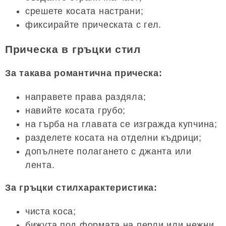
срешете косата настрани;
фиксирайте прическата с гел.
Прическа в гръцки стил
За такава романтична прическа:
направете права раздяла;
навийте косата грубо;
на гърба на главата се изгражда купчина;
разделете косата на отделни къдрици;
допълнете полагането с джанта или
лента.
За гръцки стилхарактеристика:
чиста коса;
бижута под формата на перли или нежни