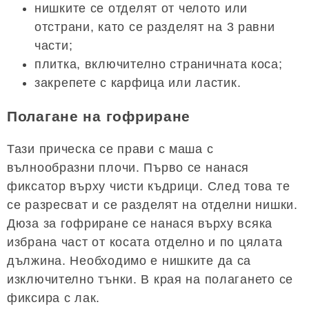
нишките се отделят от челото или
отстрани, като се разделят на 3 равни
части;
плитка, включително страничната коса;
закрепете с карфица или ластик.
Полагане на гофриране
Тази прическа се прави с маша с
вълнообразни плочи. Първо се нанася
фиксатор върху чисти къдрици. След това те
се разресват и се разделят на отделни нишки.
Дюза за гофриране се нанася върху всяка
избрана част от косата отделно и по цялата
дължина. Необходимо е нишките да са
изключително тънки. В края на полагането се
фиксира с лак.