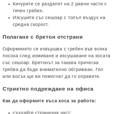
Кичурите се разделят на 2 равни части с
течен гребен.
Изсушете със сешоар с топъл въздух на
средна скорост.
Полагане с бретон отстрани
Оформянето се извършва с гребен във всяка
посока след измиване и изсушаване на косата
със сешоар. Бретонът за такава прическа
трябва да бъде внимателно обгрижван. Гел
или восък ще ви помогнат да го оправите.
Стриктно подреждане на офиса
Как да оформите къса коса за работа:
създайте странична част;