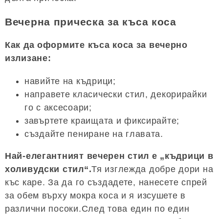
Вечерна прическа за къса коса
Как да оформите къса коса за вечерно
излизане:
навийте на къдрици;
направете класически стил, декорирайки
го с аксесоари;
завъртете краищата и фиксирайте;
създайте пениране на главата.
Най-елегантният вечерен стил е „къдрици в
холивудски стил“.
Тя изглежда добре дори на
къс каре. За да го създадете, нанесете спрей
за обем върху мокра коса и я изсушете в
различни посоки.След това един по един