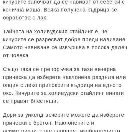
кичурите започват да се навиват от себе си с
конична маша. Всяка получена къдрица се
обработва с лак.
Тайната на холивудския стайлинг е, че
кичурите се разресват добре преди навиване.
Самото навиване се извършва в посока далеч
от човека.
Също така се препоръчва за тази вечерна
прическа да изберете наклонена раздяла или
опция с леко припокрити къдрици на едното
око. Кичурите за холивудски стайлинг винаги
се правят блестящи.
Дори за уикенд вечерите можете да изберете
прически с бретон. Наклонените и
асиметричните ще направят изображението