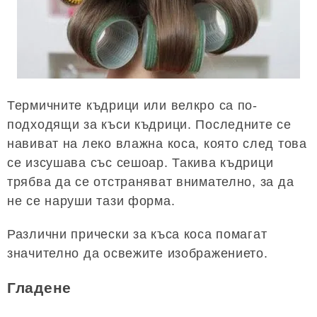
Термичните къдрици или велкро са по-
подходящи за къси къдрици. Последните се
навиват на леко влажна коса, която след това
се изсушава със сешоар. Такива къдрици
трябва да се отстраняват внимателно, за да
не се наруши тази форма.
Различни прически за къса коса помагат
значително да освежите изображението.
Гладене