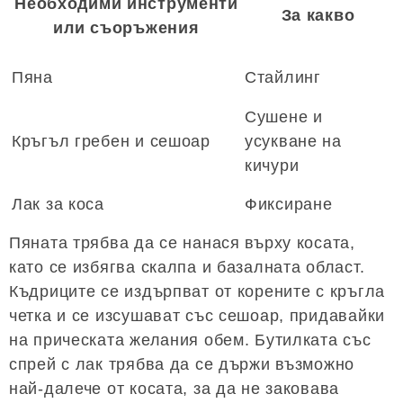
Необходими инструменти
За какво
или съоръжения
Пяна
Стайлинг
Сушене и
Кръгъл гребен и сешоар
усукване на
кичури
Лак за коса
Фиксиране
Пяната трябва да се нанася върху косата,
като се избягва скалпа и базалната област.
Къдриците се издърпват от корените с кръгла
четка и се изсушават със сешоар, придавайки
на прическата желания обем. Бутилката със
спрей с лак трябва да се държи възможно
най-далече от косата, за да не заковава