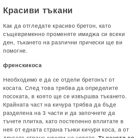
Красиви тъкани
Как да отгледате красиво бретон, като
същевременно променяте имиджа си всеки
ден, тъкането на различни прически ще ви
помогне.
френскикоса
Необходимо е да се отдели бретонът от
косата. След това трябва да определите
посоката, в която ще се извършва тъкането.
Крайната част на кичура трябва да бъде
разделена на 3 части и да започнете да
тъчете плитка, като постепенно вплитате в
нея от едната страна тънки кичури коса, а от
другата страна кичури на челото.
Тъкането се