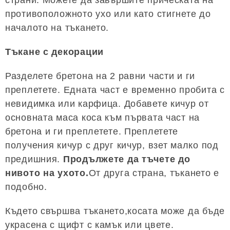
противоположното ухо или като стигнете до
началото на тъкането.
Тъкане с декорации
Разделете бретона на 2 равни части и ги
преплетете. Едната част е временно пробита с
невидимка или карфица. Добавете кичур от
основната маса коса към първата част на
бретона и ги преплетете. Преплетете
получения кичур с друг кичур, взет малко под
предишния.
Продължете да тъчете до
нивото на ухото.
От друга страна, тъкането е
подобно.
Където свършва тъкането,косата може да бъде
украсена с щифт с камък или цвете.