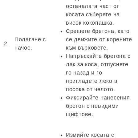
останалата част от
косата съберете на
висок кокопашка.
Срешете бретона, като
Полагане с
се движите от корените
2.
начос.
към върховете.
Напръскайте бретона с
лак за коса, отпуснете
го назад и го
пригладете леко в
посока от челото.
Фиксирайте нанесения
бретон с невидими
щифтове.
Измийте косата с