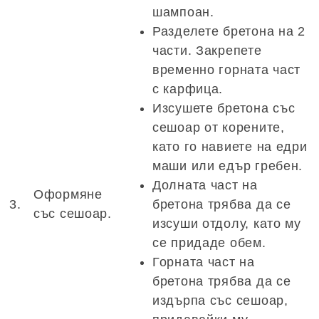
шампоан.
Разделете бретона на 2
части. Закрепете
временно горната част
с карфица.
Изсушете бретона със
сешоар от корените,
като го навиете на едри
маши или едър гребен.
Долната част на
Оформяне
3.
бретона трябва да се
със сешоар.
изсуши отдолу, като му
се придаде обем.
Горната част на
бретона трябва да се
издърпа със сешоар,