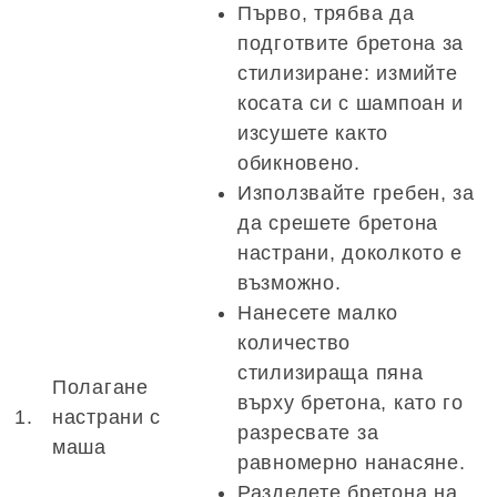
Първо, трябва да
подготвите бретона за
стилизиране: измийте
косата си с шампоан и
изсушете както
обикновено.
Използвайте гребен, за
да срешете бретона
настрани, доколкото е
възможно.
Нанесете малко
количество
стилизираща пяна
Полагане
върху бретона, като го
1.
настрани с
разресвате за
маша
равномерно нанасяне.
Разделете бретона на