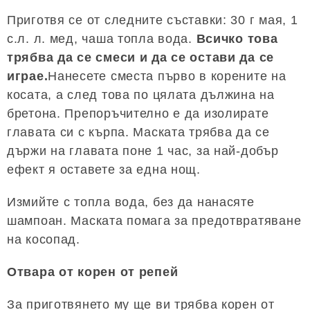
Приготвя се от следните съставки: 30 г мая, 1
с.л. л. мед, чаша топла вода.
Всичко това
трябва да се смеси и да се остави да се
играе.
Нанесете сместа първо в корените на
косата, а след това по цялата дължина на
бретона. Препоръчително е да изолирате
главата си с кърпа. Маската трябва да се
държи на главата поне 1 час, за най-добър
ефект я оставете за една нощ.
Измийте с топла вода, без да нанасяте
шампоан. Маската помага за предотвратяване
на косопад.
Отвара от корен от репей
За приготвянето му ще ви трябва корен от