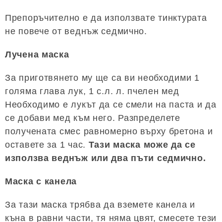
Препоръчително е да използвате тинктурата
не повече от веднъж седмично.
Лучена маска
За приготвянето му ще са ви необходими 1
голяма глава лук, 1 с.л. л. пчелен мед
Необходимо е лукът да се смели на паста и да
се добави мед към него. Разпределете
получената смес равномерно върху бретона и
оставете за 1 час.
Тази маска може да се
използва веднъж или два пъти седмично.
Маска с канела
За тази маска трябва да вземете канела и
къна в равни части, тя няма цвят, смесете тези