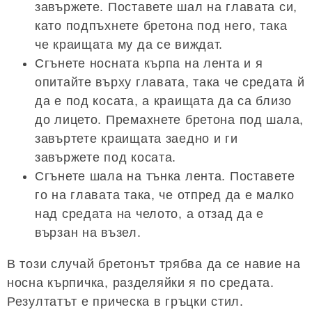
завържете. Поставете шал на главата си,
като подпъхнете бретона под него, така
че краищата му да се виждат.
Сгънете носната кърпа на лента и я
опитайте върху главата, така че средата й
да е под косата, а краищата да са близо
до лицето. Премахнете бретона под шала,
завъртете краищата заедно и ги
завържете под косата.
Сгънете шала на тънка лента. Поставете
го на главата така, че отпред да е малко
над средата на челото, а отзад да е
вързан на възел.
В този случай бретонът трябва да се навие на
носна кърпичка, разделяйки я по средата.
Резултатът е прическа в гръцки стил.