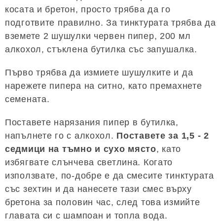
косата и бретон, просто трябва да го
подготвите правилно. За тинктурата трябва да
вземете 2 шушулки червен пипер, 200 мл
алкохол, стъклена бутилка със запушалка.
Първо трябва да измиете шушулките и да
нарежете пипера на ситно, като премахнете
семената.
Поставете нарязания пипер в бутилка,
напълнете го с алкохол.
Поставете за 1,5 - 2
седмици на тъмно и сухо място
, като
избягвате слънчева светлина. Когато
използвате, по-добре е да смесите тинктурата
със зехтин и да нанесете тази смес върху
бретона за половин час, след това измийте
главата си с шампоан и топла вода.