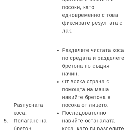
посоки, като
едновременно с това
фиксирате резултата с
лак.
Разделете чистата коса
по средата и разделете
бретона по същия
начин.
От всяка страна с
помощта на маша
навийте бретона в
Разпусната
посока от лицето.
коса.
Последователно
5.
Полагане на
навийте останалата
бретон
коса, като ги разделите