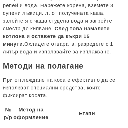
репей и вода. Нарежете корена, вземете 3
супени лъжици. л. от получената каша,
залейте я с чаша студена вода и загрейте
сместа до кипване.
След това намалете
котлона и оставете да къкри 15
минути.
Охладете отварата, разредете с 1
литър вода и използвайте за изплакване.
Методи на полагане
При отглеждане на коса е ефективно да се
използват специални средства, които
фиксират косата.
№
Метод на
Етапи
p/p
оформление