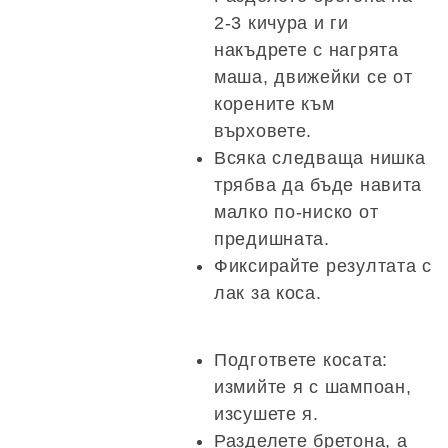
2-3 кичура и ги
накъдрете с нагрята
маша, движейки се от
корените към
върховете.
Всяка следваща нишка
трябва да бъде навита
малко по-ниско от
предишната.
Фиксирайте резултата с
лак за коса.
Подгответе косата:
измийте я с шампоан,
изсушете я.
Разделете бретона, а