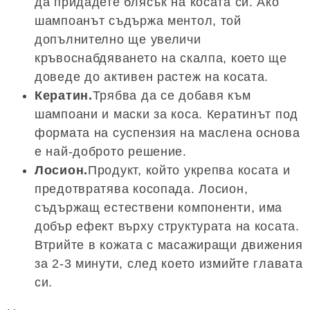
да придадете блясък на косата си. Ако
шампоанът съдържа ментол, той
допълнително ще увеличи
кръвоснабдяването на скалпа, което ще
доведе до активен растеж на косата.
Кератин.
Трябва да се добавя към
шампоани и маски за коса. Кератинът под
формата на суспензия на маслена основа
е най-доброто решение.
Лосион.
Продукт, който укрепва косата и
предотвратява косопада. Лосион,
съдържащ естествени компоненти, има
добър ефект върху структурата на косата.
Втрийте в кожата с масажиращи движения
за 2-3 минути, след което измийте главата
си.