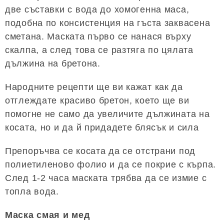
две съставки с вода до хомогенна маса,
подобна по консистенция на гъста заквасена
сметана. Маската първо се нанася върху
скалпа, а след това се разтяга по цялата
дължина на бретона.
Народните рецепти ще ви кажат как да
отглеждате красиво бретон, което ще ви
помогне не само да увеличите дължината на
косата, но и да й придадете блясък и сила
Препоръчва се косата да се отстрани под
полиетиленово фолио и да се покрие с кърпа.
След 1-2 часа маската трябва да се измие с
топла вода.
Маска смая и мед