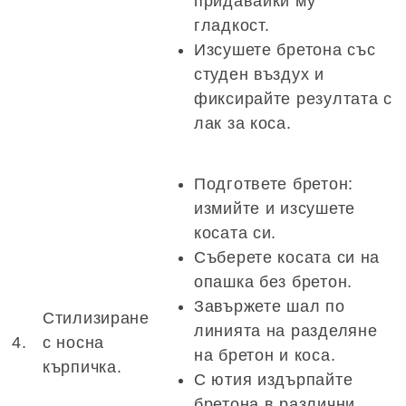
придавайки му
гладкост.
Изсушете бретона със
студен въздух и
фиксирайте резултата с
лак за коса.
Подгответе бретон:
измийте и изсушете
косата си.
Съберете косата си на
опашка без бретон.
Завържете шал по
Стилизиране
линията на разделяне
4.
с носна
на бретон и коса.
кърпичка.
С ютия издърпайте
бретона в различни