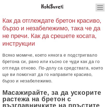
Как да отглеждате бретон красиво,
бързо и незабележимо, така че да
не пречи. Как да срешете косата,
инструкции
Всяко момиче, което някога е подстригвало
бретона си, рано или късно се чуди как да го
отгледа отново. По-долу са средствата, които
ще ви помогнат да го направите красиво,
бързо и незабележимо.
Масажирайте, за да ускорите
растежа на бретон с
възглавничките на пръстите