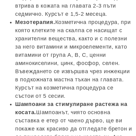
втрива в кожата на главата 2-3 пъти
седмично. Курсът е 1,5-2 месеца.
Мезотерапия.
Козметична процедура, при
която клетките на скалпа се насищат с
хранителни вещества, както и с полезни
за него витамини и микроелементи, като
витамини от група А, В, С, ценни
аминокиселини, цинк, фосфор, селен.
Въвеждането се извършва чрез инжекции
в подкожната мастна тъкан на главата.
Курсът на козметична процедура се
състои от 5 сесии.
Шампоани за стимулиране растежа на
косата.
Шампоанът, чиято основна
съставка е етер от чаено дърво, ще ви
покаже как красиво да отгледате бретон и