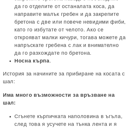
да го отделите от останалата коса, да
направите малък гребен и да закрепите
бретона с две или повече невидими фиби,
като го избутате от челото. Ако се
открояват малки кичури, тогава можете да
напръскате гребена с лак и внимателно
да го разхождате по бретона.
Носна кърпа
.
История за начините за прибиране на косата с
шал:
Има много възможности за връзване на
шал:
Сгънете кърпичката наполовина в ъгъла,
след това я усучете на тънка лента и я