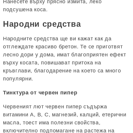
Нанесете върху прясно измита, леко
подсушена коса.
Народни средства
Народните средства ще ви кажат как да
отглеждате красиво бретон. Те се приготвят
лесно дори у дома, имат благоприятен ефект
върху косата, повишават притока на
кръвглави, благодарение на което са много
популярни.
Тинктура от червен пипер
Червеният лют червен пипер съдържа
витамини А, В, С, магнезий, калций, етерични
масла, тоест има полезни свойства,
включително подпомагане на растежа на