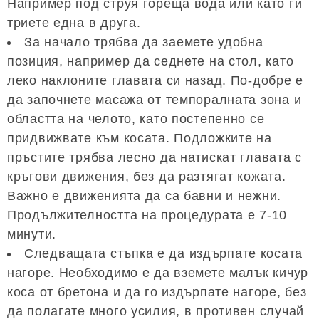
Например под струя гореща вода или като ги
триете една в друга.
За начало трябва да заемете удобна
позиция, например да седнете на стол, като
леко наклоните главата си назад. По-добре е
да започнете масажа от темпоралната зона и
областта на челото, като постепенно се
придвижвате към косата. Подложките на
пръстите трябва лесно да натискат главата с
кръгови движения, без да разтягат кожата.
Важно е движенията да са бавни и нежни.
Продължителността на процедурата е 7-10
минути.
Следващата стъпка е да издърпате косата
нагоре. Необходимо е да вземете малък кичур
коса от бретона и да го издърпате нагоре, без
да полагате много усилия, в противен случай