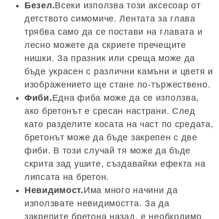
Безел.
Всеки използва този аксесоар от
детството симомиче. Лентата за глава
трябва само да се постави на главата и
лесно можете да скриете пречещите
нишки. За празник или среща може да
бъде украсен с различни камъни и цветя и
изображението ще стане по-тържествено.
Фиби.
Една фиба може да се използва,
ако бретонът е сресан настрани. След
като разделите косата на част по средата,
бретонът може да бъде закрепен с две
фиби. В този случай тя може да бъде
скрита зад ушите, създавайки ефекта на
липсата на бретон.
Невидимост.
Има много начини да
използвате невидимостта. За да
закрепите бретона назад, е необходимо