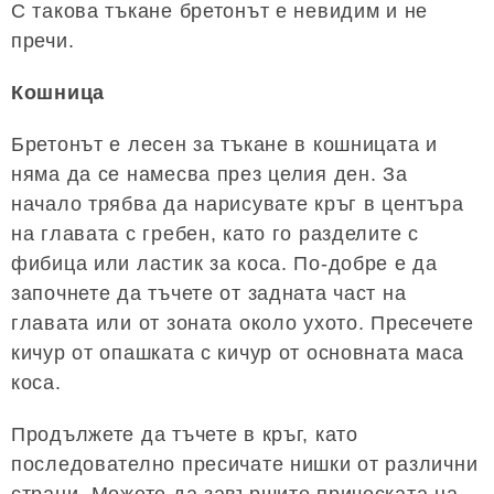
С такова тъкане бретонът е невидим и не
пречи.
Кошница
Бретонът е лесен за тъкане в кошницата и
няма да се намесва през целия ден. За
начало трябва да нарисувате кръг в центъра
на главата с гребен, като го разделите с
фибица или ластик за коса. По-добре е да
започнете да тъчете от задната част на
главата или от зоната около ухото. Пресечете
кичур от опашката с кичур от основната маса
коса.
Продължете да тъчете в кръг, като
последователно пресичате нишки от различни
страни. Можете да завършите прическата на