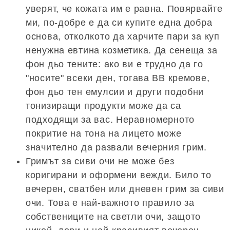
уверят, че кожата им е равна. Повярвайте
ми, по-добре е да си купите една добра
основа, отколкото да харчите пари за куп
ненужна евтина козметика. Да сенеща за
фон дьо тените: ако ви е трудно да го
"носите" всеки ден, тогава BB кремове,
фон дьо тен емулсии и други подобни
тонизиращи продукти може да са
подходящи за вас. Неравномерното
покритие на тона на лицето може
значително да развали вечерния грим.
Гримът за сиви очи не може без
коригирани и оформени вежди. Било то
вечерен, сватбен или дневен грим за сиви
очи. Това е най-важното правило за
собствениците на светли очи, защото