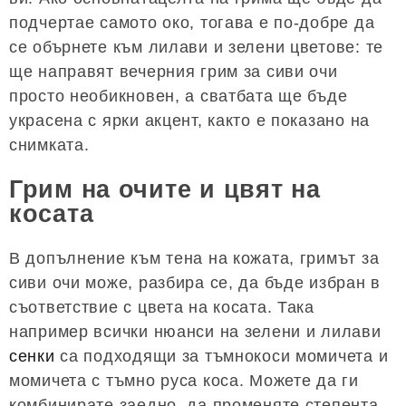
подчертае самото око, тогава е по-добре да
се обърнете към лилави и зелени цветове: те
ще направят вечерния грим за сиви очи
просто необикновен, а сватбата ще бъде
украсена с ярки акцент, както е показано на
снимката.
Грим на очите и цвят на
косата
В допълнение към тена на кожата, гримът за
сиви очи може, разбира се, да бъде избран в
съответствие с цвета на косата. Така
например всички нюанси на зелени и лилави
сенки
са подходящи за тъмнокоси момичета и
момичета с тъмно руса коса. Можете да ги
комбинирате заедно, да променяте степента