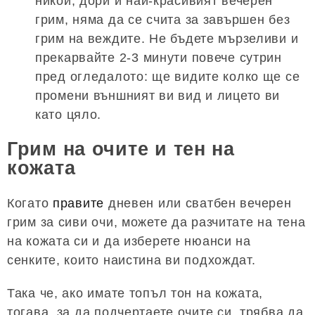
никой, дори и най-красивият вечерен
грим, няма да се счита за завършен без
грим на веждите. Не бъдете мързеливи и
прекарвайте 2-3 минути повече сутрин
пред огледалото: ще видите колко ще се
промени външният ви вид и лицето ви
като цяло.
Грим на очите и тен на
кожата
Когато
правите
дневен или сватбен вечерен
грим за сиви очи, можете да разчитате на тена
на кожата си и да изберете нюанси на
сенките, които наистина ви подхождат.
Така че, ако имате топъл тон на кожата,
тогава, за да подчертаете очите си, трябва да