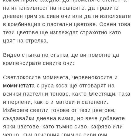
на интензивност на нюансите, да правите
дневен грим за сиви очи или да ги използвате
в комбинация с пастелни цветове. Освен това
тези цветове ще изглеждат страхотно като
цвят на стрелка.
Видео стъпка по стъпка ще ви помогне да
компенсирате сивите очи:
Светлокосите момичета, червенокосите и
момичетата
с руса коса ще отговарят на
всички пастелни тонове, както блестящи, така
и перлени, както и матови и сатенени.
Изберете светли тонове от тези цветове,
създавайки дневна визия, но вече добавете
ярки цветове, като тъмно сиво, кафяво или
черно, към вечерния грим за сиви очи.