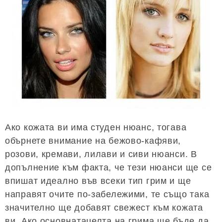
Ако кожата ви има студен нюанс, тогава
обърнете внимание на бежово-кафяви,
розови, кремави, лилави и сиви нюанси. В
допълнение към факта, че тези нюанси ще се
впишат идеално във всеки тип грим и ще
направят очите по-забележими, те също така
значително ще добавят свежест към кожата
ви. Ако основнатацелта на грима ще бъде да