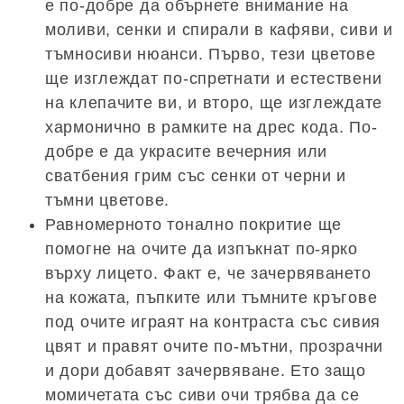
е по-добре да обърнете внимание на
моливи, сенки и спирали в кафяви, сиви и
тъмносиви нюанси. Първо, тези цветове
ще изглеждат по-спретнати и естествени
на клепачите ви, и второ, ще изглеждате
хармонично в рамките на дрес кода. По-
добре е да украсите вечерния или
сватбения грим със сенки от черни и
тъмни цветове.
Равномерното тонално покритие ще
помогне на очите да изпъкнат по-ярко
върху лицето. Факт е, че зачервяването
на кожата, пъпките или тъмните кръгове
под очите играят на контраста със сивия
цвят и правят очите по-мътни, прозрачни
и дори добавят зачервяване. Ето защо
момичетата със сиви очи трябва да се