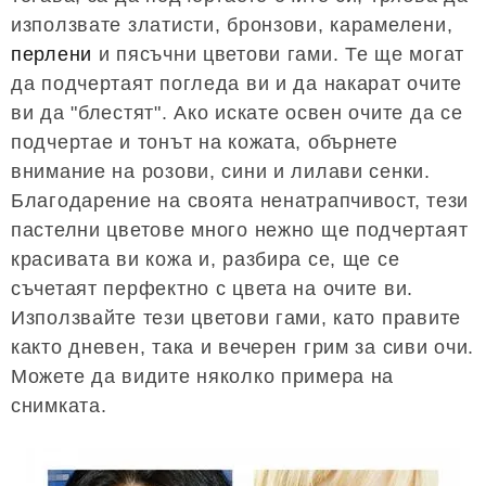
използвате златисти, бронзови, карамелени,
перлени
и пясъчни цветови гами. Те ще могат
да подчертаят погледа ви и да накарат очите
ви да "блестят". Ако искате освен очите да се
подчертае и тонът на кожата, обърнете
внимание на розови, сини и лилави сенки.
Благодарение на своята ненатрапчивост, тези
пастелни цветове много нежно ще подчертаят
красивата ви кожа и, разбира се, ще се
съчетаят перфектно с цвета на очите ви.
Използвайте тези цветови гами, като правите
както дневен, така и вечерен грим за сиви очи.
Можете да видите няколко примера на
снимката.