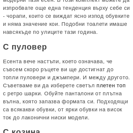
модерни тази есен. В този комплект можете да
изпробвате още една тенденция върху себе си
- чорапи, които се виждат ясно изпод обувките
и няма значение кои. Подобни тоалети имаше
навсякъде по улиците тази година.
С пуловер
Есента вече настъпи, което означава, че
съвсем скоро ръцете ви ще достигнат до
топли пуловери и джъмпери. И между другото.
Съветваме ви да изберете светъл
плетен топ
с ретро шарки. Обуйте панталони от плътна
вълна, която запазва формата си. Подходящи
са всякакви обувки, от ярки обувки на висок
ток до лаконични ниски модели.
С козина