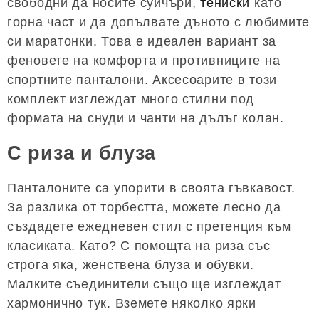
свободни да носите суичъри,
тениски
като
горна част и да допълвате дъното с любимите
си маратонки. Това е идеален вариант за
феновете на комфорта и противниците на
спортните панталони. Аксесоарите в този
комплект изглеждат много стилни под
формата на снуди и чанти на дълъг колан.
С риза и блуза
Панталоните са упорити в своята гъвкавост.
За разлика от торбестта, можете лесно да
създадете ежедневен стил с претенция към
класиката. Като? С помощта на риза със
строга яка, женствена блуза и обувки.
Малките съединители също ще изглеждат
хармонично тук. Вземете няколко ярки