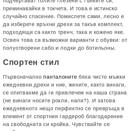
подчертават голите глезени с гънките си,
преминавайки в токчета. И това е истинско
случайно спасение. Помислете сами, лесно е
да изберете връхни дрехи за такъв комплект,
подходящи са както тренч, така и кожено яке.
Освен това са възможни варианти с обувки: от
полуотворени сабо и лодки до ботильоны.
Спортен стил
Първоначално
панталоните
бяха чисто мъжки
ежедневни дрехи и ние, жените, както винаги,
се опитвахме да ги привлечем на наша страна
(не винаги носите рокли, нали?). И затова
ежедневното нещо перфектно се превръща в
елемент от спортния гардероб благодарение
на свободната си кройка. Чувствайте се