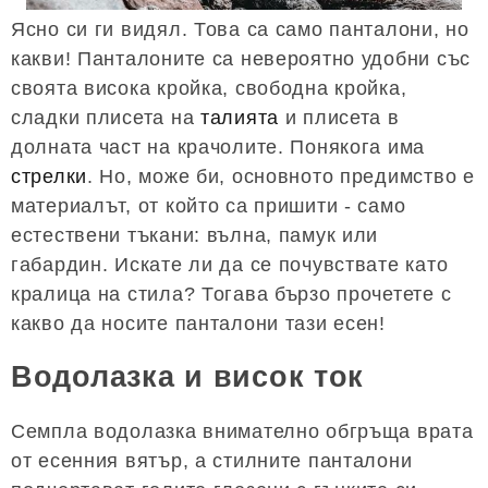
Ясно си ги видял. Това са само панталони, но
какви! Панталоните са невероятно удобни със
своята висока кройка, свободна кройка,
сладки плисета на
талията
и плисета в
долната част на крачолите. Понякога има
стрелки
. Но, може би, основното предимство е
материалът, от който са пришити - само
естествени тъкани: вълна, памук или
габардин. Искате ли да се почувствате като
кралица на стила? Тогава бързо прочетете с
какво да носите панталони тази есен!
Водолазка и висок ток
Семпла водолазка внимателно обгръща врата
от есенния вятър, а стилните панталони