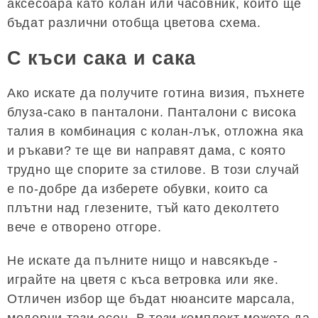
аксесоара като колан или часовник, които ще
бъдат различни отобща цветова схема.
С къси сака и сака
Ако искате да получите готина визия, пъхнете
блуза-сако в панталони. Панталони с висока
талия в комбинация с колан-лък, отложна яка
и ръкави? те ще ви направят дама, с която
трудно ще спорите за стилове. В този случай
е по-добре да изберете обувки, които са
плътни над глезените, тъй като деколтето
вече е отворено отгоре.
Не искате да пълните нищо и навсякъде -
играйте на цветя с къса ветровка или яке.
Отличен избор ще бъдат нюансите марсала,