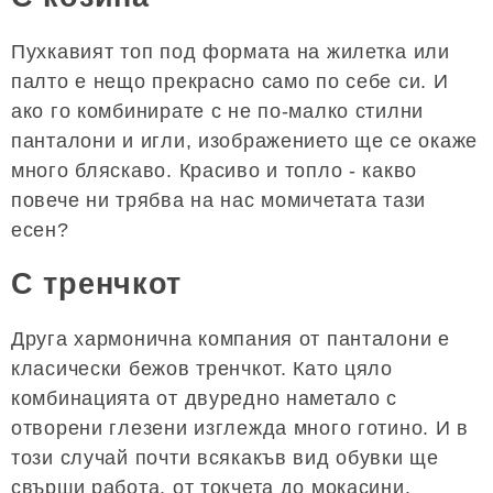
Пухкавият топ под формата на жилетка или
палто е нещо прекрасно само по себе си. И
ако го комбинирате с не по-малко стилни
панталони и игли, изображението ще се окаже
много бляскаво. Красиво и топло - какво
повече ни трябва на нас момичетата тази
есен?
С тренчкот
Друга хармонична компания от панталони е
класически бежов тренчкот. Като цяло
комбинацията от двуредно наметало с
отворени глезени изглежда много готино. И в
този случай почти всякакъв вид обувки ще
свърши работа, от токчета до мокасини.