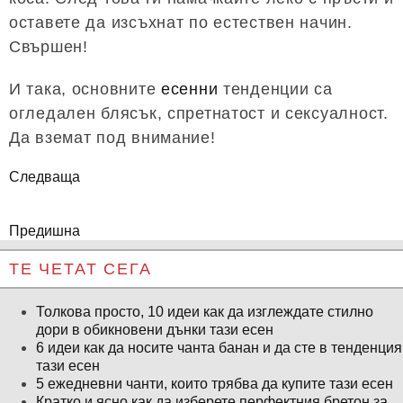
оставете да изсъхнат по естествен начин.
Свършен!
И така, основните
есенни
тенденции са
огледален блясък, спретнатост и сексуалност.
Да вземат под внимание!
Следваща
Предишна
ТЕ ЧЕТАТ СЕГА
Толкова просто, 10 идеи как да изглеждате стилно
дори в обикновени дънки тази есен
6 идеи как да носите чанта банан и да сте в тенденция
тази есен
5 ежедневни чанти, които трябва да купите тази есен
Кратко и ясно как да изберете перфектния бретон за