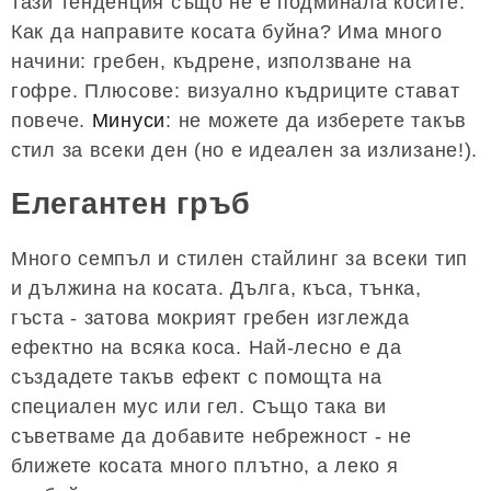
тази тенденция също не е подминала косите.
Как да направите косата буйна? Има много
начини: гребен, къдрене, използване на
гофре. Плюсове: визуално къдриците стават
повече.
Минуси
: не можете да изберете такъв
стил за всеки ден (но е идеален за излизане!).
Елегантен гръб
Много семпъл и стилен стайлинг за всеки тип
и дължина на косата. Дълга, къса, тънка,
гъста - затова мокрият гребен изглежда
ефектно на всяка коса. Най-лесно е да
създадете такъв ефект с помощта на
специален мус или гел. Също така ви
съветваме да добавите небрежност - не
ближете косата много плътно, а леко я