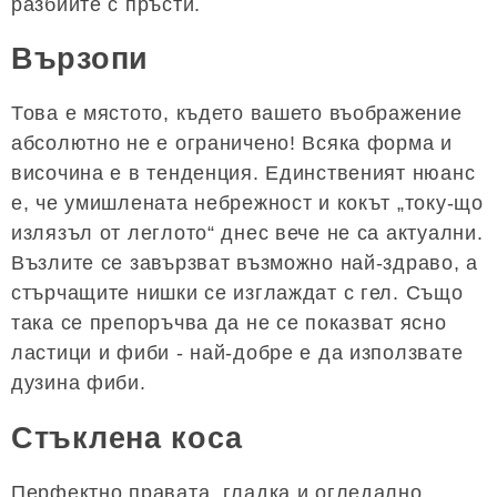
разбийте с пръсти.
Вързопи
Това е мястото, където вашето въображение
абсолютно не е ограничено! Всяка форма и
височина е в тенденция. Единственият нюанс
е, че умишлената небрежност и кокът „току-що
излязъл от леглото“ днес вече не са актуални.
Възлите се завързват възможно най-здраво, а
стърчащите нишки се изглаждат с гел. Също
така се препоръчва да не се показват ясно
ластици и фиби - най-добре е да използвате
дузина фиби.
Стъклена коса
Перфектно правата, гладка и огледално