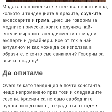
Модата на прическите е толкова непостоянна,
колкото и тенденциите в дрехите,
обувките
,
аксесоарите и
грима
. Днес ще говорим за
модните прически, които получиха най-
ентусиазираните аплодисменти от модни
експерти и дизайнери. Кое от тях е най-
актуално? И как може да се използва в
образите, с които сме свикнали? Говорим за
всичко по-долу!
Да опитаме
Oversize като тенденция е почти константа,
нещо непроменено през този и следващите
сезони. Красиви са не само свободните
пуловери и дънките, откраднати от
гадже
,