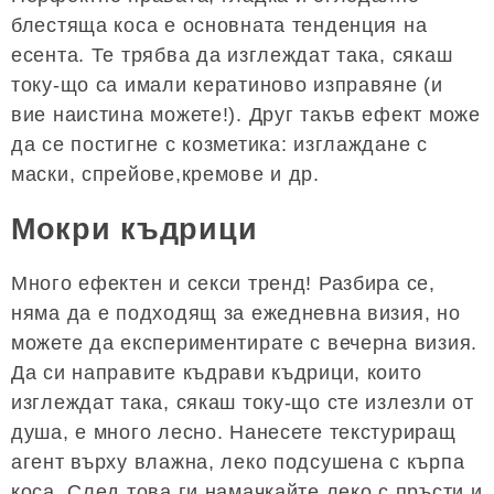
блестяща коса е основната тенденция на
есента. Те трябва да изглеждат така, сякаш
току-що са имали кератиново изправяне (и
вие наистина можете!). Друг такъв ефект може
да се постигне с козметика: изглаждане с
маски, спрейове,кремове и др.
Мокри къдрици
Много ефектен и секси тренд! Разбира се,
няма да е подходящ за ежедневна визия, но
можете да експериментирате с вечерна визия.
Да си направите къдрави къдрици, които
изглеждат така, сякаш току-що сте излезли от
душа, е много лесно. Нанесете текстуриращ
агент върху влажна, леко подсушена с кърпа
коса. След това ги намачкайте леко с пръсти и