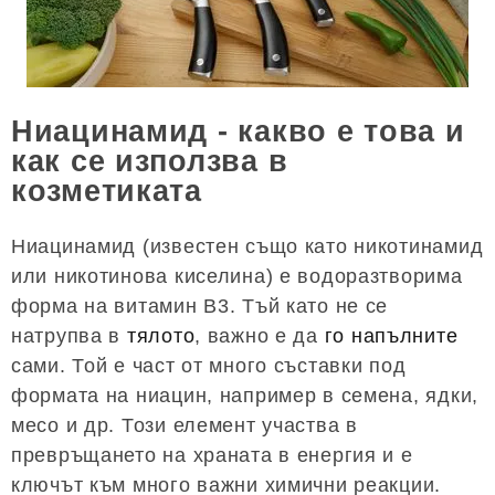
Ниацинамид - какво е това и
как се използва в
козметиката
Ниацинамид (известен също като никотинамид
или никотинова киселина) е водоразтворима
форма на витамин B3. Тъй като не се
натрупва в
тялото
, важно е да
го напълните
сами. Той е част от много съставки под
формата на ниацин, например в семена, ядки,
месо и др. Този елемент участва в
превръщането на храната в енергия и е
ключът към много важни химични реакции.