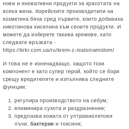
нови и иновативни продукти за красотата на
всяка жена. Корейските производители на
козметика бяха сред първите, които добавиха
никотинова киселина към своите продукти. И
можете да изберете такива кремове, като
следвате връзката -
https://krkr.com.ua/ru/krem-z-niatsinamidom/
И това не е изненадващо, защото този
компонент е като супер герой, който се бори
срещу вредителите и изпълнява следните
функции:
регулира производството на себум;
елиминира сухота и раздразнение;
предпазва кожата от ултравиолетови
лъчи,
бактерии
и токсини;