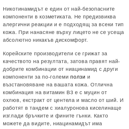
Никотинамидът е един от най-безопасните
компоненти в козметиката. Не предизвиква
алергични реакции и е подходящ за всеки тип
кожа. При нанасяне върху лицето не се усеща
абсолютно никакъв дискомфорт.
Корейските производители се грижат за
качеството на резултата, затова правят най-
добрите комбинации от ниацинамид с други
компоненти за по-големи
ползи
и
възстановяване на вашата кожа. Отлична
комбинация на витамин B3 е с муцин от
охлюв, екстракт от центела и масло от ший. И
работят в тандем с хиалуронова киселинаще
изглади бръчките и фините гънки. Както
можете да видите, ниацинамидът има