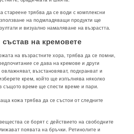
на стареене трябва да се води с комплексни
използване на подмладяващи продукти ще
зултати и визуално намаляване на възрастта.
 състав на кремовете
ожата на възрастните хора, трябва да се помни,
предпочитание се дава на кремове и други
, овлажняват, възстановяват, подхранват и
 изберете крем, който ще изпълнява няколко
в същото време ще спести време и пари.
аща кожа трябва да се състои от следните
вещества се борят с действието на свободните
лижават появата на бръчки. Ретинолите и