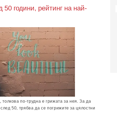
 50 години, рейтинг на най-
, толкова по-трудна е грижата за нея. За да
след 50, трябва да се погрижите за цялостни