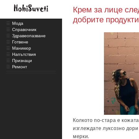
Крем за лице след
добрите продукти
☰
Мода
☰
Справочник
☰
Здравеопазване
☰
Готвене
☰
Маникюр
☰
Напътствия
☰
Признаци
☰
Ремонт
Колкото по-стара е кожата
изглеждате луксозно дори 
мерки.