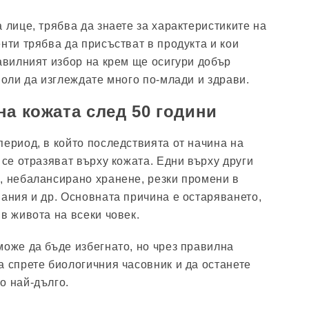
 лице, трябва да знаете за характеристиките на
нти трябва да присъстват в продукта и кои
равилният избор на крем ще осигури добър
воли да изглеждате много по-млади и здрави.
на кожата след 50 години
период, в който последствията от начина на
 се отразяват върху кожата. Едни върху други
, небалансирано хранене, резки промени в
вания и др. Основната причина е остаряването,
в живота на всеки човек.
може да бъде избегнато, но чрез правилна
а спрете биологичния часовник и да останете
о най-дълго.