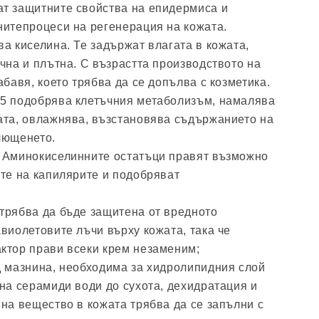
т защитните свойства на епидермиса и
нитепроцеси на регенерация на кожата.
а киселина. Те задържат влагата в кожата,
чна и плътна. С възрастта производството на
абавя, което трябва да се допълва с козметика.
5 подобрява клетъчния метаболизъм, намалява
ата, овлажнява, възстановява съдържанието на
лющенето.
 Аминокиселинните остатъци правят възможно
ите на капилярите и подобряват
трябва да бъде защитена от вредното
виолетовите лъчи върху кожата, така че
ктор прави всеки крем незаменим;
д мазнина, необходима за хидролипидния слой
на серамиди води до сухота, дехидратация и
на вещество в кожата трябва да се запълни с