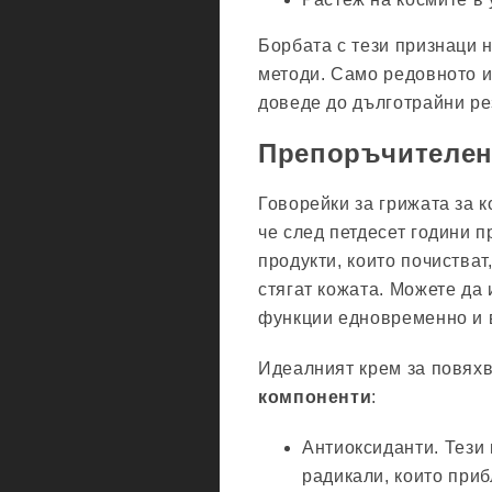
Борбата с тези признаци 
методи. Само редовното 
доведе до дълготрайни ре
Препоръчителен
Говорейки за грижата за к
че след петдесет години 
продукти, които почистват
стягат кожата. Можете да
функции едновременно и 
Идеалният крем за повяхв
компоненти
:
Антиоксиданти. Тези 
радикали, които приб