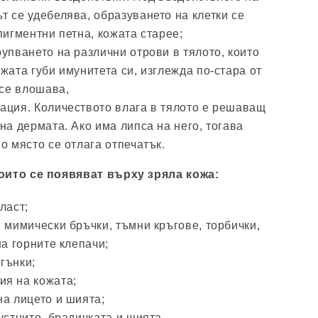
 се удебелява, образуването на клетки се
пигментни петна, кожата старее;
упването на различни отрови в тялото, които
жата губи имунитета си, изглежда по-стара от
 се влошава,
ация. Количеството влага в тялото е решаващ
на дермата. Ако има липса на него, тогава
о място се отлага отпечатък.
оито се появяват върху зряла кожа:
ласт;
 мимически бръчки, тъмни кръгове, торбички,
на горните клепачи;
гънки;
я на кожата;
на лицето и шията;
устните, брадичката и шията.