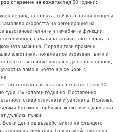
рзо стареене на кожата
след 50 години:
уден период за жената, тъй като важни процеси
. Намалява скоростта на регенерация на
се възстановителните и лечебните функции,
 киселинност, намалява количеството влага в
одкожната мазнина. Поради тези промени
алко еластични, появяват се изразени гънки и
то не е в състояние напълно да се възстанови,
 цялостна помощ, която ще се бори с
ене;
ството колаген и еластин в тялото. След 30
ло губи 1% колаген годишно. Постепенно
плътност, става отпусната и увиснала. Появява
видими бръчки и торбички около очите,клепачът
ват дълбоки гънки;
. Всеки ден под въздействието на слънцето
негативни въздействия. Под въздействието на