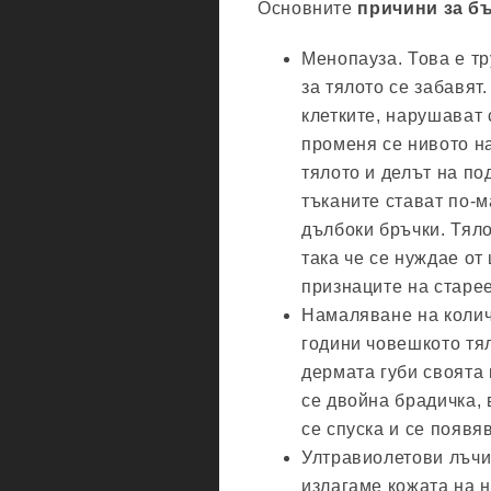
Основните
причини за бъ
Менопауза. Това е тр
за тялото се забавят
клетките, нарушават 
променя се нивото на
тялото и делът на п
тъканите стават по-м
дълбоки бръчки. Тяло
така че се нуждае от
признаците на старе
Намаляване на количе
години човешкото тя
дермата губи своята 
се двойна брадичка, 
се спуска и се появя
Ултравиолетови лъчи
излагаме кожата на 