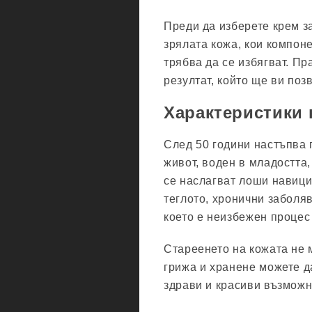
Преди да изберете крем за
зрялата кожа, кои компоне
трябва да се избягват. П
резултат, който ще ви поз
Характеристики 
След 50 години настъпва 
живот, воден в младостта,
се наслагват лоши навици
теглото, хронични заболя
което е неизбежен процес 
Стареенето на кожата не 
грижа и хранене можете д
здрави и красиви възможн