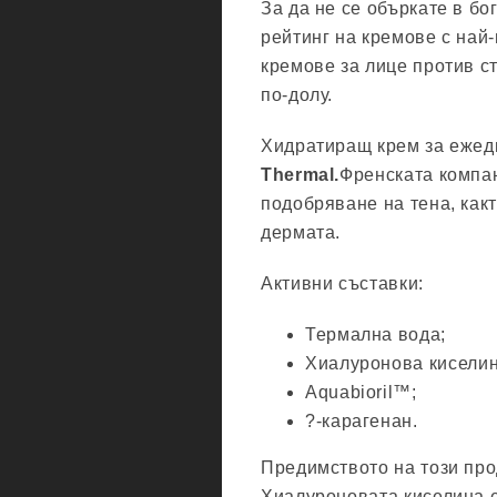
За да не се объркате в бо
рейтинг на кремове с най
кремове за лице против с
по-долу.
Хидратиращ крем за ежед
Thermal.
Френската компа
подобряване на тена, как
дермата.
Активни съставки:
Термална вода;
Хиалуронова киселин
Aquabioril™;
?-карагенан.
Предимството на този про
Хиалуроновата киселина е