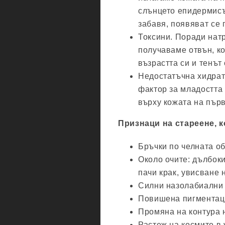
слънцето епидермисът
забавя, появяват се 
Токсини. Поради натр
получаваме отвън, ко
възрастта си и тенът
Недостатъчна хидрат
фактор за младостта 
върху кожата на първ
Признаци на стареене, к
Бръчки по челната об
Около очите: дълбоки
пачи крак, увисване 
Силни назолабиални 
Повишена пигментаци
Промяна на контура 
Растеж на космите в 