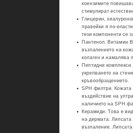
коензимите повишава
стимулират естестве
Глицерин, хиалуронов
правейки я по-еласти
тези компоненти се з
Пантенол. Витамин B
възпалението на кож
колаген и намалява 
Пептидни комплекси.
укрепването на стен
кръвообращението.
SPH филтри. Кожата 
въздействие на ултра
наличието на SPH фа
Керамиди. Това е ви
на дермата. Липсата 
възпаление. Липсата 