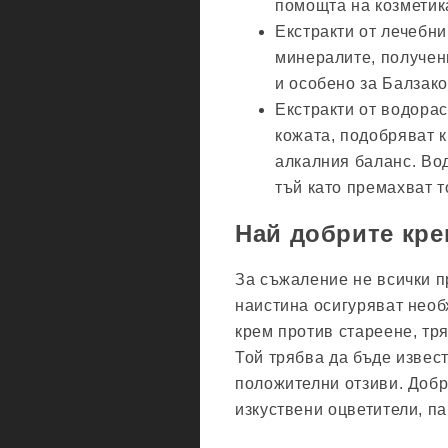
помощта на козметик
Екстракти от лечебни
минералите, получени
и особено за Балзако
Екстракти от водорас
кожата, подобряват 
алкалния баланс. Во
тъй като премахват т
Най добрите кре
За съжаление не всички п
наистина осигуряват необ
крем против стареене, тр
Той трябва да бъде извес
положителни отзиви. Добр
изкуствени оцветители, п