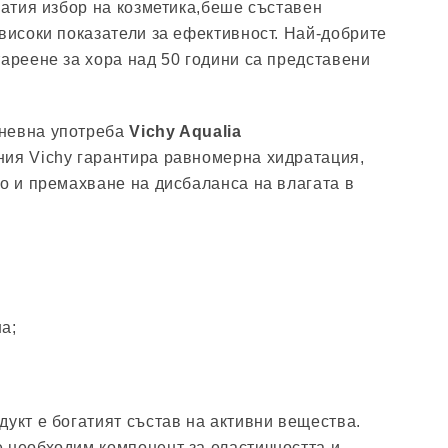
гатия избор на козметика,беше съставен
-високи показатели за ефективност. Най-добрите
тареене за хора над 50 години са представени
невна употреба
Vichy Aqualia
ния Vichy гарантира равномерна хидратация,
то и премахване на дисбаланса на влагата в
а;
дукт е богатият състав на активни вещества.
 необходим компонент за еластичността и