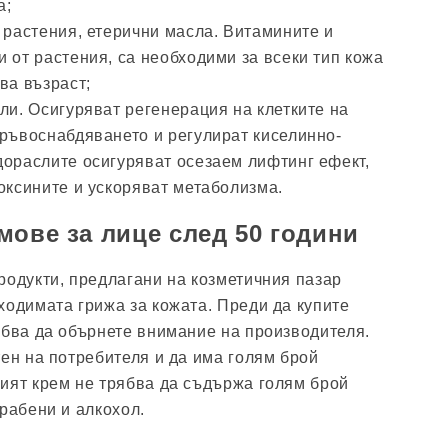
а;
 растения, етерични масла. Витамините и
 от растения, са необходими за всеки тип кожа
ва възраст;
ли. Осигуряват регенерация на клетките на
кръвоснабдяването и регулират киселинно-
дораслите осигуряват осезаем лифтинг ефект,
оксините и ускоряват метаболизма.
мове за лице след 50 години
родукти, предлагани на козметичния пазар
ходимата грижа за кожата. Преди да купите
ябва да обърнете внимание на производителя.
тен на потребителя и да има голям брой
ият крем не трябва да съдържа голям брой
арабени и алкохол.