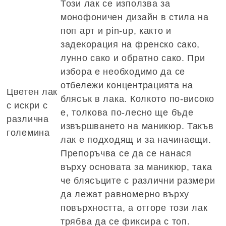
Този лак се използва за
монофоничен дизайн в стила на
поп арт и pin-up, както и
задекорация на френско сако,
лунно сако и обратно сако. При
избора е необходимо да се
отбележи концентрацията на
Цветен лак
блясък в лака. Колкото по-високо
с искри с
е, толкова по-лесно ще бъде
различна
извършването на маникюр. Такъв
големина
лак е подходящ и за начинаещи.
Препоръчва се да се нанася
върху основата за маникюр, така
че блясъците с различни размери
да лежат равномерно върху
повърхността, а отгоре този лак
трябва да се фиксира с топ.