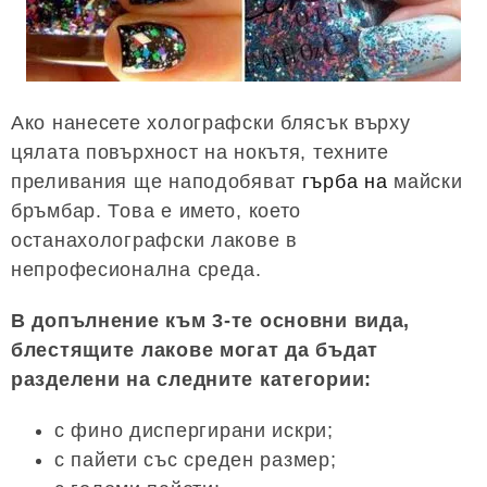
Ако нанесете холографски блясък върху
цялата повърхност на нокътя, техните
преливания ще наподобяват
гърба на
майски
бръмбар. Това е името, което
останахолографски лакове в
непрофесионална среда.
В допълнение към 3-те основни вида,
блестящите лакове могат да бъдат
разделени на следните категории:
с фино диспергирани искри;
с пайети със среден размер;