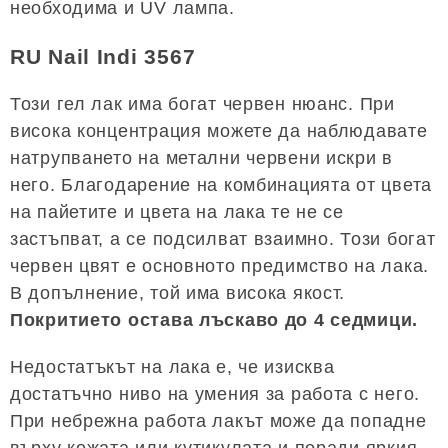
необходима и UV лампа.
RU Nail Indi 3567
Този гел лак има богат червен нюанс. При
висока концентрация можете да наблюдавате
натрупването на метални червени искри в
него. Благодарение на комбинацията от цвета
на пайетите и цвета на лака те не се
застъпват, а се подсилват взаимно. Този богат
червен цвят е основното предимство на лака.
В допълнение, той има висока якост.
Покритието остава лъскаво до 4 седмици.
Недостатъкът на лака е, че изисква
достатъчно ниво на умения за работа с него.
При небрежна работа лакът може да попадне