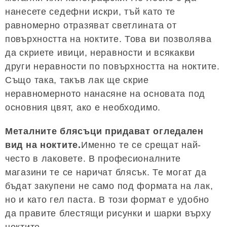
нанесете седефни искри, тъй като те
равномерно отразяват светлината от
повърхността на ноктите. Това ви позволява
да скриете ивици, неравности и всякакви
други неравности по повърхността на ноктите.
Също така, такъв лак ще скрие
неравномерното нанасяне на основата под
основния цвят, ако е необходимо.
Металните блясъци придават огледален
вид на ноктите.
Именно те се срещат най-
често в лаковете. В професионалните
магазини те се наричат ​​блясък. Те могат да
бъдат закупени не само под формата на лак,
но и като гел паста. В този формат е удобно
да правите блестящи рисунки и шарки върху