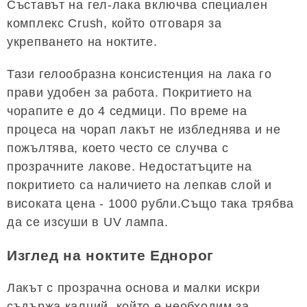
Съставът на гел-лака включва специален
комплекс Crush, който отговаря за
укрепването на ноктите.
Тази гелообразна консистенция на лака го
прави удобен за работа. Покритието на
чорапите е до 4 седмици. По време на
процеса на чорап лакът не избледнява и не
пожълтява, което често се случва с
прозрачните лакове. Недостатъците на
покритието са наличието на лепкав слой и
високата цена - 1000 рубли.Също така трябва
да се изсуши в UV лампа.
Изглед на ноктите Еднорог
Лакът с прозрачна основа и малки искри
съдържа калций, който е необходим за