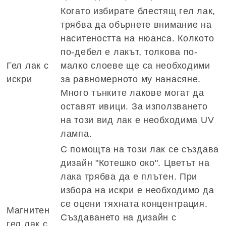
Когато избирате блестящ гел лак,
трябва да обърнете внимание на
наситеността на нюанса. Колкото
по-дебел е лакът, толкова по-
Гел лак с
малко слоеве ще са необходими
искри
за равномерното му нанасяне.
Много тънките лакове могат да
оставят ивици. За използването
на този вид лак е необходима UV
лампа.
С помощта на този лак се създава
дизайн "Котешко око". Цветът на
лака трябва да е плътен. При
избора на искри е необходимо да
се оцени тяхната концентрация.
Магнитен
Създаването на дизайн с
гел лак с