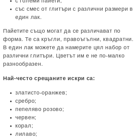
с големи пайети;
със смес от глитъри с различни размери в
един лак.
Пайетите също могат да се различават по
форма. Те са кръгли, правоъгълни, квадратни.
В един лак можете да намерите цял набор от
различни глитъри. Цветът им е не по-малко
разнообразен.
Най-често срещаните искри са:
златисто-оранжев;
сребро;
пепеляво розово;
червен;
корал;
лилаво;