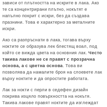
зависи от плътността на искрите в лака. Ако
те са концентрирани плътно, нокътят е
напълно покрит с искри, без да създава
празнини. Това е характерно за металните
искри.
Ако са разпръснати в лака, тогава върху
ноктите се образува лек блестящ воал, под
който се вижда цвета на основния лак.
Често
такива лакове не се правят с прозрачна
основа, а с цветна основа
. Това ви
позволява да намалите броя на слоевете лак
върху ноктите и да опростите работата.
Лак за нокти с перли в седефен дизайн
покрива изцяло повърхността на нокътя.
Такива лакове правят ноктите да изглеждат