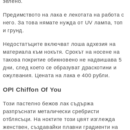
зелено.
Предимството на лака е лекотата на работа с
него. За това нямате нужда от UV лампа, топ
и грунд.
Недостатъците включват лоша адхезия на
материала към нокътя. Срокът на носене на
такова покритие обикновено не надвишава 5
дни, след което се образуват драскотини и
ожулвания. Цената на лака е 400 рубли.
OPI Chiffon Of You
Този пастелно бежов лак съдържа
разпръснати металически сребристи
отблясъци. На ноктите този цвят изглежда
женствен, създавайки плавни градиенти на