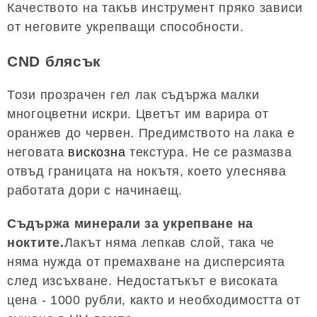
Качеството на такъв инструмент пряко зависи
от неговите укрепващи способности.
CND блясък
Този прозрачен гел лак съдържа малки
многоцветни искри. Цветът им варира от
оранжев до червен. Предимството на лака е
неговата
вискозна
текстура. Не се размазва
отвъд границата на нокътя, което улеснява
работата дори с начинаещ.
Съдържа минерали за укрепване на
ноктите.
Лакът няма лепкав слой, така че
няма нужда от премахване на дисперсията
след изсъхване. Недостатъкът е високата
цена - 1000 рубли, както и необходимостта от