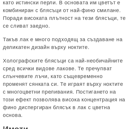
като истински перли. В основата им цветът е
комбиниран с блясъци от най-фино смилане.
Поради високата плътност на тези блясъци, те
се сливат заедно.
Такъв лак е много подходящ за създаване на
деликатен дизайн върху ноктите.
Холографските блясъци са най-необичайните
сред всички видове лакове. Те пречупват
слънчевите лъчи, като същевременно
променят сянката си. Те играят върху ноктите
с многоцветни преливания. Постигането на
този ефект позволява висока концентрация на
фино диспергиран блясък в лак с цветна
основа.