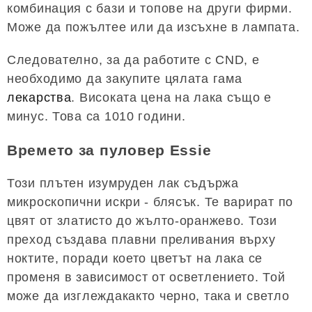
комбинация с бази и топове на други фирми.
Може да пожълтее или да изсъхне в лампата.
Следователно, за да работите с CND, е
необходимо да закупите цялата гама
лекарства
. Високата цена на лака също е
минус. Това са 1010 години.
Времето за пуловер Essie
Този плътен изумруден лак съдържа
микроскопични искри - блясък. Те варират по
цвят от златисто до жълто-оранжево. Този
преход създава плавни преливания върху
ноктите, поради което цветът на лака се
променя в зависимост от осветлението. Той
може да изглеждакакто черно, така и светло