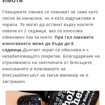
Имоти
Гланцовите лакове се показват не само като
лесни за нанасяне, но и като издръжливи в
чорапа. Те могат да останат върху ноктите
повече от 2 седмици, ако се използва
обикновен лак за нокти.
При гел лаковете
износването може да бъде до 6
седмици.
Дългият чорап се обяснява и с
незабелязващото покритие. Благодарение на
отразяването на светлината от блясъците,
износването и изчезването на
блясъкаблясъкът на такъв маникюр не е
застрашен.