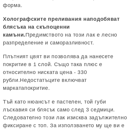
форма.
Холографските преливания наподобяват
блясъка на скъпоценни
камъни.
Предимството на този лак е лесно
разпределение и саморазливност.
Плътният цвят ви позволява да нанесете
покритие в 1 слой. Също така плюс е
относително ниската цена - 330
рубли.Недостатъците включват
маркатапокритие.
Тъй като нюансът е пастелен, той губи
лъскавия си блясък само след 3 седмици.
Следователно този лак изисква задължително
фиксиране с топ. За използването му ще ви е