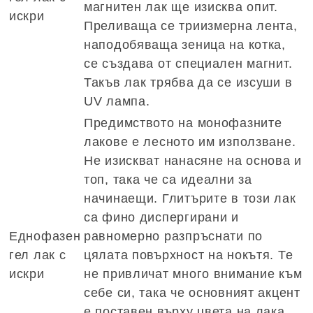
магнитен лак ще изисква опит.
искри
Преливаща се триизмерна лента,
наподобяваща зеница на котка,
се създава от специален магнит.
Такъв лак трябва да се изсуши в
UV лампа.
Предимството на монофазните
лакове е лесното им използване.
Не изискват нанасяне на основа и
топ, така че са идеални за
начинаещи. Глитърите в този лак
са фино диспергирани и
Еднофазен
равномерно разпръснати по
гел лак с
цялата повърхност на нокътя. Те
искри
не привличат много внимание към
себе си, така че основният акцент
е поставен върху цвета на лака.