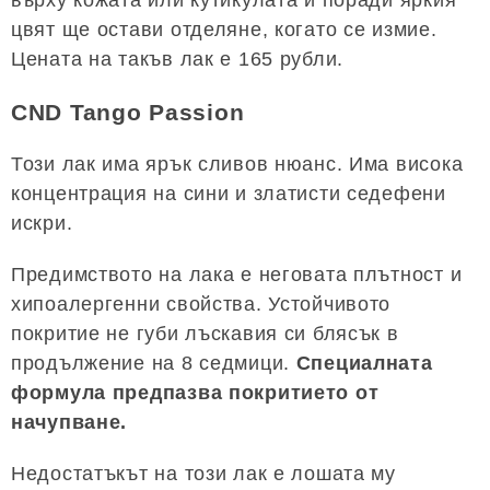
върху кожата или кутикулата и поради яркия
цвят ще остави отделяне, когато се измие.
Цената на такъв лак е 165 рубли.
CND Tango Passion
Този лак има ярък сливов нюанс. Има висока
концентрация на сини и златисти седефени
искри.
Предимството на лака е неговата плътност и
хипоалергенни свойства. Устойчивото
покритие не губи лъскавия си блясък в
продължение на 8 седмици.
Специалната
формула предпазва покритието от
начупване.
Недостатъкът на този лак е лошата му