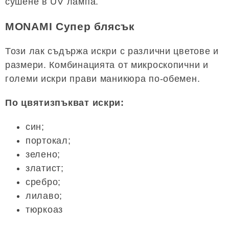
сушене в UV лампа.
MONAMI Супер блясък
Този лак съдържа искри с различни цветове и
размери. Комбинацията от микроскопични и
големи искри прави маникюра по-обемен.
По цвятизпъкват искри:
син;
портокал;
зелено;
златист;
сребро;
лилаво;
тюркоаз