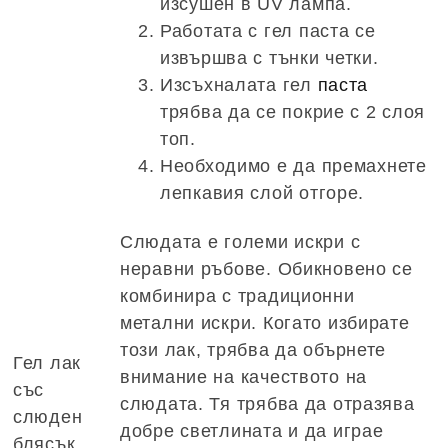
изсушен в UV лампа.
Работата с гел паста се
извършва с тънки четки.
Изсъхналата гел
паста
трябва да се покрие с 2 слоя
топ.
Необходимо е да премахнете
лепкавия слой отгоре.
Слюдата е големи искри с
неравни ръбове. Обикновено се
комбинира с традиционни
метални искри. Когато избирате
този лак, трябва да обърнете
Гел лак
внимание на качеството на
със
слюдата. Тя трябва да отразява
слюден
добре светлината и да играе
блясък