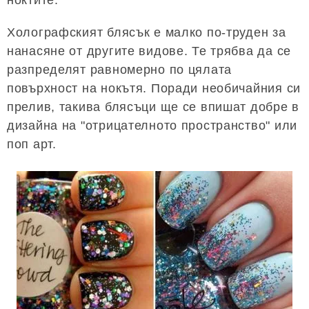
ноктите.
Холографският блясък е малко по-труден за
нанасяне от другите видове. Те трябва да се
разпределят равномерно по цялата
повърхност на нокътя. Поради необичайния си
прелив, такива блясъци ще се впишат добре в
дизайна на "отрицателното пространство" или
поп арт.