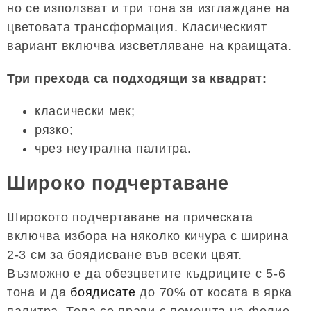
но се използват и три тона за изглаждане на
цветовата трансформация. Класическият
вариант включва изсветляване на краищата.
Три прехода са подходящи за квадрат:
класически мек;
рязко;
чрез неутрална палитра.
Широко подчертаване
Широкото подчертаване на прическата
включва избора на няколко кичура с ширина
2-3 см за боядисване във всеки цвят.
Възможно е да обезцветите къдриците с 5-6
тона и да
боядисате
до 70% от косата в ярка
палитра. Това се прави с помощта на фолио,