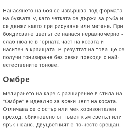
Нанасянето на боя се извършва под формата
на буквата V, като четката се държи за ръба и
се движи както при рисуване или метене. При
боядисване цветът се нанася неравномерно -
слаб нюанс в горната част на косата и
наситен в краищата. В резултат на това ще се
получи тонизиране без резки преходи с най-
естествените тонове.
Омбре
Мелирането на каре с разширение в стила на
"Омбре" е идеално за всеки цвят на косата.
Отличава се с остър или мек хоризонтален
преход, обикновено от тъмен към светъл или
ярък нюанс. Двуцветният е по-често срещан,