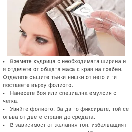
Вземете къдрица с необходимата ширина и
я отделете от общата маса с края на гребен.
Отделете същите тънки нишки от него и ги
поставете върху фолиото.
Нанесете боя или специална емулсия с
четка.
Увийте фолиото. За да го фиксирате, той се
огъва от двете страни до средата.
В зависимост от желания тон, избелващият