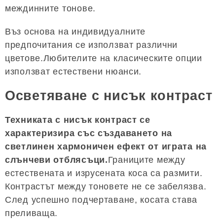
междинните тонове.
Въз основа на индивидуалните
предпочитания се използват различни
цветове.Любителите на класическите опции
използват естествени нюанси.
Осветяване с нисък контраст
Техниката с нисък контраст се
характеризира със създаването на
светлинен хармоничен ефект от играта на
слънчеви отблясъци.
Границите между
естествената и изрусената коса са размити.
Контрастът между тоновете не се забелязва.
След успешно подчертаване, косата става
преливаща.