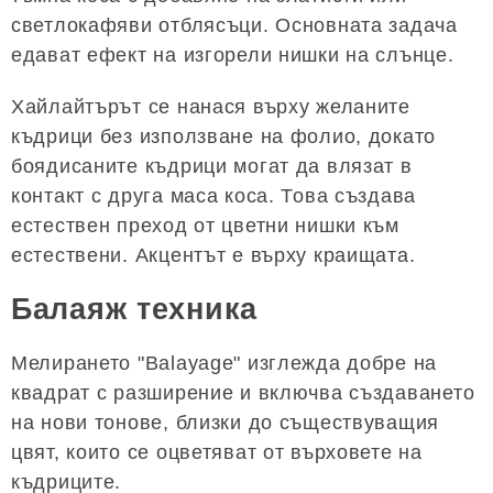
светлокафяви отблясъци. Основната задача
едават ефект на изгорели нишки на слънце.
Хайлайтърът се нанася върху желаните
къдрици без използване на фолио, докато
боядисаните къдрици могат да влязат в
контакт с друга маса коса. Това създава
естествен преход от цветни нишки към
естествени. Акцентът е върху краищата.
Балаяж техника
Мелирането "Balayage" изглежда добре на
квадрат с разширение и включва създаването
на нови тонове, близки до съществуващия
цвят, които се оцветяват от върховете на
къдриците.