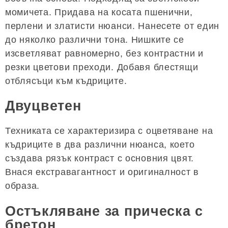
момичета. Придава на косата пшенични,
перлени и златисти нюанси. Нанесете от един
до няколко различни тона. Нишките се
изсветляват равномерно, без контрастни и
резки цветови преходи. Добавя блестящи
отблясъци към къдриците.
Двуцветен
Техниката се характеризира с оцветяване на
къдриците в два различни нюанса, което
създава рязък контраст с основния цвят.
Внася екстравагантност и оригиналност в
образа.
Остъкляване за прическа с
бретон