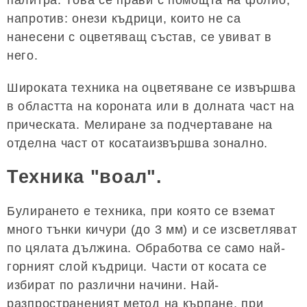
напротив: онези къдрици, които не са
нанесени с оцветяващ състав, се увиват в
него.
Широката техника на оцветяване се извършва
в областта на короната или в долната част на
прическата. Мелиране за подчертаване на
отделна част от косатаизвършва зонално.
Техника "воал".
Булирането е техника, при която се вземат
много тънки кичури (до 3 мм) и се изсветляват
по цялата дължина. Обработва се само най-
горният слой къдрици. Части от косата се
избират по различни начини. Най-
разпространеният метод на кърпане, при