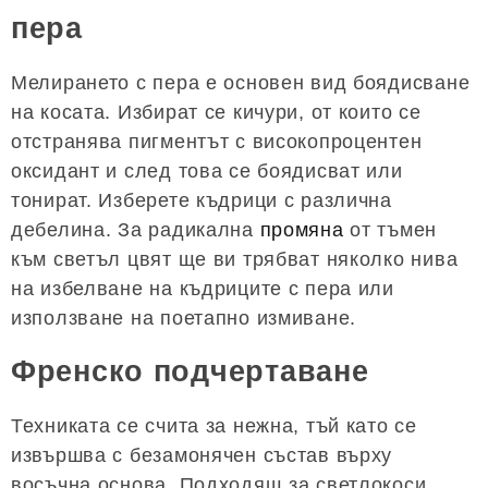
пера
Мелирането с пера е основен вид боядисване
на косата. Избират се кичури, от които се
отстранява пигментът с високопроцентен
оксидант и след това се боядисват или
тонират. Изберете къдрици с различна
дебелина. За радикална
промяна
от тъмен
към светъл цвят ще ви трябват няколко нива
на избелване на къдриците с пера или
използване на поетапно измиване.
Френско подчертаване
Техниката се счита за нежна, тъй като се
извършва с безамонячен състав върху
восъчна основа. Подходящ за светлокоси