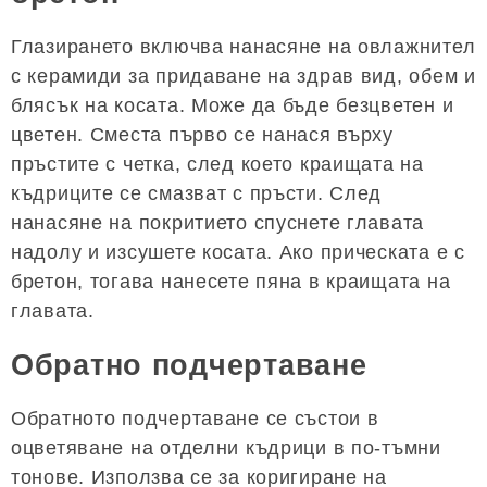
Глазирането включва нанасяне на овлажнител
с керамиди за придаване на здрав вид, обем и
блясък на косата. Може да бъде безцветен и
цветен. Сместа първо се нанася върху
пръстите с четка, след което краищата на
къдриците се смазват с пръсти. След
нанасяне на покритието спуснете главата
надолу и изсушете косата. Ако прическата е с
бретон, тогава нанесете пяна в краищата на
главата.
Обратно подчертаване
Обратното подчертаване се състои в
оцветяване на отделни къдрици в по-тъмни
тонове. Използва се за коригиране на