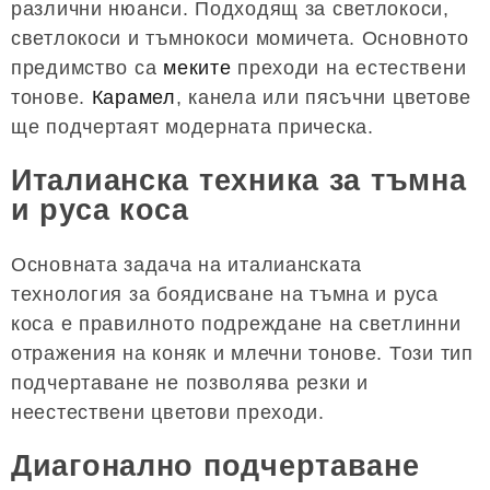
различни нюанси. Подходящ за светлокоси,
светлокоси и тъмнокоси момичета. Основното
предимство са
меките
преходи на естествени
тонове.
Карамел
, канела или пясъчни цветове
ще подчертаят модерната прическа.
Италианска техника за тъмна
и руса коса
Основната задача на италианската
технология за боядисване на тъмна и руса
коса е правилното подреждане на светлинни
отражения на коняк и млечни тонове. Този тип
подчертаване не позволява резки и
неестествени цветови преходи.
Диагонално подчертаване