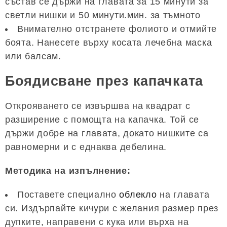
състав се държи на главата за 15 минути за
светли нишки и 50 минути.мин. за тъмното
Внимателно отстранете фолиото и отмийте
боята. Нанесете върху косата лечебна маска
или балсам.
Боядисване през капачката
Открояването се извършва на квадрат с
разширение с помощта на капачка. Той се
държи добре на главата, докато нишките са
равномерни и с еднаква дебелина.
Методика на изпълнение:
Поставете специално
облекло
на главата
си. Издърпайте кичури с желания размер през
дупките, направени с кука или върха на