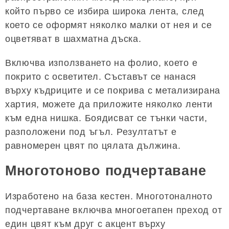
който първо се избира широка лента, след
което се оформят няколко малки от нея и се
оцветяват в шахматна дъска.
Включва използването на фолио, което е
покрито с осветител. Съставът се нанася
върху къдриците и се покрива с метализирана
хартия, можете да приложите няколко ленти
към една нишка. Боядисват се тънки части,
разположени под ъгъл. Резултатът е
равномерен цвят по цялата дължина.
Многотоново подчертаване
Изработено на база кестен. Многотоналното
подчертаване включва многоетапен преход от
един цвят към друг с акцент върху