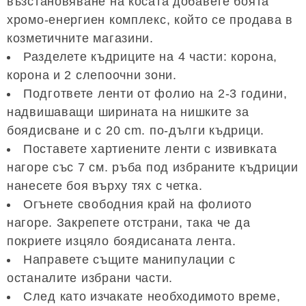
възстановяване на косата добавете боята
хромо-енергиен комплекс, който се продава в
козметичните магазини.
Разделете къдриците на 4 части: корона,
корона и 2 слепоочни зони.
Подгответе ленти от фолио на 2-3 години,
надвишаващи ширината на нишките за
боядисване и с 20 cm. по-дълги къдрици.
Поставете хартиените ленти с извивката
нагоре със 7 см. ръба под избраните къдриции
нанесете боя върху тях с четка.
Огънете свободния край на фолиото
нагоре. Закрепете отстрани, така че да
покриете изцяло боядисаната лента.
Направете същите манипулации с
останалите избрани части.
След като изчакате необходимото време,