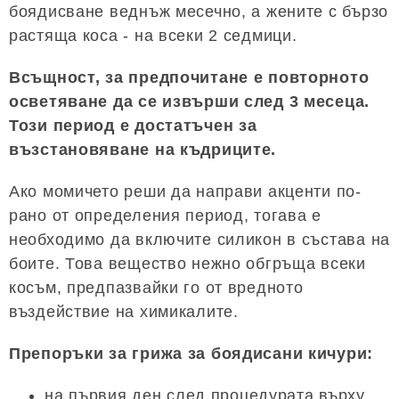
боядисване веднъж месечно, а жените с бързо
растяща коса - на всеки 2 седмици.
Всъщност, за предпочитане е повторното
осветяване да се извърши след 3 месеца.
Този период е достатъчен за
възстановяване на къдриците.
Ако момичето реши да направи акценти по-
рано от определения период, тогава е
необходимо да включите силикон в състава на
боите. Това вещество нежно обгръща всеки
косъм, предпазвайки го от вредното
въздействие на химикалите.
Препоръки за грижа за боядисани кичури:
на първия ден след процедурата върху