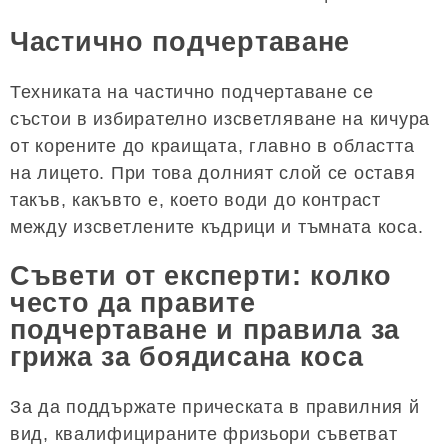
Частично подчертаване
Техниката на частично подчертаване се
състои в избирателно изсветляване на кичура
от корените до краищата, главно в областта
на лицето. При това долният слой се оставя
такъв, какъвто е, което води до контраст
между изсветлените къдрици и тъмната коса.
Съвети от експерти: колко
често да правите
подчертаване и правила за
грижа за боядисана коса
За да поддържате прическата в правилния й
вид, квалифицираните фризьори съветват