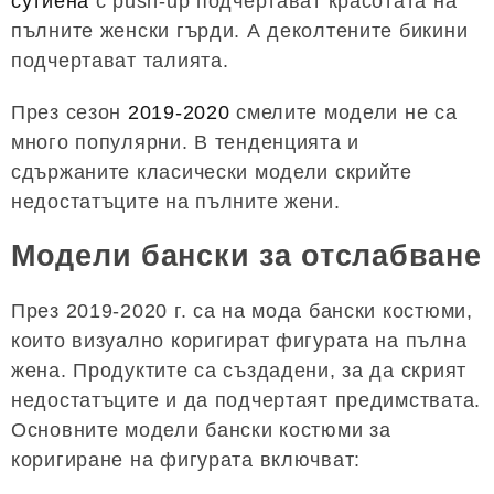
сутиена
с push-up подчертават красотата на
пълните женски гърди. А деколтените бикини
подчертават талията.
През сезон
2019-2020
смелите модели не са
много популярни. В тенденцията и
сдържаните класически модели скрийте
недостатъците на пълните жени.
Модели бански за отслабване
През 2019-2020 г. са на мода бански костюми,
които визуално коригират фигурата на пълна
жена. Продуктите са създадени, за да скрият
недостатъците и да подчертаят предимствата.
Основните модели бански костюми за
коригиране на фигурата включват: