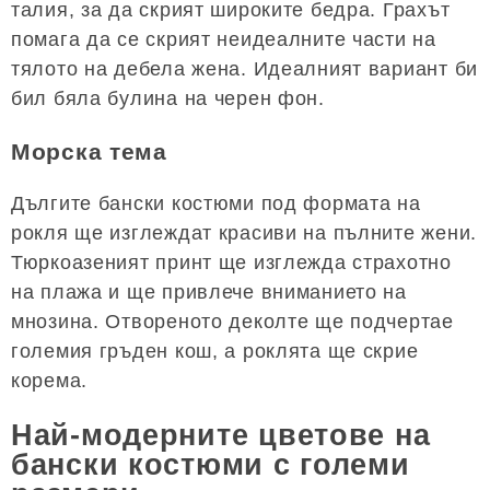
талия, за да скрият широките бедра. Грахът
помага да се скрият неидеалните части на
тялото на дебела жена. Идеалният вариант би
бил бяла булина на черен фон.
Морска тема
Дългите бански костюми под формата на
рокля ще изглеждат красиви на пълните жени.
Тюркоазеният принт ще изглежда страхотно
на плажа и ще привлече вниманието на
мнозина. Отвореното деколте ще подчертае
големия гръден кош, а роклята ще скрие
корема.
Най-модерните цветове на
бански костюми с големи