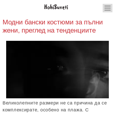
Модни бански костюми за пълни
жени, преглед на тенденциите
Великолепните размери не са причина да се
комплексирате, особено на плажа. С