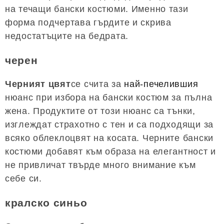
на течащи бански костюми. Именно тази
форма подчертава гърдите и скрива
недостатъците на бедрата.
черен
Черният цвят
се счита за
най-печелившия
нюанс при избора на бански костюм за пълна
жена. Продуктите от този нюанс са тънки,
изглеждат страхотно с тен и са подходящи за
всяко облеклоцвят на косата. Черните бански
костюми добавят към образа на елегантност и
не привличат твърде много внимание към
себе си.
кралско синьо