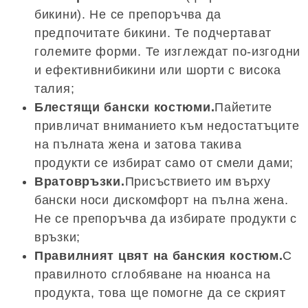
бикини). Не се препоръчва да
предпочитате бикини. Те подчертават
големите форми. Те изглеждат по-изгодни
и ефективнибикини или шорти с висока
талия;
Блестящи бански костюми.
Пайетите
привличат вниманието към недостатъците
на пълната жена и затова такива
продукти се избират само от смели дами;
Вратовръзки.
Присъствието им върху
бански носи дискомфорт на пълна жена.
Не се препоръчва да избирате продукти с
връзки;
Правилният цвят на банския костюм.
С
правилното сглобяване на нюанса на
продукта, това ще помогне да се скрият