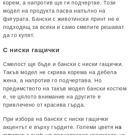
корем, а напротив ще ги подчертае. Този
модел на продукта пасва напълно на
фигурата. Бански с животински принт не е
подходящ за всеки и само смелите решават
да го купят.
С ниски гащички
Смелост ще бъде и бански с ниски гащички.
Такъв модел не скрива корема на дебела
жена, а напротив го подчертава. Но
предимството на такъв модел бански костюм
е, че цялото внимание на другите е
привлечено от красива гърда.
При избора на бански с ниски гащички
акцентът е върху гърдите. Големи цветя
на