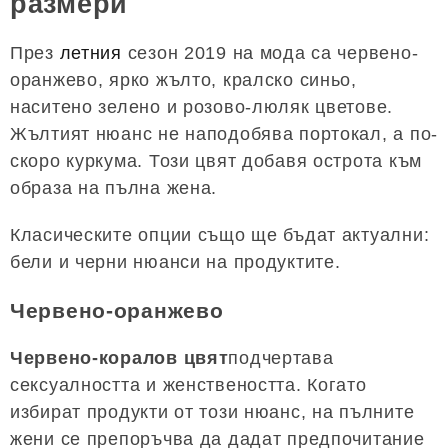
размери
През
летния
сезон 2019 на мода са червено-
оранжево, ярко жълто, кралско синьо,
наситено зелено и розово-люляк цветове.
Жълтият нюанс не наподобява портокал, а по-
скоро куркума. Този цвят добавя острота към
образа на пълна жена.
Класическите опции също ще бъдат актуални:
бели и черни нюанси на продуктите.
Червено-оранжево
Червено-коралов цвят
подчертава
сексуалността и женствеността. Когато
избират продукти от този нюанс, на пълните
жени се препоръчва да дадат предпочитание