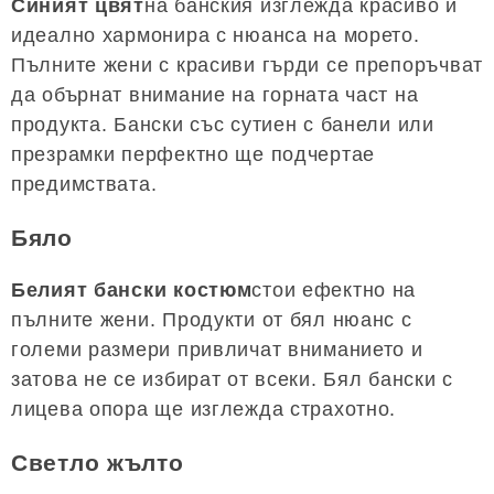
Синият цвят
на банския изглежда красиво и
идеално хармонира с нюанса на морето.
Пълните жени с красиви гърди се препоръчват
да обърнат внимание на горната част на
продукта. Бански със сутиен с банели или
презрамки перфектно ще подчертае
предимствата.
Бяло
Белият бански костюм
стои ефектно на
пълните жени. Продукти от бял нюанс с
големи размери привличат вниманието и
затова не се избират от всеки. Бял бански с
лицева опора ще изглежда страхотно.
Светло жълто