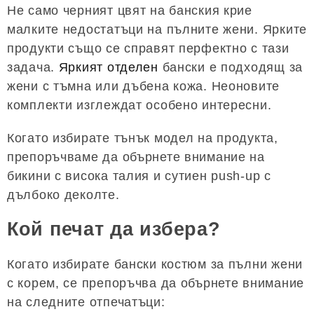
Не само черният цвят на банския крие
малките недостатъци на пълните жени. Ярките
продукти също се справят перфектно с тази
задача.
Яркият отделен
бански е подходящ за
жени с тъмна или дъбена кожа. Неоновите
комплекти изглеждат особено интересни.
Когато избирате тънък модел на продукта,
препоръчваме да обърнете внимание на
бикини с висока талия и сутиен push-up с
дълбоко деколте.
Кой печат да избера?
Когато избирате бански костюм за пълни жени
с корем, се препоръчва да обърнете внимание
на следните отпечатъци: