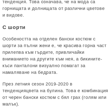
тенденция. Това означава, че на мода са
горнищата и долнищата от различни цветове
и видове.
С шорти
Особеността на отделен бански костюм с
шорти за пълни жени е, че красива горна част
прилепва към гърдите, привличайки
вниманието на другите към нея, а бикините-
къси панталони визуално помагат за
намаляване на бедрата.
През летния сезон 2019-2020 в
тенденцияцвета на булина. Това е комбинация
от черен бански костюм с бял грах (голям или
малък).