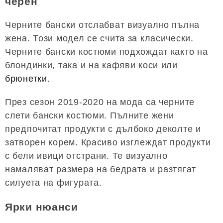
черен
Черните бански отслабват визуално пълна
жена. Този модел се счита за класически.
Черните бански костюми подхождат както на
блондинки, така и на кафяви коси или
брюнетки
.
През сезон 2019-2020 на мода са черните
слети бански костюми. Пълните жени
предпочитат продукти с дълбоко деколте и
затворен корем. Красиво изглеждат продукти
с бели ивици отстрани. Те визуално
намаляват размера на бедрата и разтягат
силуета на фигурата.
Ярки нюанси