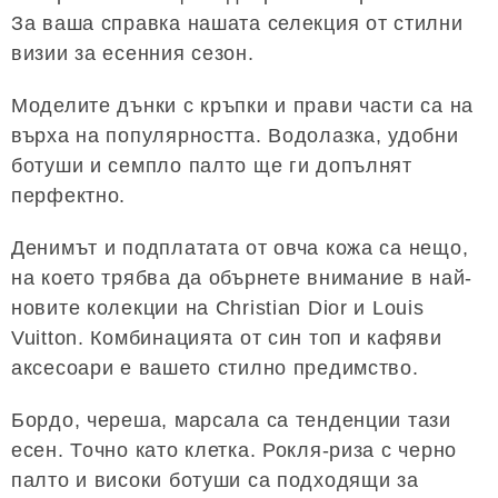
За ваша справка нашата селекция от стилни
визии за есенния сезон.
Моделите дънки с кръпки и прави части са на
върха на популярността. Водолазка, удобни
ботуши и семпло палто ще ги допълнят
перфектно.
Денимът и подплатата от овча кожа са нещо,
на което трябва да обърнете внимание в най-
новите колекции на Christian Dior и Louis
Vuitton. Комбинацията от син топ и кафяви
аксесоари е вашето стилно предимство.
Бордо, череша, марсала са тенденции тази
есен. Точно като клетка. Рокля-риза с черно
палто и високи ботуши са подходящи за