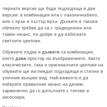
Черната версия ще бъде подходяща в две
версии: в комбинация или с лаконичнабяло,
или с ярък и пъстър връх. Дънките в такова
облекло трябва да са с традиционен или
тъмен нюанс, по-добре е да избягвате
светлите цветове.
Обувките лодка и
дънките
са комбинация,
която
дава
простор на въображението. Както
класическите, така и оригиналните цветове на
обувките ще изглеждат подходящи и стилни в
уличния външен вид. Най-важното е да
изберете правилния нюанс на деним,
хармонично да го допълните с топове и
аксесоари.