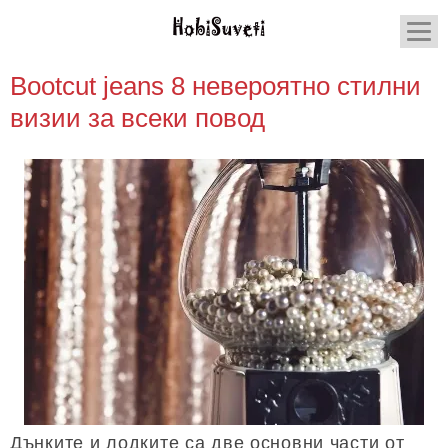
Bootcut jeans 8 невероятно стилни
визии за всеки повод
Дънките и лодките са две основни части от