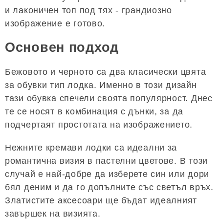
и лаконичен топ под тях - грандиозно
изображение е готово.
Основен подход
Бежовото и черното са два класически цвята
за обувки тип лодка. Именно в този дизайн
тази обувка спечели своята популярност. Днес
те се носят в комбинация с дънки, за да
подчертаят простотата на изображението.
Нежните кремави лодки са идеални за
романтична визия в пастелни цветове. В този
случай е най-добре да изберете син или дори
бял деним и да го допълните със светъл връх.
Златистите аксесоари ще бъдат идеалният
завършек на визията.