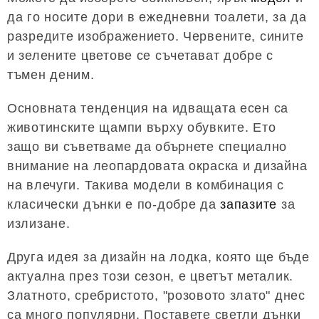
да го носите дори в ежедневни тоалети, за да
разредите изображението. Червените, сините
и зелените цветове се съчетават добре с
тъмен деним.
Основната тенденция на идващата есен са
животинските щампи върху обувките. Ето
защо ви съветваме да обърнете специално
внимание на леопардовата окраска и дизайна
на влечуги. Такива модели в комбинация с
класически дънки е по-добре да
запазите
за
излизане.
Друга идея за дизайн на лодка, която ще бъде
актуална през този сезон, е цветът металик.
Златното, сребристото, "розовото злато" днес
са много популярни. Поставете светли дънки