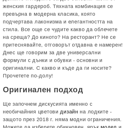
женския гардероб. Тяхната комбинация се
превърна в модерна класика, която
подчертава лаконизма и елегантността на
стила. Все още се чудите какво да облечете
на среща? До киното? На ресторант? Не се
притеснявайте, отговорът отдавна е намерен!
Днес ще говорим за две универсални
формули с дънки и обувки - основни и
оригинални. С какво и къде да ги носите?
Прочетете по-долу!
Оригинален подход
Ще започнем дискусията именно с
необичайния цветови
дизайн
на лодките -
защото през 2018 г. няма модни ограничения.
Можете да изберете обикновен, ярък
модел
и