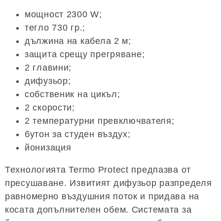
мощност 2300 W;
тегло 730 гр.;
дължина на кабела 2 м;
защита срещу прегряване;
2 главини;
дифузьор;
собственик на цикъл;
2 скорости;
2 температурни превключвателя;
бутон за студен въздух;
йонизация
Технологията Termo Protect предпазва от
пресушаване. Извитият дифузьор разпределя
равномерно въздушния поток и придава на
косата допълнителен обем. Системата за