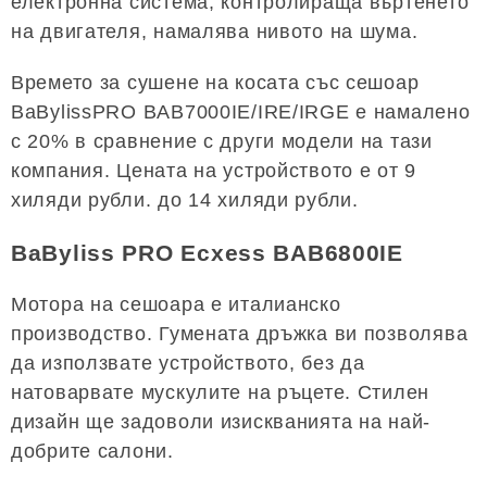
електронна система, контролираща въртенето
на двигателя, намалява нивото на шума.
Времето за сушене на косата със сешоар
BaBylissPRO BAB7000IE/IRE/IRGE е намалено
с 20% в сравнение с други модели на тази
компания. Цената на устройството е от 9
хиляди рубли. до 14 хиляди рубли.
BaByliss PRO Ecxess BAB6800IE
Мотора на сешоара е италианско
производство. Гумената дръжка ви позволява
да използвате устройството, без да
натоварвате мускулите на ръцете. Стилен
дизайн ще задоволи изискванията на най-
добрите салони.