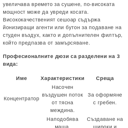
увеличава времето за сушене, по-високата
мощност може да увреди косата.
Висококачественият сешоар съдържа
йонизиращи агенти или бутон за подаване на
студен въздух, както и допълнителен филтър,
който предпазва от замърсяване.
Професионалните дюзи са разделени на 3
вида:
Име
Характеристики
Среща
Насочен
въздушен поток
За оформяне
Концентратор
от тясна
с гребен.
междина.
Наподобява
Създаване на
маша,
широки и