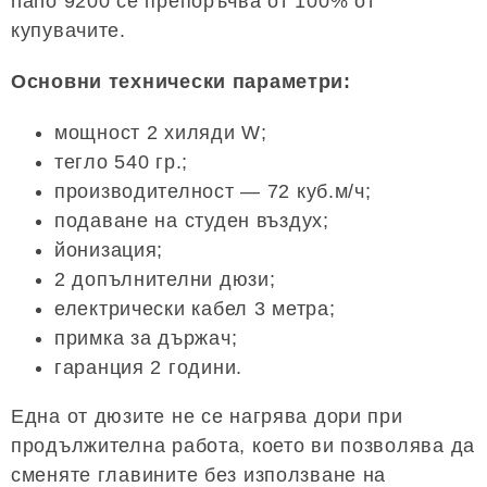
nano 9200 се препоръчва от 100% от
купувачите.
Основни технически параметри:
мощност 2 хиляди W;
тегло 540 гр.;
производителност — 72 куб.м/ч;
подаване на студен въздух;
йонизация;
2 допълнителни дюзи;
електрически кабел 3 метра;
примка за държач;
гаранция 2 години.
Една от дюзите не се нагрява дори при
продължителна работа, което ви позволява да
сменяте главините без използване на