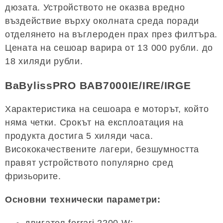
дюзата. Устройството не оказва вредно
въздействие върху околната среда поради
отделянето на въглероден прах през филтъра.
Цената на сешоар варира от 13 000 рубли. до
18 хиляди рубли.
BaBylissPRO BAB7000IE/IRE/IRGE
Характеристика на сешоара е моторът, който
няма четки. Срокът на експлоатация на
продукта достига 5 хиляди часа.
Висококачествените лагери, безшумността
правят устройството популярно сред
фризьорите.
Основни технически параметри:
двигател ferrari 2200 W;