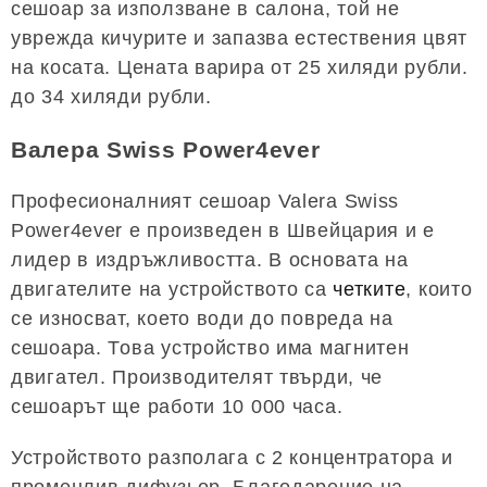
сешоар за използване в салона, той не
уврежда кичурите и запазва естествения цвят
на косата. Цената варира от 25 хиляди рубли.
до 34 хиляди рубли.
Валера Swiss Power4ever
Професионалният сешоар Valera Swiss
Power4ever е произведен в Швейцария и е
лидер в издръжливостта. В основата на
двигателите на устройството са
четките
, които
се износват, което води до повреда на
сешоара. Това устройство има магнитен
двигател. Производителят твърди, че
сешоарът ще работи 10 000 часа.
Устройството разполага с 2 концентратора и
променлив дифузьор. Благодарение на