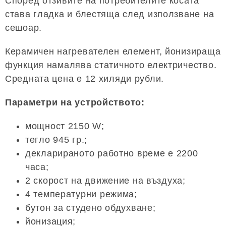
Според отзивите на потребителите косата
става гладка и блестяща след използване на
сешоар.
Керамичен нагревателен елемент, йонизираща
функция намалява статичното електричество.
Средната цена е 12 хиляди рубли.
Параметри на устройството:
мощност 2150 W;
тегло 945 гр.;
декларираното работно време е 2200
часа;
2 скорост на движение на въздуха;
4 температурни режима;
бутон за студено обдухване;
йонизация;