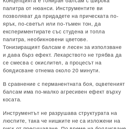
Концепцията е тониран балсам с широка
палитра от нюанси. Инструментите ви
позволяват да придадете на прическата по-
ярък, по-светъл или по-тъмен тон, да
експериментирате със студена и топла
палитра, необикновени цветове.
Тонизиращият балсам е лесен за използване
и дава бърз ефект. Лекарството не трябва да
се смесва с окислител, а процесът на
боядисване отнема около 20 минути.
В сравнение с перманентната боя, оцветеният
балсам има по-малко агресивен ефект върху
косата.
Инструментът не разрушава структурата на
люспите, така че нишките не са изложени на
риск от пресушаване. По време на боядисване