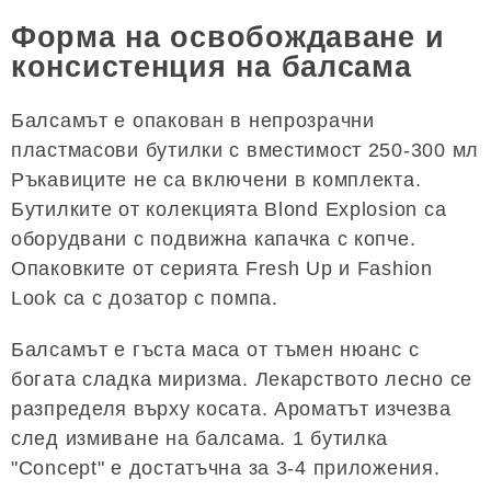
Форма на освобождаване и
консистенция на балсама
Балсамът е опакован в непрозрачни
пластмасови бутилки с вместимост 250-300 мл
Ръкавиците не са включени в комплекта.
Бутилките от колекцията Blond Explosion са
оборудвани с подвижна капачка с копче.
Опаковките от серията Fresh Up и Fashion
Look са с дозатор с помпа.
Балсамът е гъста маса от тъмен нюанс с
богата сладка миризма. Лекарството лесно се
разпределя върху косата. Ароматът изчезва
след измиване на балсама. 1 бутилка
"Concept" е достатъчна за 3-4 приложения.