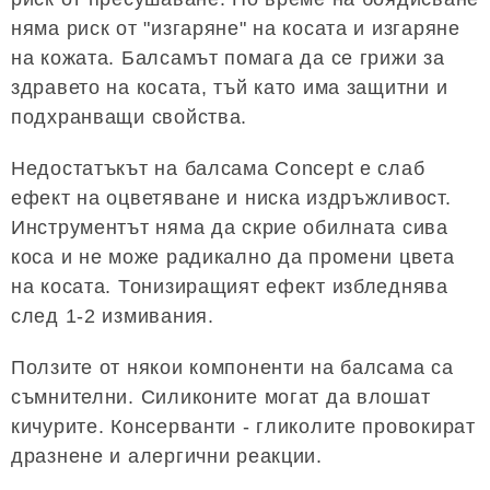
няма риск от "изгаряне" на косата и изгаряне
на кожата. Балсамът помага да се грижи за
здравето на косата, тъй като има защитни и
подхранващи свойства.
Недостатъкът на балсама Concept е слаб
ефект на оцветяване и ниска издръжливост.
Инструментът няма да скрие обилната сива
коса и не може радикално да промени цвета
на косата. Тонизиращият ефект избледнява
след 1-2 измивания.
Ползите от някои компоненти на балсама са
съмнителни. Силиконите могат да влошат
кичурите. Консерванти - гликолите провокират
дразнене и алергични реакции.