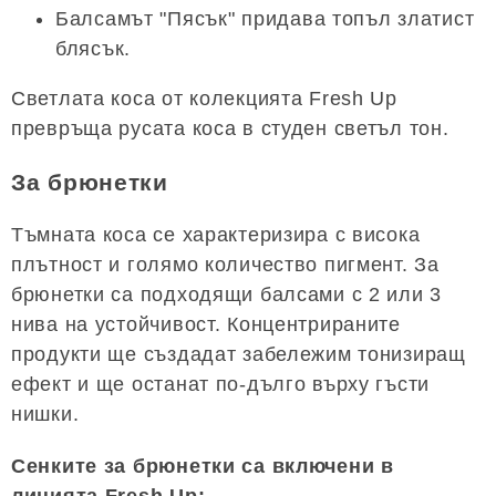
Балсамът "Пясък" придава топъл златист
блясък.
Светлата коса от колекцията Fresh Up
превръща русата коса в студен светъл тон.
За брюнетки
Тъмната коса се характеризира с висока
плътност и голямо количество пигмент. За
брюнетки са подходящи балсами с 2 или 3
нива на устойчивост. Концентрираните
продукти ще създадат забележим тонизиращ
ефект и ще останат по-дълго върху гъсти
нишки.
Сенките за брюнетки са включени в