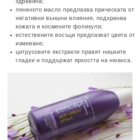
здравина;
лененото масло предпазва прическата от
негативни външни влияния, подхранва
кожата и космените фоликули;
естествените восъци предпазват цвета от
измиване;
цитрусовите екстракти правят нишките
гладки и поддържат яркостта на нюанса.