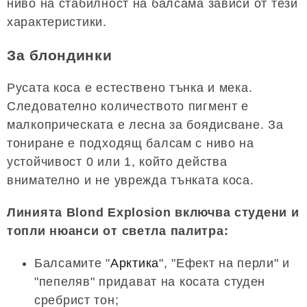
ниво на стабилност на балсама зависи от тези
характеристики.
За блондинки
Русата коса е естествено тънка и мека.
Следователно количеството пигмент е
малкоприческата е лесна за боядисване. За
тониране е подходящ балсам с ниво на
устойчивост 0 или 1, който действа
внимателно и не уврежда тънката коса.
Линията Blond Explosion включва студени и
топли нюанси от светла палитра:
Балсамите "
Арктика
", "Ефект на перли" и
"пепеляв" придават на косата студен
сребрист тон;