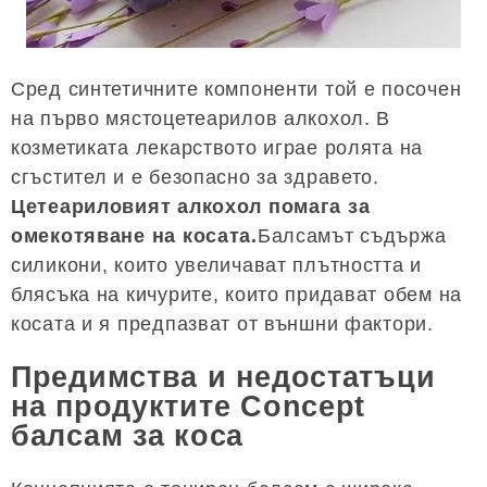
Сред синтетичните компоненти той е посочен
на първо мястоцетеарилов алкохол. В
козметиката лекарството играе ролята на
сгъстител и е безопасно за здравето.
Цетеариловият алкохол помага за
омекотяване на косата.
Балсамът съдържа
силикони, които увеличават плътността и
блясъка на кичурите, които придават обем на
косата и я предпазват от външни фактори.
Предимства и недостатъци
на продуктите Concept
балсам за коса