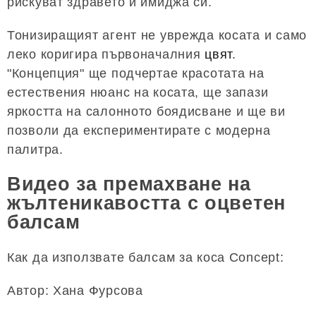
рискуват здравето и имиджа си.
Тонизиращият агент не уврежда косата и само
леко коригира първоначалния
цвят
.
"Концепция" ще подчертае красотата на
естествения нюанс на косата, ще запази
яркостта на салонното боядисване и ще ви
позволи да експериментирате с модерна
палитра.
Видео за премахване на
жълтеникавостта с оцветен
балсам
Как да използвате балсам за коса Concept:
Автор: Хана Фурсова