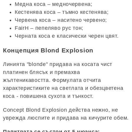
Медна коса – медночервена;
Кестенява коса – тъмно кестенява;
Червена коса – наситено червено;
FairH – пепеляво рус тон;
Черната коса е класически черен цвят.
Концепция Blond Explosion
Линията "blonde" придава на косата чист
платинен блясък и премахва
жълтеникавостта. Формулата отчита
характеристиките на светлата и обезцветена
коса - повишена сухота и тънкост.
Concept Blond Explosion действа нежно, не
уврежда люспите и придава на кичурите обем.
Палитрата се състои от 5 нюанса: