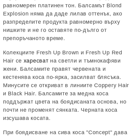
равномерен платинен тон. Балсамът Blond
Explosion няма да даде лилав оттенък, ако
разпределите продукта равномерно върху
нишките и не го оставяте по-дълго от
препоръчаното време.
Колекциите Fresh Up Brown и Fresh Up Red
Hair се
харесват
на светли и тъмнокафяви
жени. Балсамите правят червената и
кестенява коса по-ярка, засилват блясъка.
Минусите се откриват в линиите Coppery Hair
и Black Hair. Балсамите за медна коса
поддържат цвета на боядисаната основа, но
почти не променят сянката. Черната коса
изсушава косата.
При боядисване на сива коса "Concept" дава