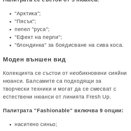
"Арктика";
"Пясък";
пепел "руса";
"Ефект на перли";
"блондинка" за боядисване на сива коса.
Моден външен вид
Колекцията се състои от необикновени сияйни
нюанси. Балсамите са подходящи за
творчески техники и могат да се смесват с
естествени нюанси от линията Fresh Up.
Палитрата "Fashionable" включва 9 опции:
наситено синьо;