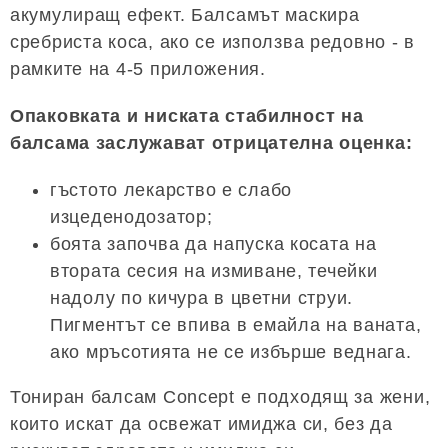
акумулиращ ефект. Балсамът маскира
сребриста коса, ако се използва редовно - в
рамките на 4-5 приложения.
Опаковката и ниската стабилност на
балсама заслужават отрицателна оценка:
гъстото лекарство е слабо
изцеденодозатор;
боята започва да напуска косата на
втората сесия на измиване, течейки
надолу по кичура в цветни струи.
Пигментът се впива в емайла на ваната,
ако мръсотията не се избърше веднага.
Тониран балсам Concept е подходящ за жени,
които искат да освежат имиджа си, без да