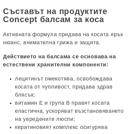
Съставът на продуктите
Concept балсам за коса
Активната формула придава на косата ярък
нюанс, внимателна грижа и защита.
Действието на балсама се основава на
естествени хранителни компоненти:
лецитинът омекотява, освобождава
косата от чупливост, придава здрав
блясък;
витамин Е и група В правят косата
еластична, ускоряват възстановяването
на увредените люспи;
кератиновият комплекс осигурява