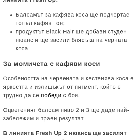
линията Fresh Up:
Балсамът за кафява коса ще подчертае
топъл кафяв тон;
продуктът Black Hair ще добави студен
нюанс и ще засили блясъка на черната
коса.
За момичета с кафяви коси
Особеността на червената и кестенява коса е
яркостта и излишъкът от пигмент, който е
трудно да се
победи
с бои.
Оцветеният балсам ниво 2 и 3 ще даде най-
забележим и траен резултат.
В линията Fresh Up 2 нюанса ще засилят