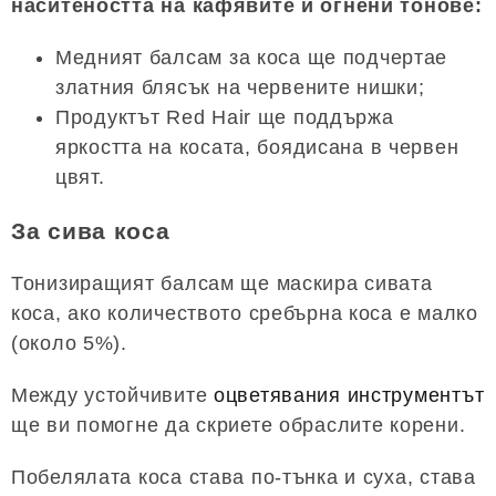
наситеността на кафявите и огнени тонове:
Медният балсам за коса ще подчертае
златния блясък на червените нишки;
Продуктът Red Hair ще поддържа
яркостта на косата, боядисана в червен
цвят.
За сива коса
Тонизиращият балсам ще маскира сивата
коса, ако количеството сребърна коса е малко
(около 5%).
Между устойчивите
оцветявания инструментът
ще ви помогне да скриете обраслите корени.
Побелялата коса става по-тънка и суха, става