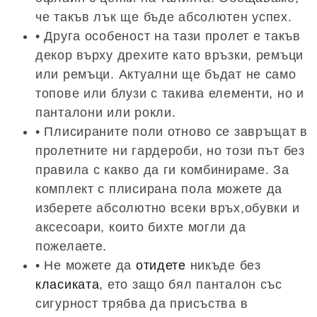
че такъв лък ще бъде абсолютен успех.
• Друга особеност на тази пролет е такъв
декор върху дрехите като връзки, ремъци
или ремъци. Актуални ще бъдат не само
топове или блузи с такива елементи, но и
панталони или рокли.
• Плисираните поли отново се завръщат в
пролетните ни гардероби, но този път без
правила с какво да ги комбинираме. За
комплект с плисирана пола можете да
изберете абсолютно всеки връх,обувки и
аксесоари, които бихте могли да
пожелаете.
• Не можете да
отидете
никъде без
класиката
, ето защо бял панталон със
сигурност трябва да присъства в