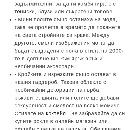
задължителни, за да ги комбинирате с
тениски
,
блузи
или съкратени топове.
• Мини полите също останаха на мода,
така че пролетта е времето да покажете
на света стройните си крака. Между
другото, смели изображения могат да
бъдат създадени с пола в стила на 2000-
те в допълнение към ярък връх и
необичайни аксесоари.
• Кройките и изрезките също остават в
нашия гардероб. Такова облекло с
необичайни декорации на гърба,
ръкавите, шията или полите ще добави
сексуалност и смелост на всяко момиче.
Отивате на
коктейл
- не забравяйте да си
купите рокля в онлайн магазин или
офлайн с цепки на талията. Обещаваме,