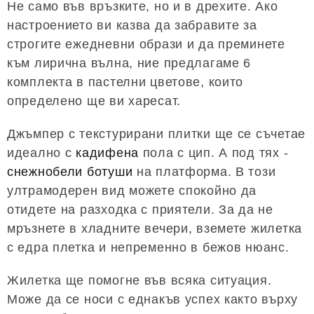
Не само във връзките, но и в дрехите. Ако
настроението ви казва да забравите за
строгите ежедневни образи и да преминете
към лирична вълна, ние предлагаме 6
комплекта в пастелни цветове, които
определено ще ви харесат.
Джъмпер с текстурирани плитки ще се съчетае
идеално с
кадифена
пола с цип. А под тях -
снежнобели ботуши
на платформа. В този
ултрамодерен вид можете спокойно да
отидете на разходка с приятели. За да не
мръзнете в хладните вечери, вземете жилетка
с едра плетка и непременно в бежов нюанс.
Жилетка ще помогне във всяка ситуация.
Може да се носи с еднакъв успех както върху