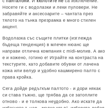
с
панталони
. И
кюлотите не
са изключение.
Носете ги с водолазки и леки пуловери. Не
забравяйте и аксесоарите – чантата през
тялото на тънка презрамка е много стилен
акцент.
Водолазка със същите плитки (изглежда
бъдеща тенденция) в млечен нюанс ще
направи отлична компания с midi-молив. А ако
е и кожено, готино е! Играйте на контраста на
текстурите, като добавите обувки от лачена
кожа или велур и удобно кашмирено палто с
права кройка.
Сега дойде редъткъм палтото - и дори някак
си става тъжно, ще трябва да се затоплите
отново - и е толкова неудобно. Ако искате да