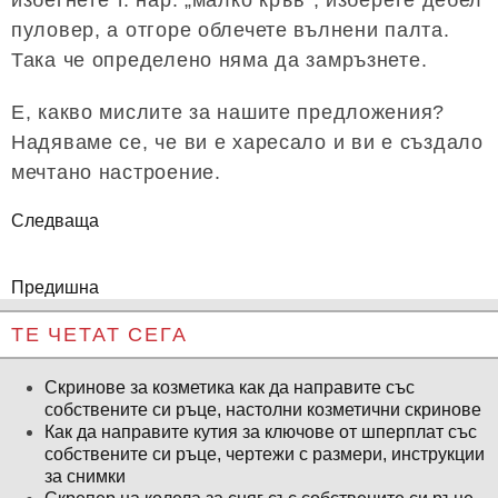
избегнете т. нар. „малко кръв“, изберете дебел
пуловер, а отгоре облечете вълнени палта.
Така че определено няма да замръзнете.
Е, какво мислите за нашите предложения?
Надяваме се, че ви е харесало и ви е създало
мечтано настроение.
Следваща
Предишна
ТЕ ЧЕТАТ СЕГА
Скринове за козметика как да направите със
собствените си ръце, настолни козметични скринове
Как да направите кутия за ключове от шперплат със
собствените си ръце, чертежи с размери, инструкции
за снимки