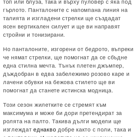
топ или блуза, така и върху пуловер с яка под
гърлото. Панталоните с напомпана линия на
талията и изгладени стрелки ще създадат
ясен вертикален силует и ще ви направят
стройни и тонизирани.
Но панталоните, изгорени от бедрото, въпреки
че нямат стрелки, ще помогнат да се сбъдне
една стилна мечта. Тънък плетен джъмпер,
дъждобран в едва забележимо розово каре и
лачени обувки на бежова стилето ще ви
помогнат да станете истинска модница.
Този сезон жилетките се стремят към
максимума и може би дори претендират за
ролята на палто. Такива дълги модели ще
изглеждат
еднакво
добре както с поли, така и