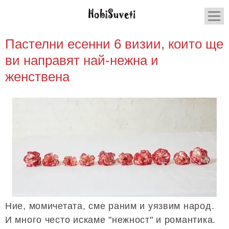
Пастелни есенни 6 визии, които ще
ви направят най-нежна и
женствена
Ние, момичетата, сме раним и уязвим народ.
И много често искаме "нежност" и романтика.