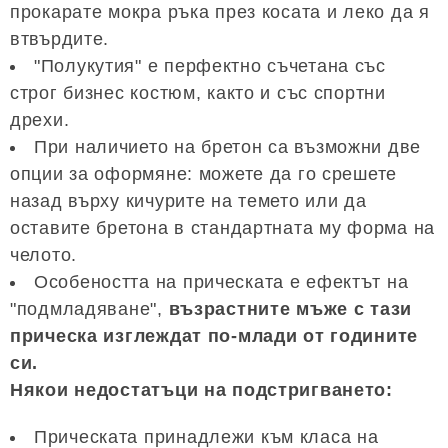
прокарате мокра ръка през косата и леко да я
втвърдите.
"Полукутия" е перфектно съчетана със
строг бизнес костюм, както и със спортни
дрехи.
При наличието на бретон са възможни две
опции за оформяне: можете да го срешете
назад върху кичурите на темето или да
оставите бретона в стандартната му форма на
челото.
Особеността на прическата е ефектът на
"подмладяване",
възрастните мъже с тази
прическа изглеждат по-млади от годините
си.
Някои недостатъци на подстригването:
Прическата принадлежи към класа на