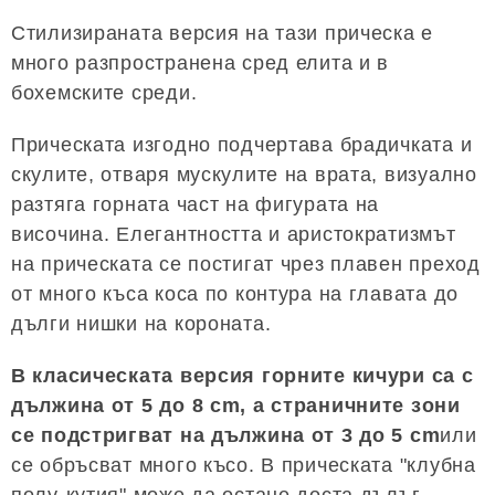
Стилизираната версия на тази прическа е
много разпространена сред елита и в
бохемските среди.
Прическата изгодно подчертава брадичката и
скулите, отваря мускулите на врата, визуално
разтяга горната част на фигурата на
височина. Елегантността и аристократизмът
на прическата се постигат чрез плавен преход
от много къса коса по контура на главата до
дълги нишки на короната.
В класическата версия горните кичури са с
дължина от 5 до 8 cm, а страничните зони
се подстригват на дължина от 3 до 5 cm
или
се обръсват много късо. В прическата "клубна