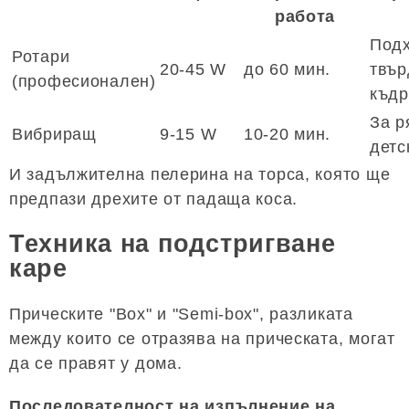
работа
Под
Ротари
20-45 W
до 60 мин.
твър
(професионален)
къдр
За р
Вибриращ
9-15 W
10-20 мин.
детс
И задължителна пелерина на торса, която ще
предпази дрехите от падаща коса.
Техника на подстригване
каре
Прическите "Box" и "Semi-box", разликата
между които се отразява на прическата, могат
да се правят у дома.
Последователност на изпълнение на