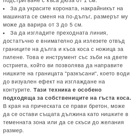
подстригване с къса дюза от 1 см.
За да украсите короната, накрайникът на
машината се сменя на по-дълъг, размерът му
може да варира от 3 до 5 см.
За да изгладите преходната линия,
достатъчно е внимателно да излезете отвъд
границите на дълга и къса коса с ножица за
пилене. Това е инструмент със зъби на двете
остриета, който ви позволява да направите
нишките на границата "разкъсани", което води
до визуален ефект на изглаждане на
контурите.
Тази техника е особено
подходяща за собствениците на гъста коса.
В края на прическата се прави бретон, може
да се остави същата дължина като нишките в
теменната зона или да се скъси до желания
размер.