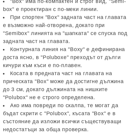
"Box" има по-компактен и строг вид, "Semi-
box" е проектиран с по-меки линии.
При спортен "Box" задната част на главата
е възможно най-отворена, докато при
"Semibox" линията на "шапката" се спуска под
задната част на главата.
Контурната линия на "Boxy" е дефинирана
доста ясно, в "Poluboxe" преходът от дълги
кичури към къси е по-плавен.
Косата в предната част на главата на
прическата "Box" може да достигне дължина
до 3 см, докато дължината на нишките
"Polubox" не е строго определена.
Ако има повреди по скалпа, те могат да
бъдат скрити с "Polubox", късата "Box" е в
състояние да изложи всички съществуващи
недостатъци за обща проверка.