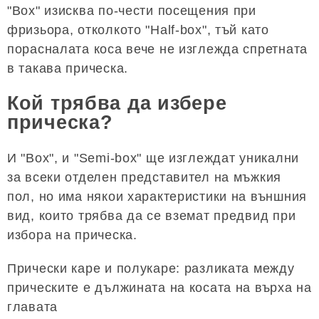
"Box" изисква по-чести посещения при
фризьора, отколкото "Half-box", тъй като
порасналата коса вече не изглежда спретната
в такава прическа.
Кой трябва да избере
прическа?
И "Box", и "Semi-box" ще изглеждат уникални
за всеки отделен представител на мъжкия
пол, но има някои характеристики на външния
вид, които трябва да се вземат предвид при
избора на прическа.
Прически каре и полукаре: разликата между
прическите е дължината на косата на върха на
главата