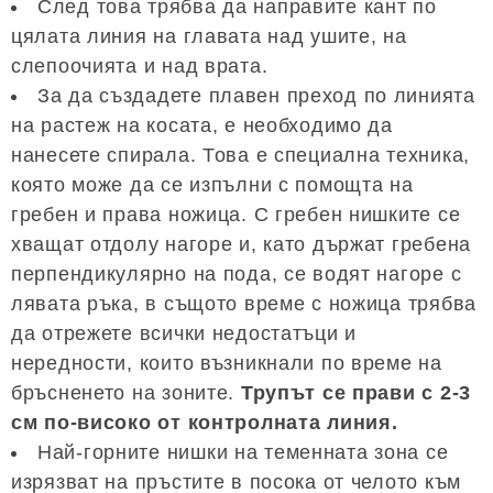
След това трябва да направите кант по
цялата линия на главата над ушите, на
слепоочията и над врата.
За да създадете плавен преход по линията
на растеж на косата, е необходимо да
нанесете спирала. Това е специална техника,
която може да се изпълни с помощта на
гребен и права ножица. С гребен нишките се
хващат отдолу нагоре и, като държат гребена
перпендикулярно на пода, се водят нагоре с
лявата ръка, в същото време с ножица трябва
да отрежете всички недостатъци и
нередности, които възникнали по време на
бръсненето на зоните.
Трупът се прави с 2-3
см по-високо от контролната линия.
Най-горните нишки на теменната зона се
изрязват на пръстите в посока от челото към