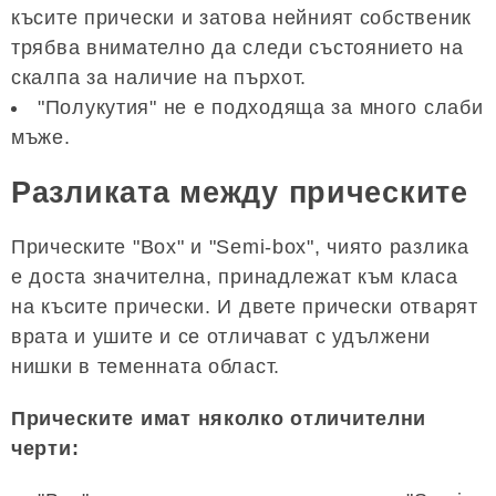
късите прически и затова нейният собственик
трябва внимателно да следи състоянието на
скалпа за наличие на пърхот.
"Полукутия" не е подходяща за много слаби
мъже.
Разликата между прическите
Прическите "Box" и "Semi-box", чиято разлика
е доста значителна, принадлежат към класа
на късите прически. И двете прически отварят
врата и ушите и се отличават с удължени
нишки в теменната област.
Прическите имат няколко отличителни
черти: