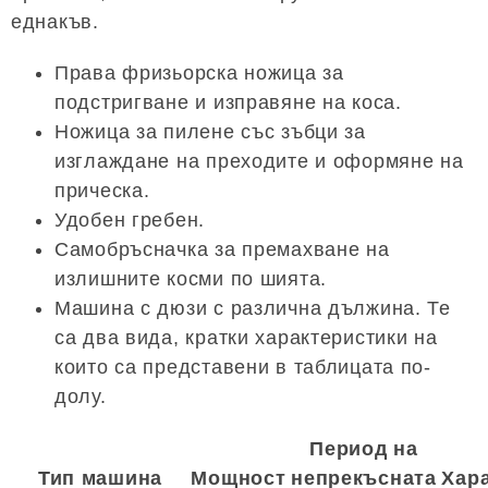
еднакъв.
Права фризьорска ножица за
подстригване и изправяне на коса.
Ножица за пилене със зъбци за
изглаждане на преходите и оформяне на
прическа.
Удобен гребен.
Самобръсначка за премахване на
излишните косми по шията.
Машина с дюзи с различна дължина. Те
са два вида, кратки характеристики на
които са представени в таблицата по-
долу.
Период на
Тип машина
Мощност
непрекъсната
Хар