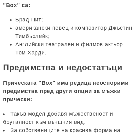
"Box" са:
Брад Пит;
американски певец и композитор Джъстин
Тимбърлейк;
Английски театрален и филмов актьор
Том Харди.
Предимства и недостатъци
Прическата "Box" има редица неоспорими
предимства пред други опции за мъжки
прически:
Такъв модел добавя мъжественост и
бруталност към външния вид.
За собствениците на красива форма на