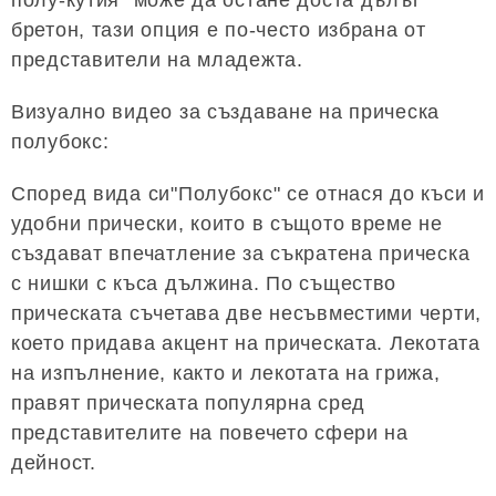
полу-кутия" може да остане доста дълъг
бретон, тази опция е по-често избрана от
представители на младежта.
Визуално видео за създаване на прическа
полубокс:
Според вида си"Полубокс" се отнася до къси и
удобни прически, които в същото време не
създават впечатление за съкратена прическа
с нишки с къса дължина. По същество
прическата съчетава две несъвместими черти,
което придава акцент на прическата. Лекотата
на изпълнение, както и лекотата на грижа,
правят прическата популярна сред
представителите на повечето сфери на
дейност.