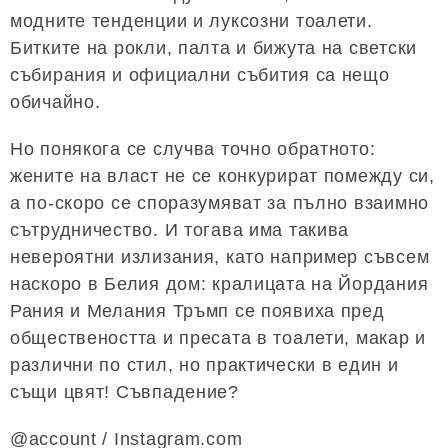
модните тенденции и луксозни тоалети.
Битките на рокли, палта и бижута на светски
събирания и официални събития са нещо
обичайно.
Но понякога се случва точно обратното:
жените на власт не се конкурират помежду си,
а по-скоро се споразумяват за пълно взаимно
сътрудничество. И тогава има такива
невероятни излизания, като например съвсем
наскоро в Белия дом: кралицата на Йордания
Рания и Мелания Тръмп се появиха пред
обществеността и пресата в тоалети, макар и
различни по стил, но практически в един и
същи цвят! Съвпадение?
@account / Instagram.com