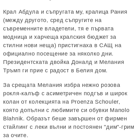
Крал Абдула и съпругата му, кралица Рания
(между другото, сред съпругите на
съвременните владетели, тя е първата
модница и харчеща кралския бюджет за
стилни нови неща) пристигнаха в САЩ на
официално посещение за няколко дни.
Президентската двойка Доналд и Мелания
Тръмп ги прие с радост в Белия дом.
За срещата Мелания избра нежно розова
рокля-калъф с асиметричен подгъв и широк
колан от колекцията на Proenza Schouler,
която допълни с любимите си обувки Manolo
Blahnik. Образът беше завършен от фирмен
стайлинг с леки вълни и постоянен "дим"-грим
за очите.