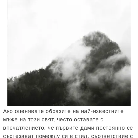
Ако оценявате образите на най-известните
мъже на този свят, често оставате с
впечатлението, че първите дами постоянно се
състезават помежду си в стил, съответствие с