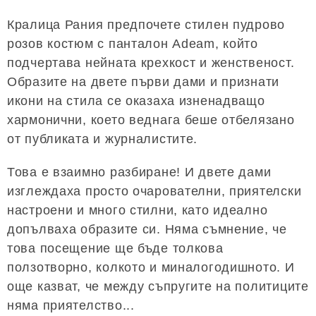
Кралица Рания предпочете стилен пудрово
розов костюм с панталон Adeam, който
подчертава нейната крехкост и женственост.
Образите на двете първи дами и признати
икони на стила се оказаха изненадващо
хармонични, което веднага беше отбелязано
от публиката и журналистите.
Това е взаимно разбиране! И двете дами
изглеждаха просто очарователни, приятелски
настроени и много стилни, като идеално
допълваха образите си. Няма съмнение, че
това посещение ще бъде толкова
ползотворно, колкото и миналогодишното. И
още казват, че между съпругите на политиците
няма приятелство...