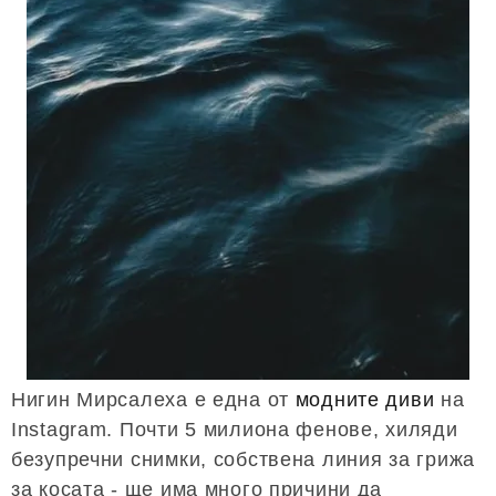
Нигин Мирсалеха е една от
модните диви
на
Instagram. Почти 5 милиона фенове, хиляди
безупречни снимки, собствена линия за грижа
за косата - ще има много причини да