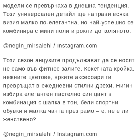
модели се превърнаха в днешна тенденция.
Този универсален детайл ще направи всяка
визия малко по-елегантна, но най-успешно се
комбинира с мини поли и рокли до коляното.
@negin_mirsalehi / Instagram.com
Този сезон анцузите продължават да се носят
не само във фитнес залите. Кокетната кройка,
нежните цветове, ярките аксесоари ги
превръщат в ежедневни стилни
дрехи
. Нигин
избира елегантен пастелно син цвят в
комбинация с шапка в тон, бели спортни
обувки и малка чанта през рамо – е, не е ли
женствено?
@negin_mirsalehi / Instagram.com