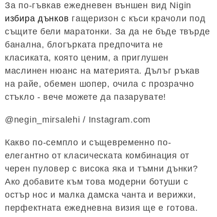
За по-гъвкав ежедневен външен вид Nigin
избира дънков
гащеризон с къси крачоли под
същите бели маратонки. За да не бъде твърде
банална, блогърката предпочита не
класиката, която ценим, а приглушен
маслинен нюанс на материята. Дълъг ръкав
на райе, обемен шопер, очила с прозрачно
стъкло - вече можете да пазарувате!
@negin_mirsalehi / Instagram.com
Какво по-семпло и същевременно по-
елегантно от класическата комбинация от
черен пуловер с висока яка и тъмни дънки?
Ако добавите към това модерни ботуши с
остър нос и малка дамска чанта и верижки,
перфектната ежедневна визия ще е готова.