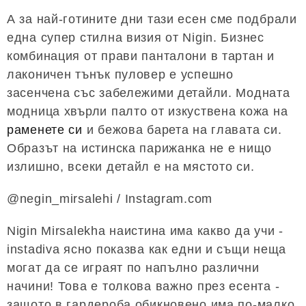
А за най-готините дни тази есен сме подбрали
една супер стилна визия от Nigin. Бизнес
комбинация от прави панталони в тартан и
лаконичен тънък пуловер е успешно
засенчена със забележими детайли. Модната
модница хвърли палто от изкуствена кожа на
раменете си
и бежова барета на главата си.
Образът на истинска парижанка не е нищо
излишно, всеки детайл е на мястото си.
@negin_mirsalehi / Instagram.com
Nigin Mirsalekha наистина има какво да учи -
instadiva ясно показва как едни и същи неща
могат да се играят по напълно различни
начини! Това е толкова важно през есента -
защото в гардероба обикновено има по-малко