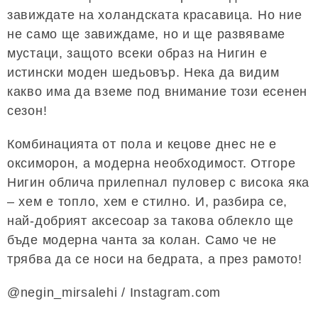
завиждате на холандската красавица. Но ние
не само ще завиждаме, но и ще развяваме
мустаци, защото всеки образ на Нигин е
истински моден шедьовър. Нека да видим
какво има да вземе под внимание този есенен
сезон!
Комбинацията от пола и кецове днес не е
оксиморон, а модерна необходимост. Отгоре
Нигин облича прилепнал пуловер с висока яка
– хем е топло, хем е стилно. И, разбира се,
най-добрият аксесоар за такова облекло ще
бъде модерна чанта за колан. Само че не
трябва да се носи на бедрата, а през рамото!
@negin_mirsalehi / Instagram.com