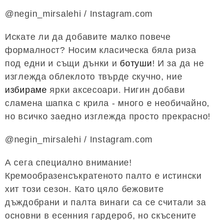
@negin_mirsalehi / Instagram.com
Искате ли да добавите малко повече
формалност? Носим класическа бяла риза
под едни и същи дънки и
ботуши
! И за да не
изглежда облеклото твърде скучно, ние
избираме
ярки аксесоари. Нигин добави
сламена шапка с крила - много е необичайно,
но всичко заедно изглежда просто прекрасно!
@negin_mirsalehi / Instagram.com
А сега специално внимание!
Кремообразенсъкратеното палто е истински
хит този сезон. Като цяло бежовите
дъждобрани и палта винаги са се считали за
основни в есенния гардероб, но скъсените