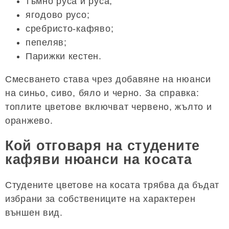
тъмно руса и руса;
ягодово русо;
сребристо-кафяво;
пепеляв;
Парижки кестен.
Смесването става чрез добавяне на нюанси
на синьо, сиво, бяло и черно. За справка:
топлите цветове включват червено, жълто и
оранжево.
Кой отговаря на студените
кафяви нюанси на косата
Студените цветове на косата трябва да бъдат
избрани за собствениците на характерен
външен вид.