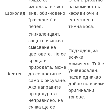
Рядко се
Стои страхотно
използва в чист
на момичета с
Шоколад
вид, обикновено
кафяви очи и
"разреден" с
естествена
пепел.
тъмна коса.
Уникаленцвят,
защото изисква
смесване на
Подходящ за
цветовете. Не се
всички
среща в
момичета. Той е
природата, може
универсален,
Кестен
да се постигне
пасва еднакво
само с рисуване.
добре на всички
Ако направите
оригинални
процедурата
тонове.
неправилно, на
сянка ще се