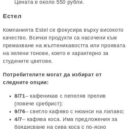
Цената е около 550 рубли.
Естел
Компанията Estel се фокусира върху високото
качество. Всички продукти са насочени към
премахване на жълтеникавостта или проявата
на зелени тонове, което е характерно за
студените цветове.
Потребителите могат да избират от
следните опции:
8/71
– кафеникав с пепеляв прелив
(повече сребрист);
9/76
– светло кафяво с нюанси на лилаво;
4/7
– кафява коса. Има предложения за
боядисване на сива коса с по-ясно