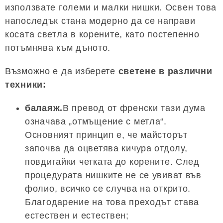
използвате големи и малки нишки. Освен това
напоследък стана модерно да се направи
косата светла в корените, като постепенно
потъмнява към дъното.
Възможно е да изберете
светене в различни
техники:
балаяж.
В превод от френски тази дума
означава „отмъщение с метла“.
Основният принцип е, че майсторът
започва да оцветява кичура отдолу,
повдигайки четката до корените. След
процедурата нишките не се увиват във
фолио, всичко се случва на открито.
Благодарение на това преходът става
естествен и естествен;