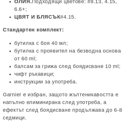
ОЛИЯ.
Подходящи цветове: #8.13, 4.15,
6.6+;
ЦВЯТ И БЛЯСЪК
#4.15.
Стандартен комплект:
бутилка с боя 40 мл;
бутилка с проявител на безводна основа
от 60 ml;
балсам за грижа след боядисване 10 ml;
чифт ръкавици;
инструкции за употреба.
Garnier е избран, защото жълтеникавостта е
напълно елиминирана след употреба, а
ефектът след боядисване продължава до 6-8
седмици.