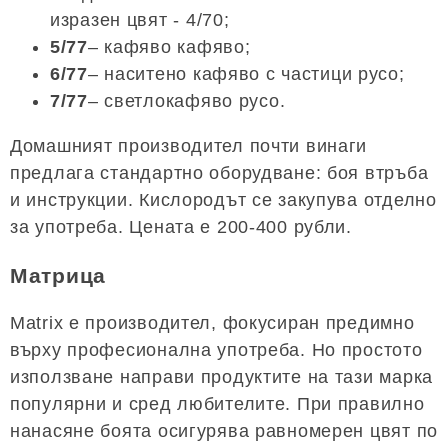
изразен цвят - 4/70;
5/77
– кафяво кафяво;
6/77
– наситено кафяво с частици русо;
7/77
– светлокафяво русо.
Домашният производител почти винаги
предлага стандартно оборудване: боя втръба
и инструкции. Кислородът се закупува отделно
за употреба. Цената е 200-400 рубли.
Матрица
Matrix е производител, фокусиран предимно
върху професионална употреба. Но простото
използване направи продуктите на тази марка
популярни и сред любителите. При правилно
нанасяне боята осигурява равномерен цвят по