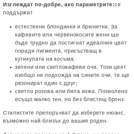
Изглеждат по-добре, ако параметрите:
се
поддържат
естествени блондинки и брюнетки. За
кафявите или червенокосите жени ще
бъде трудно да постигнат идеалния цвят
поради пигмента, присъстващ в
кутикулата на косъма;
зелени или светлокафяви очи. Този цвят
изобщо не подхожда на сините очи, те ще
резонират един с друг;
светло розова или бяла кожа. Позволено
есъщо малко тен, но без блестящ бронз.
Стилистите препоръчват да изберете нюанс,
възможно най-близък до вашия роден.