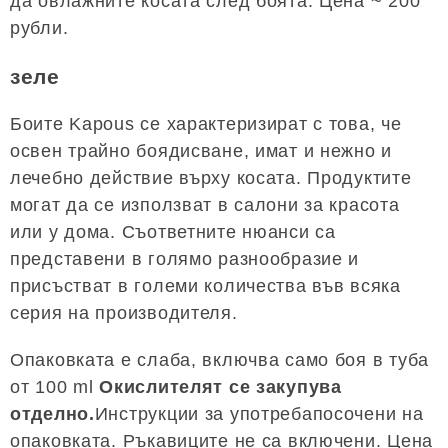
да овлажните косата след боята. Цена ~ 200
рубли.
зеле
Боите Kapous се характеризират с това, че
освен трайно боядисване, имат и нежно и
лечебно действие върху косата. Продуктите
могат да се използват в салони за красота
или у дома. Съответните нюанси са
представени в голямо разнообразие и
присъстват в големи количества във всяка
серия на производителя.
Опаковката е слаба, включва само боя в туба
от 100 ml
Окислителят се закупува
отделно.
Инструкции за употребапосочени на
опаковката. Ръкавиците не са включени. Цена