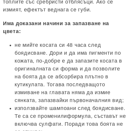
топлите със сребристи отблясъци. Ако се
измият, ефектът веднага се губи.
Има доказани начини за запазване на
цвета:
не мийте косата си 48 часа след
боядисване. Дори и да има пигменти по
кожата, по-добре е да запазите косата в
оригиналната си форма и да позволите
на боята да се абсорбира плътно в
кутикулата. Тогава последващото
измиване на главата няма да измие
сянката, запазвайки първоначалния вид;
използвайте шампоани след боядисване.
Те са се променилиформула, съставът не
включва сулфати. Поради това боята не