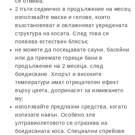
се отмива;
2 пъти седмично в продължение на месец
използвайте маски и гелове, които
възстановяват и овлажняват увредената
структура на косата. След това се
появява естествен блясък;
не можете да посещавате сауни, басейни
или да приемате горещи бани в
продължение на 2 месеца. след
боядисване. Хлорът и високите
температури имат отрицателен ефект
върху цвета, допринасят за измиването
му;
използвайте предпазни средства, когато
излизате навън. Особено зле
ултравиолетовото се отразява на
боядисаната коса. Специални спрейове