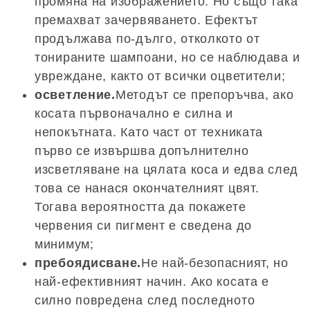
промяна на изображението. Но също така
премахват зачервяването. Ефектът
продължава по-дълго, отколкото от
тонираните шампоани, но се наблюдава и
увреждане, както от всички оцветители;
осветление.
Методът се препоръчва, ако
косата първоначално е силна и
непокътната. Като част от техниката
първо се извършва допълнително
изсветляване на цялата коса и едва след
това се нанася окончателният цвят.
Тогава вероятността да покажете
червения си пигмент е сведена до
минимум;
пребоядисване.
Не най-безопасният, но
най-ефективният начин. Ако косата е
силно повредена след последното