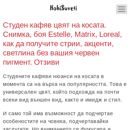
Студен кафяв цвят на косата.
Снимка, боя Estelle, Matrix, Loreal,
как да получите стрии, акценти,
светлина без вашия червен
пигмент. Отзиви
Студените кафяви нюанси на косата в
момента са на върха на популярността. Това е
универсален цвят, който подхожда на почти
всеки вид външен вид, както и имидж и стил.
И само той има възможност да подчертае
особеностите на човека, подчертавайки
заслугите. Но вниманието се фокусира и