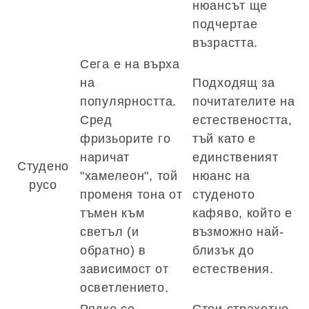
нюансът ще
подчертае
възрастта.
Сега е на върха
на
Подходящ за
популярността.
почитателите на
Сред
естествеността,
фризьорите го
тъй като е
наричат ​​
единственият
Студено
"хамелеон", той
нюанс на
русо
променя тона от
студеното
тъмен към
кафяво, който е
светъл (и
възможно най-
обратно) в
близък до
зависимост от
естествения.
осветлението.