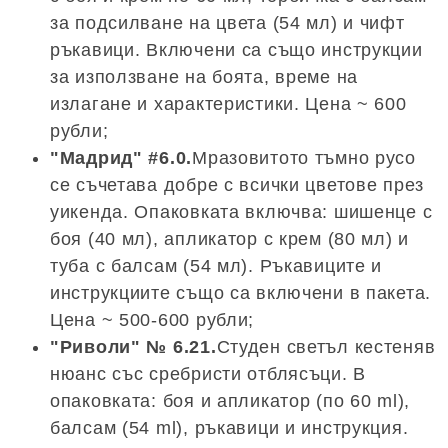
за подсилване на цвета (54 мл) и чифт
ръкавици. Включени са също инструкции
за използване на боята, време на
излагане и характеристики. Цена ~ 600
рубли;
"Мадрид" #6.0.
Мразовитото тъмно русо
се съчетава добре с всички цветове през
уикенда. Опаковката включва: шишенце с
боя (40 мл), апликатор с крем (80 мл) и
туба с балсам (54 мл). Ръкавиците и
инструкциите също са включени в пакета.
Цена ~ 500-600 рубли;
"Риволи" № 6.21.
Студен светъл кестеняв
нюанс със сребристи отблясъци. В
опаковката: боя и апликатор (по 60 ml),
балсам (54 ml), ръкавици и инструкция.