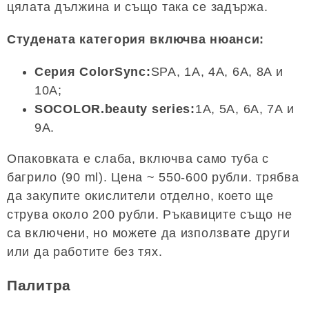
цялата дължина и също така се задържа.
Студената категория включва нюанси:
Серия ColorSync:
SPA, 1A, 4A, 6A, 8A и
10A;
SOCOLOR.beauty series:
1A, 5A, 6A, 7A и
9A.
Опаковката е слаба, включва само туба с
багрило (90 ml). Цена ~ 550-600 рубли. трябва
да закупите окислители отделно, което ще
струва около 200 рубли. Ръкавиците също не
са включени, но можете да използвате други
или да работите без тях.
Палитра