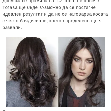
Допуска се промяна на 1-2 тона, не повече.
Тогава ще бъде възможно да се постигне
идеален резултат и да не се натоварва косата
с често боядисване, което определено ще я
развали.