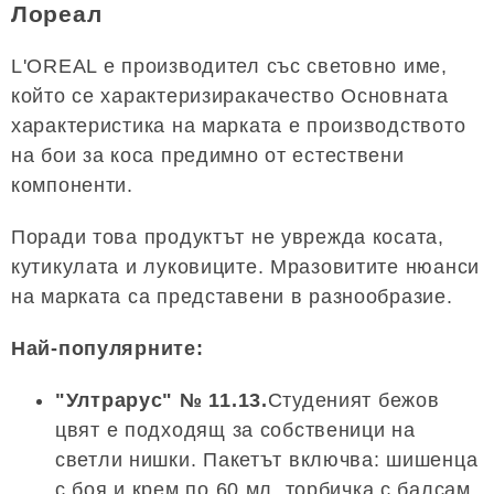
Лореал
L'OREAL е производител със световно име,
който се характеризиракачество Основната
характеристика на марката е производството
на бои за коса предимно от естествени
компоненти.
Поради това продуктът не уврежда косата,
кутикулата и луковиците. Мразовитите нюанси
на марката са представени в разнообразие.
Най-популярните:
"Ултрарус" № 11.13.
Студеният бежов
цвят е подходящ за собственици на
светли нишки. Пакетът включва: шишенца
с боя и крем по 60 мл, торбичка с балсам