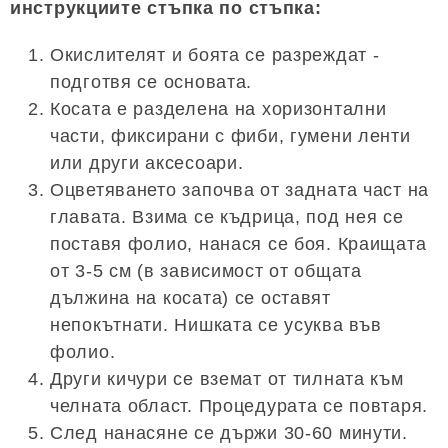
инструкциите стъпка по стъпка:
Окислителят и боята се разреждат -
подготвя се основата.
Косата е разделена на хоризонтални
части, фиксирани с фиби, гумени ленти
или други аксесоари.
Оцветяването започва от задната част на
главата. Взима се къдрица, под нея се
поставя фолио, нанася се боя. Краищата
от 3-5 см (в зависимост от общата
дължина на косата) се оставят
непокътнати. Нишката се усуква във
фолио.
Други кичури се вземат от тилната към
челната област. Процедурата се повтаря.
След нанасяне се държи 30-60 минути.