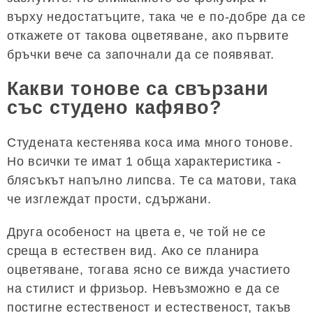
върху недостатъците, така че е по-добре да се
откажете от такова оцветяване, ако първите
бръчки вече са започнали да се появяват.
Какви тонове са свързани
със студено кафяво?
Студената кестенява коса има много тонове.
Но всички те имат 1 обща характеристика -
блясъкът напълно липсва. Те са матови, така
че изглеждат прости, сдържани.
Друга особеност на цвета е, че той не се
среща в естествен вид. Ако се планира
оцветяване, тогава ясно се вижда участието
на стилист и фризьор. Невъзможно е да се
постигне естественост и естественост, такъв