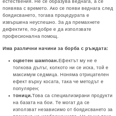
естествения. Не се образува веднага, а се
появява с времето. Ако се появи веднага след
боядисването, тогава процедурата е
извършена неуспешно. За да премахнете
дефектите, по-добре е да използвате
професионална помощ.
Има различни начини за борба с ръждата:
оцветен шампоан.
Ефектът му не е
толкова дълъг, колкото ни се иска, той е
максимум седмица. Ноняма отрицателен
ефект върху косата, така че методът е
популярен;
тоници.
Това са специализирани продукти
на базата на бои. Те могат да се
използват независимо от боядисването за