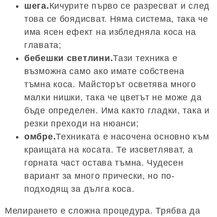
шега.
Кичурите първо се разресват и след
това се боядисват. Няма система, така че
има ясен ефект на избледняла коса на
главата;
бебешки светлини.
Тази техника е
възможна само ако имате собствена
тъмна коса. Майсторът осветява много
малки нишки, така че цветът не може да
бъде определен. Има както гладки, така и
резки преходи на нюанси;
омбре.
Техниката е насочена основно към
краищата на косата. Те изсветляват, а
горната част остава тъмна. Чудесен
вариант за много прически, но по-
подходящ за дълга коса.
Мелирането е сложна процедура. Трябва да