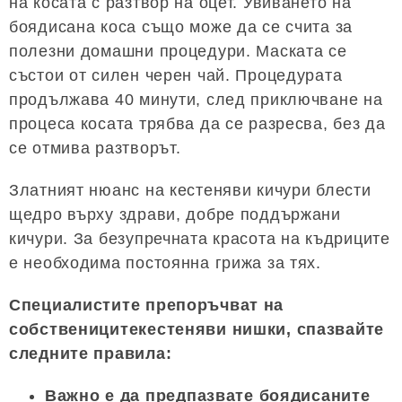
на косата с разтвор на оцет. Увиването на
боядисана коса също може да се счита за
полезни домашни процедури. Маската се
състои от силен черен чай. Процедурата
продължава 40 минути, след приключване на
процеса косата трябва да се разресва, без да
се отмива разтворът.
Златният нюанс на кестеняви кичури блести
щедро върху здрави, добре поддържани
кичури. За безупречната красота на къдриците
е необходима постоянна грижа за тях.
Специалистите препоръчват на
собственицитекестеняви нишки, спазвайте
следните правила:
Важно е да предпазвате боядисаните