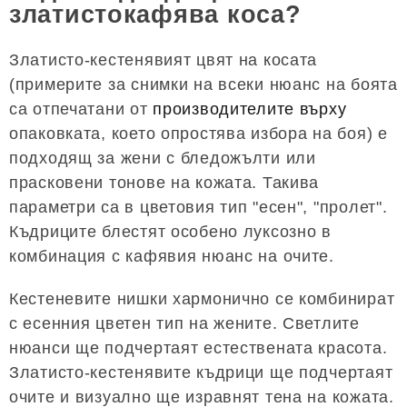
златистокафява коса?
Златисто-кестенявият цвят на косата
(примерите за снимки на всеки нюанс на боята
са отпечатани от
производителите върху
опаковката, което опростява избора на боя) е
подходящ за жени с бледожълти или
прасковени тонове на кожата. Такива
параметри са в цветовия тип "есен", "пролет".
Къдриците блестят особено луксозно в
комбинация с кафявия нюанс на очите.
Кестеневите нишки хармонично се комбинират
с есенния цветен тип на жените. Светлите
нюанси ще подчертаят естествената красота.
Златисто-кестенявите къдрици ще подчертаят
очите и визуално ще изравнят тена на кожата.