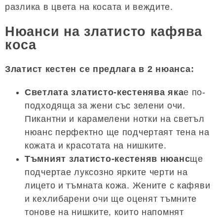
разлика в цвета на косата и веждите.
Нюанси на златисто кафява
коса
Златист кестен се предлага в 2 нюанса:
Светлата златисто-кестенява яка
е по-
подходяща за жени със зелени очи.
Пикантни и карамелени нотки на светъл
нюанс перфектно ще подчертаят тена на
кожата и красотата на нишките.
Тъмният златисто-кестеняв нюанс
ще
подчертае луксозно ярките черти на
лицето и тъмната кожа. Жените с кафяви
и кехлибарени очи ще оценят тъмните
тонове на нишките, които напомнят