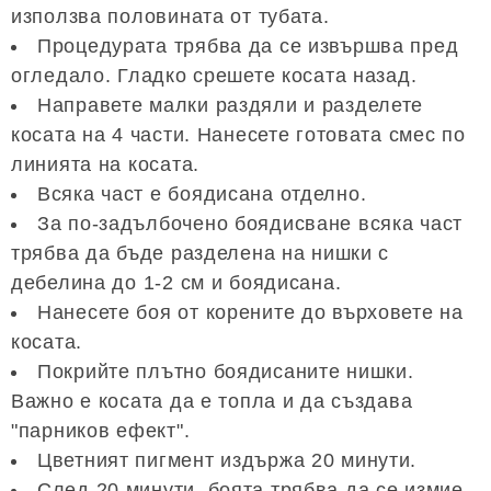
използва половината от тубата.
Процедурата трябва да се извършва пред
огледало. Гладко срешете косата назад.
Направете малки раздяли и разделете
косата на 4 части. Нанесете готовата смес по
линията на косата.
Всяка част е боядисана отделно.
За по-задълбочено боядисване всяка част
трябва да бъде разделена на нишки с
дебелина до 1-2 см и боядисана.
Нанесете боя от корените до върховете на
косата.
Покрийте плътно боядисаните нишки.
Важно е косата да е топла и да създава
"парников ефект".
Цветният пигмент издържа 20 минути.
След 20 минути. боята трябва да се измие.