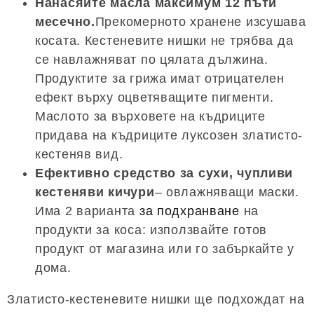
Нанасяйте масла максимум 12 пъти
месечно.
Прекомерното хранене изсушава
косата. Кестеневите нишки не трябва да
се навлажняват по цялата дължина.
Продуктите за грижа имат отрицателен
ефект върху оцветяващите пигменти.
Маслото за върховете на къдриците
придава на къдриците луксозен златисто-
кестеняв вид.
Ефективно средство за сухи, чупливи
кестеняви кичури
– овлажняващи маски.
Има 2 варианта
за подхранване
на
продукти за коса: използвайте готов
продукт от магазина или го забъркайте у
дома.
Златисто-кестеневите нишки ще подхождат на