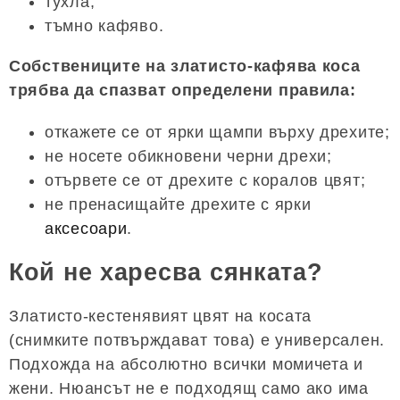
тухла;
тъмно кафяво.
Собствениците на златисто-кафява коса
трябва да спазват определени правила:
откажете се от ярки щампи върху дрехите;
не носете обикновени черни дрехи;
отървете се от дрехите с коралов цвят;
не пренасищайте дрехите с ярки
аксесоари
.
Кой не харесва сянката?
Златисто-кестенявият цвят на косата
(снимките потвърждават това) е универсален.
Подхожда на абсолютно всички момичета и
жени. Нюансът не е подходящ само ако има