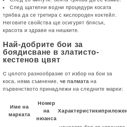
След щателни водни процедури косата
трябва да се третира с кислороден коктейл.
Неговите свойства ще осигурят блясък,
красота и здраве на нишките.
Най-добрите бои за
боядисване в златисто-
кестенов цвят
С цялото разнообразие от избор на бои за
коса, няма съмнение,
че палмата
на
първенството принадлежи на следните марки:
Номер
Име на
на
Характеристикиприложе
марката
нюанса