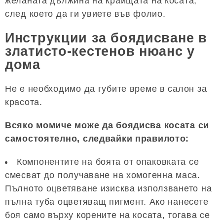
желаната дължина на краищата на косата,
след което да ги увиете във фолио.
Инструкции за боядисване в
златисто-кестенов нюанс у
дома
Не е необходимо да губите време в салон за
красота.
Всяко момиче може да боядисва косата си
самостоятелно, следвайки правилото:
Компонентите на боята от опаковката се
смесват до получаване на хомогенна маса.
Пълното оцветяване изисква използването на
пълна туба оцветяващ пигмент. Ако нанесете
боя само върху корените на косата, тогава се