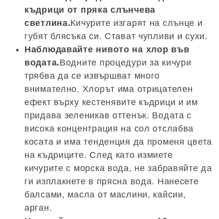
къдрици от пряка слънчева
светлина.
Кичурите изгарят на слънце и
губят блясъка си. Стават чупливи и сухи.
Наблюдавайте нивото на хлор във
водата.
Водните процедури за кичури
трябва да се извършват много
внимателно. Хлорът има отрицателен
ефект върху кестенявите къдрици и им
придава зеленикав оттенък. Водата с
висока концентрация на сол отслабва
косата и има тенденция да променя цвета
на къдриците. След като измиете
кичурите с морска вода, не забравяйте да
ги изплакнете в прясна вода. Нанесете
балсами, масла от маслини, кайсии,
арган.