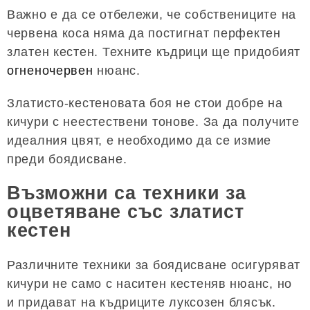
Важно е да се отбележи, че собствениците на
червена коса няма да постигнат перфектен
златен кестен. Техните къдрици ще придобият
огненочервен
нюанс.
Златисто-кестеновата боя не стои добре на
кичури с неестествени тонове. За да получите
идеалния цвят, е необходимо да се измие
преди боядисване.
Възможни са техники за
оцветяване със златист
кестен
Различните техники за боядисване осигуряват
кичури не само с наситен кестеняв нюанс, но
и придават на къдриците луксозен блясък.