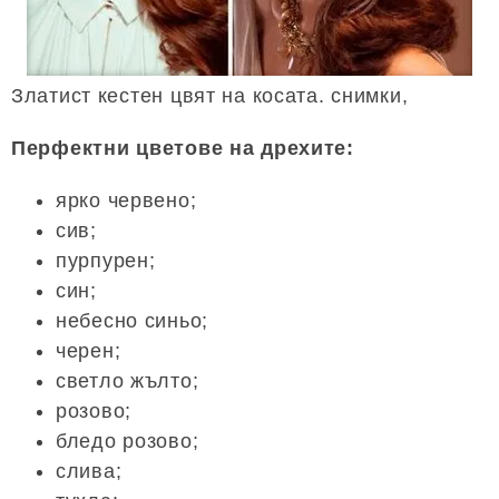
Златист кестен цвят на косата. снимки,
Перфектни цветове на дрехите:
ярко червено;
сив;
пурпурен;
син;
небесно синьо;
черен;
светло жълто;
розово;
бледо розово;
слива;