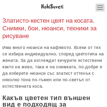
Златисто-кестен цвят на косата.
Снимки, бои, нюанси, техники за
рисуване
Има много нюанси на кафявото. Всеки от тях
се избира индивидуално, според цветотипа на
жената. За да изглеждат кичурите естествени
както на живо, така и на снимката, по-добре е
да изберете нюанси със златист оттенък с
няколко тона по-тъмен или по-светъл от
естествената коса.
Какъв цветен тип външен
вид е подходящ за