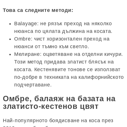
Това са следните методи:
Balayage: не рязък преход на няколко
нюанса по цялата дължина на косата.
Ombre: чист хоризонтален преход на
нюанси от тъмно към светло.
Мелиране: оцветяване на отделни кичури.
Този метод придава златист блясък на
косата. Кестенявите тонове се използват
по-добре в техниката на калифорнийското
подчертаване.
Омбре, балаяж на базата на
златисто-кестенов цвят
Най-популярното боядисване на коса през