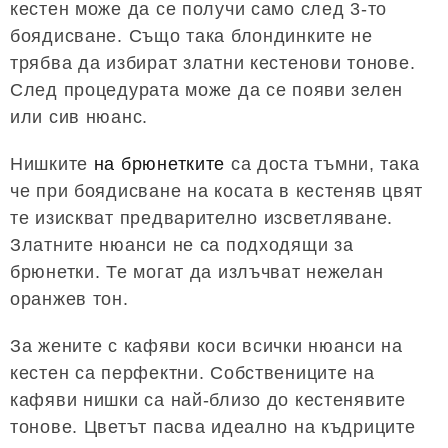
кестен може да се получи само след 3-то
боядисване. Също така блондинките не
трябва да избират златни кестенови тонове.
След процедурата може да се появи зелен
или сив нюанс.
Нишките
на брюнетките
са доста тъмни, така
че при боядисване на косата в кестеняв цвят
те изискват предварително изсветляване.
Златните нюанси не са подходящи за
брюнетки. Те могат да излъчват нежелан
оранжев тон.
За жените с кафяви коси всички нюанси на
кестен са перфектни. Собствениците на
кафяви нишки са най-близо до кестенявите
тонове. Цветът пасва идеално на къдриците