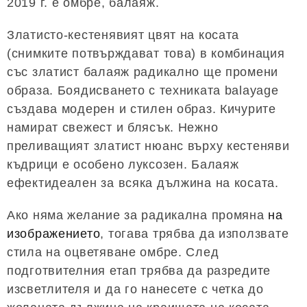
2019 г. е омбре, балаяж.
Златисто-кестенявият цвят на косата
(снимките потвърждават това) в комбинация
със златист балаяж радикално ще промени
образа. Боядисването с техниката balayage
създава модерен и стилен образ. Кичурите
намират свежест и блясък. Нежно
преливащият златист нюанс върху кестеняви
къдрици е особено луксозен. Балаяж
ефектидеален за всяка дължина на косата.
Ако няма желание за радикална промяна
на
изображението
, тогава трябва да използвате
стила на оцветяване омбре. След
подготвителния етап трябва да разредите
изсветлителя и да го нанесете с четка до