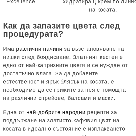
Excellence
хидратиращ крем по лини
на косата.
Как да запазите цвета след
процедурата?
Има
различни начини
за възстановяване на
нишки след боядисване. Златният кестен е
едно от най-капризните цветя и се нуждае от
достатъчно влага. За да добавите
естественост и ярък блясък на косата, е
необходимо да се грижите за нея с помощта
на различни спрейове, балсами и маски.
Една от
най-добрите народни
рецепти за
поддържане на златисто-кафявия цвят на
косата в идеално състояние е изплакването