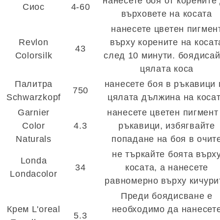
нанесете боя от корените
Сиос
4-60
върховете на косата
нанесете цветен пигмен
Revlon
върху корените на косат
43
Colorsilk
след 10 минути. боядиса
цялата коса
Палитра
нанесете боя в ръкавици 
750
Schwarzkopf
цялата дължина на коса
Garnier
нанесете цветен пигмент
Color
4.3
ръкавици, избягвайте
Naturals
попадане на боя в очит
не търкайте боята върх
Londa
34
косата, а нанесете
Londacolor
равномерно върху кичури
Преди боядисване е
Крем L'oreal
необходимо да нанесет
5.3