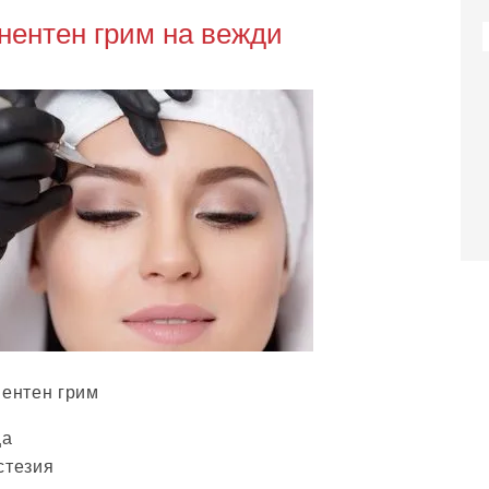
нентен грим на вежди
нентен грим
ца
стезия