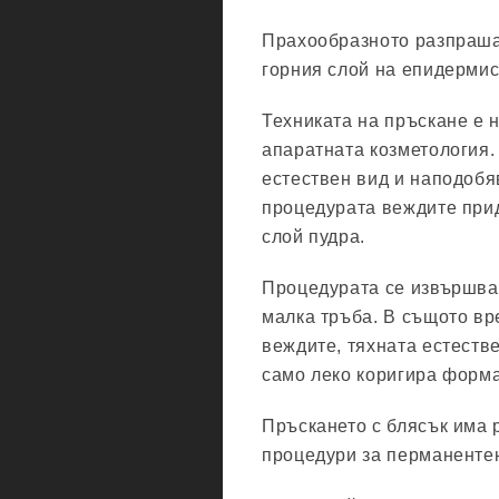
Прахообразното разпраша
горния слой на епидермис
Техниката на пръскане е 
апаратната козметология.
естествен вид и наподобя
процедурата веждите прид
слой пудра.
Процедурата се извършва
малка тръба. В същото вр
веждите, тяхната естеств
само леко коригира форма
Пръскането с блясък има 
процедури за перманентен