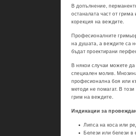
В допълнение, перманент
останалата част от грима
корекция на веждите.
Професионалните гримьор
на душата, а веждите са н
бъдат проектирани перфе
В някои случаи можете да
специален молив. Мнозин
професионална боя или къ
методи не помагат. В тоз
грим на веждите.
Индикации за провеждан
Липса на коса или ре
Белези или белези в 