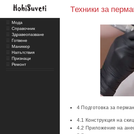
Техники за перма
☰
Мода
☰
Справочник
☰
Здравеопазване
☰
Готвене
☰
Маникюр
☰
Напътствия
☰
Признаци
☰
Ремонт
4 Подготовка за перма
4.1 Конструкция на ски
4.2 Приложение на ане