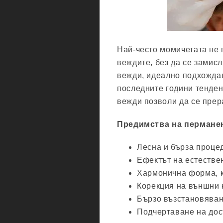
Най-често момичетата не 
веждите, без да се замисл
вежди, идеално подхождащ
последните години тенден
вежди позволи да се прер
Предимства на пермане
Лесна и бърза проце
Ефектът на естестве
Хармонична форма, к
Корекция на външни 
Бързо възстановяван
Подчертаване на дос