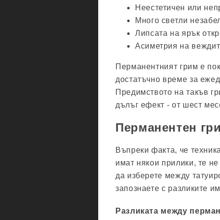
Неестетичен или непр
Много светли незабе
Липсата на ярък откр
Асиметрия на веждит
Перманентният грим е пок
достатъчно време за ежед
Предимството на такъв гр
дълъг ефект - от шест мес
Перманентен гри
Въпреки факта, че техник
имат някои прилики, те не
да изберете между татуир
запознаете с разликите им
Разликата между перман