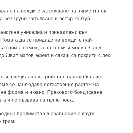
ване на вежди е засенчване на пигмент под
а без грубо запълване и остър контур.
наистина уникална и принадлежи към
 Помага да се придаде на веждите най-
ва грим с помощта на сенки и молив. След
обиват матов ефект и сякаш са покрити с лек
 със специално устройство, наподобяващо
еме се наблюдава естествения растеж на
ена форма и нюанс. Праховото боядисване
та и не създава напълно нова.
редица предимства в сравнение с други
 грим: