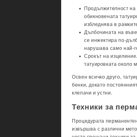
Продължителност на 
обикновената татуир
избледнява в рамките
Дълбочината на въве
се инжектира по-дълб
нарушава само най-г
Срокът на изцеление
татуировката около м
Освен всичко друго, татуи
бенки, докато постоянния
клепачи и устни.
Техники за перм
Процедурата перманентен г
извършва с различни мето
често срещани техники за