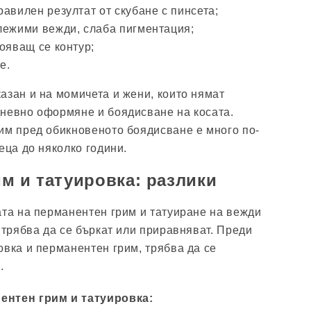
авилен резултат от скубане с пинсета;
лежими вежди, слаба пигментация;
ояващ се контур;
е.
азан и на момичета и жени, които нямат
невно оформяне и боядисване на косата.
им пред обикновеното боядисване е много по-
еца до няколко години.
м и татуировка: разлики
ата на перманентен грим и татуиране на вежди
 трябва да се бъркат или приравняват. Преди
овка и перманентен грим, трябва да се
.
ентен грим и татуировка: