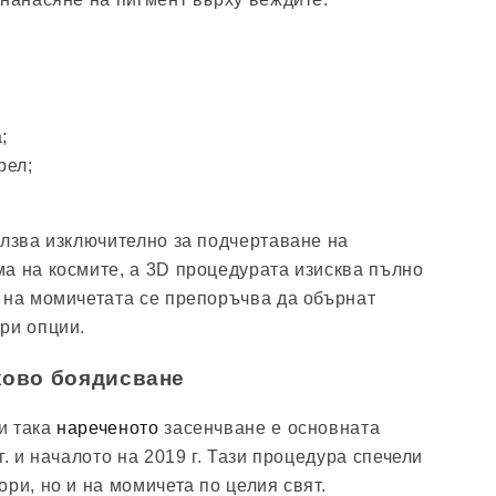
;
;
рел;
олзва изключително за подчертаване на
а на космите, а 3D процедурата изисква пълно
 на момичетата се препоръчва да обърнат
ри опции.
хово боядисване
и така
нареченото
засенчване е основната
г. и началото на 2019 г. Тази процедура спечели
ри, но и на момичета по целия свят.