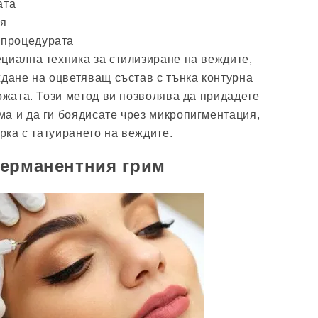
ата
ия
 процедурата
циална техника за стилизиране на веждите,
ждане на оцветяващ състав с тънка контурна
ожата. Този метод ви позволява да придадете
а и да ги боядисате чрез микропигментация,
ърка с татуирането на веждите.
перманентния грим