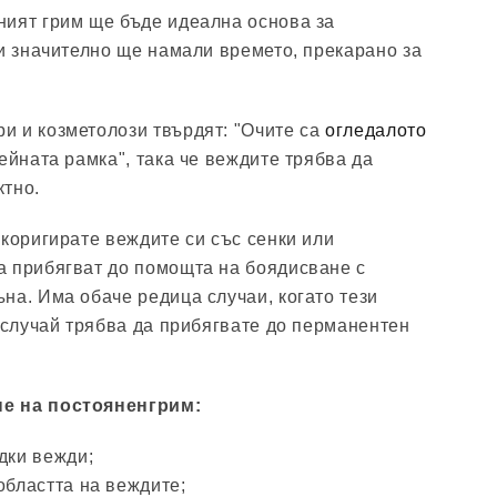
ният грим ще бъде идеална основа за
 и значително ще намали времето, прекарано за
и и козметолози твърдят: "Очите са
огледалото
ейната рамка", така че веждите трябва да
ктно.
 коригирате веждите си със сенки или
а прибягват до помощта на боядисване с
на. Има обаче редица случаи, когато тези
и случай трябва да прибягвате до перманентен
е на постояненгрим:
дки вежди;
областта на веждите;