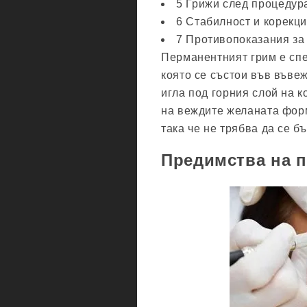
5 Грижи след процедур
6 Стабилност и корекц
7 Противопоказания за
Перманентният грим е спе
която се състои във въве
игла под горния слой на к
на веждите желаната форм
така че не трябва да се б
Предимства на 