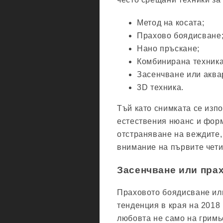
Метод на косата;
Прахово боядисване
Нано пръскане;
Комбинирана техника
Засенчване или аква
3D техника.
Тъй като снимката се изп
естествения нюанс и форм
отстраняване на веждите,
внимание на първите чети
Засенчване или пра
Праховото боядисване ил
тенденция в края на 2018 
любовта не само на гримьо