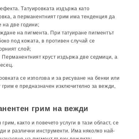
ефекта. Татуировката издържа като
овка, а перманентният грим има тенденция да
 на две години;
ждане на пигмента. При татуиране пигментът
око под кожата, в противен случай се
орният слой;
. Перманентният круст издържа две седмици, а
есец.
ровката се използва и за рисуване на бенки или
т грим е предназначен изключително за вежди,
анентен грим на вежди
рим, както и повечето услуги в тази област, се
ди и различни инструменти. Има няколко най-
 нанасяне на пигмент върху веждите: