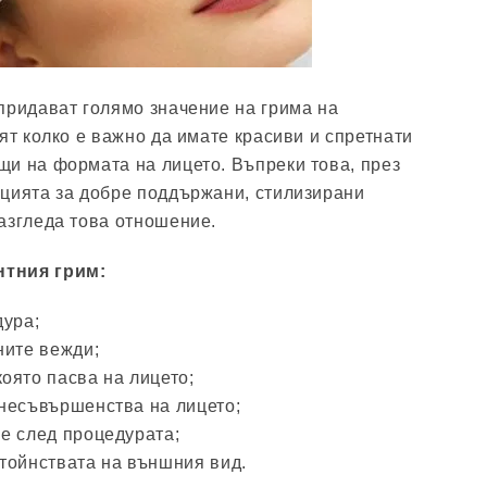
придават голямо значение на грима на
ят колко е важно да имате красиви и спретнати
и на формата на лицето. Въпреки това, през
цията за добре поддържани, стилизирани
азгледа това отношение.
нтния грим:
дура;
ните вежди;
оято пасва на лицето;
несъвършенства на лицето;
е след процедурата;
тойнствата на външния вид.